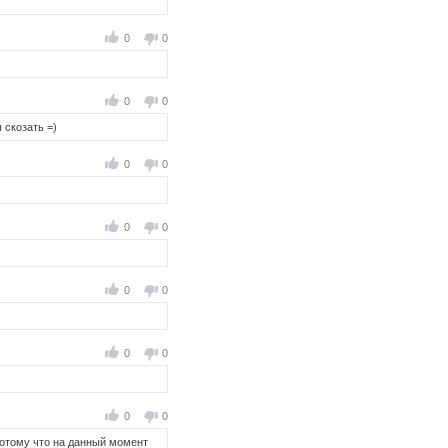
0
0
0
0
 скозать =)
0
0
0
0
0
0
0
0
0
0
 потому что на данный момент