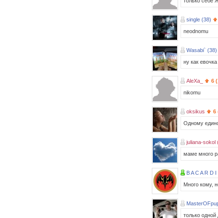
только себе Ж
single (38)
neodnomu
Wasabi` (38)
ну как евочка
AleXa_
6 
nikomu
oksikus
6
Одному един
juliana-sokol 
маме много р
B A C A R D I
Много кому, н
MasterOFpup
только одной 