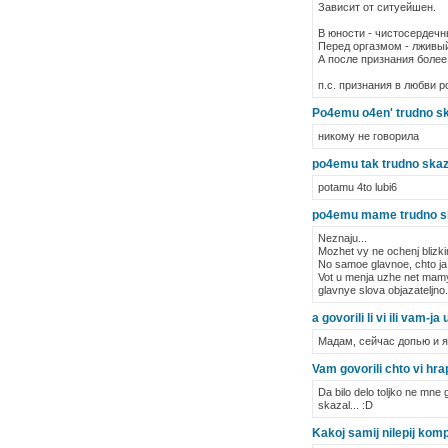
Зависит от ситуейшен.
В юности - чистосердеч
Перед оргазмом - лживы
А после признания боле
п.с. признания в любви р
Po4emu o4en' trudno skoza
никому не говорила
po4emu tak trudno skazat
potamu 4to lubi6
po4emu mame trudno skaz
Neznaju...
Mozhet vy ne ochenj blizkim
No samoe glavnoe, chto ja 
Vot u menja uzhe net mamy
glavnye slova objazateljno.
a govorili li vi ili vam-ja
Мадам, сейчас допью и я 
Vam govorili chto vi hra
Da bilo delo toljko ne mne g
skazal... :D
Kakoj samij nilepij kom