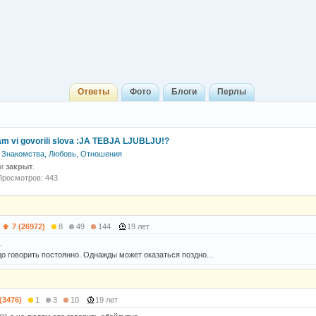
Ответы
Фото
Блоги
Перлы
jam vi govorili slova :JA TEBJA LJUBLJU!?
Знакомства, Любовь, Отношения
 и
закрыт
.
Просмотров: 443
7 (26972)
8
49
144
19 лет
.
до говорить постоянно. Однажды может оказаться поздно...
 (3476)
1
3
10
19 лет