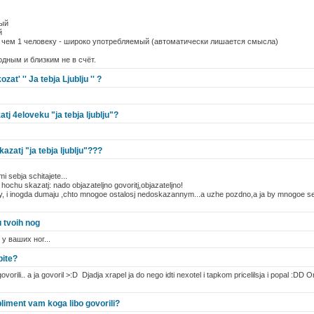
ный
й
е чем 1 человеку - широко употребляемый (автоматически лишается смысла)
одным и близким не в счёт.
t' '' Ja tebja Ljublju '' ?
j 4eloveku "ja tebja ljublju"?
atj "ja tebja ljublju"???
i sebja schitajete...
hochu skazatj: nado objazateljno govoritj,objazateljno!
, i inogda dumaju ,chto mnogoe ostalosj nedoskazannym...a uzhe pozdno,a ja by mnogoe sej
 u tvoih nog
у ваших ног...
pite?
ovorili.. a ja govoril >:D Djadja xrapel ja do nego idti nexotel i tapkom pricelilsja i popal :DD 
pliment vam koga libo govorili?