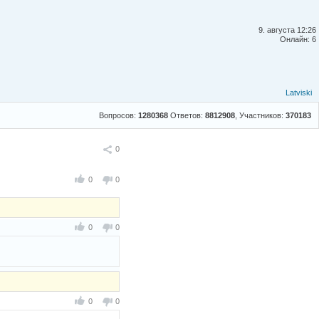
9. августа 12:26
Онлайн: 6
Latviski
Вопросов:
1280368
Ответов:
8812908
, Участников:
370183
Поделиться
0
0
0
0
0
0
0