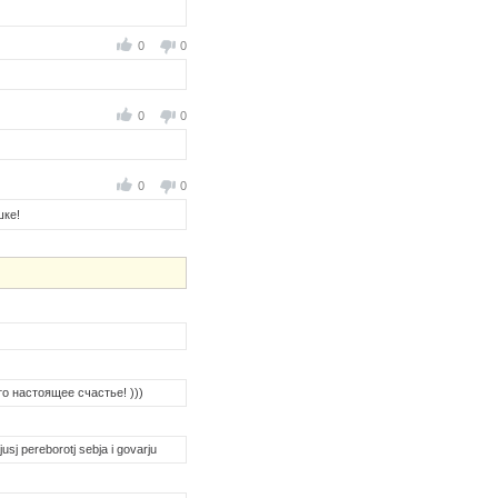
0
0
0
0
0
0
шке!
то настоящее счастье! )))
usj pereborotj sebja i govarju