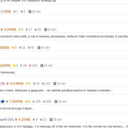
)) а че людям это гаварить абайдутца
2 (396)
1
6
19 лет
5 (4459)
3
17
59
19 лет
 скозала тока себе, а так я некому неговорил, небыло тово человеча которому я смогбы
(16162)
3
12
50
19 лет
 (16596)
3
39
155
19 лет
ственному.
(35)
6 (14904)
5
33
133
19 лет
аз и папе, бабушке и дедушке... не люблю разбрасываться такими словами...
7 (54769)
6
105
835
19 лет
о почти всегда я врал...
petS (63)
4 (1038)
4
13
19 лет
девушке, и это правда...! и никогда об этом не пожелею, что бы потом не случилось...