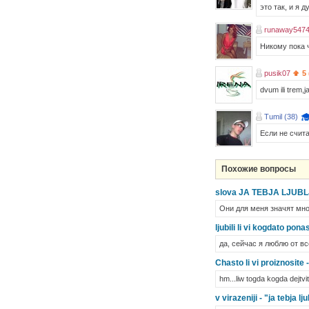
это так, и я 
runaway5474
Никому пока 
pusik07
5
dvum ili trem,j
Tumil (38)
Если не счит
Похожие вопросы
slova JA TEBJA LJUBLJU 
Они для меня значят мног
ljubili li vi kogdato pona
да, сейчас я люблю от вс
Chasto li vi proiznosite -
hm...liw togda kogda dejtvi
v virazeniji - "ja tebja l