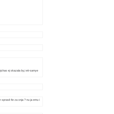
chas ej skazala by,i eti-samye
On sprasil 4e za xnja ? nu ja emu i