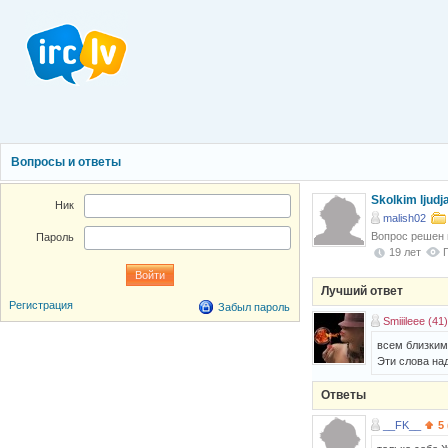
Вопросы и ответы
Skolkim ljud
Ник
malish02
Вопрос решен
Пароль
19 лет
Лучший ответ
Регистрация
Забыл пароль
Smiiileee (41)
всем близким
Эти слова на
Ответы
__FK__
5