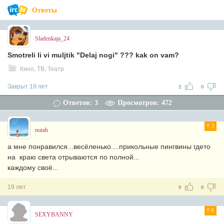
Ответы
Sladenkaja_24
Smotreli li vi muljtik "Delaj nogi" ??? kak on vam?
Кино, ТВ, Театр
Закрыт 19 лет
2
0
Ответов: 3
Просмотров: 472
3
nutah
а мне понравился...весёленько....прикольные пингвины гдето
на краю света отрываются по полной...
каждому своё...
19 лет
0
0
6
SEXYBANNY