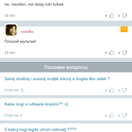
ne, neo4en, vot delaj ruki lu4we
19 лет
0
0
6
xaxlu6ka
Плохой мультик!
19 лет
0
0
Похожие вопросы
Samij stra6nij i uzasnij muljtik tokorij vi kogda libo videli ?
Ответов:
11
3
0
Kakie nogi vi s4itaete krasimi?? =]
Ответов:
4
0
0
S kakoj nogi leg4e utrom vstovatj ????