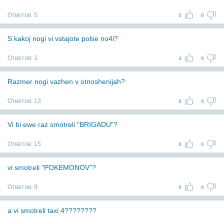
Ответов:
5
5
0
S kakoj nogi vi vstajote polse no4i?
Ответов:
3
4
0
Razmer nogi vazhen v otnoshenijah?
Ответов:
13
0
0
Vi bi ewe raz smotreli "BRIGADU"?
Ответов:
15
0
0
vi smotreli "POKEMONOV"?
Ответов:
9
0
0
a vi smotreli taxi 4????????