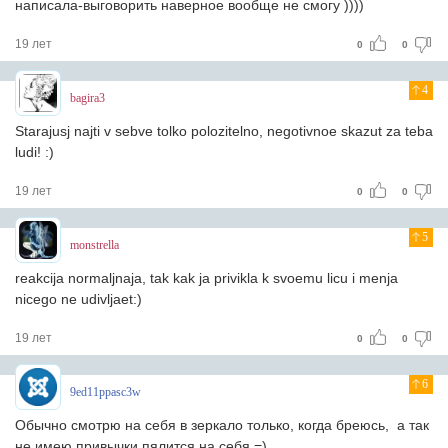
написала-выговорить наверное вообще не смогу ))))
19 лет
0
0
4
bagira3
Starajusj najti v sebve tolko polozitelno, negotivnoe skazut za teba
ludi! :)
19 лет
0
0
5
monstrella
reakcija normaljnaja, tak kak ja privikla k svoemu licu i menja
nicego ne udivljaet:)
19 лет
0
0
6
9ed11ppasc3w
Обычно смотрю на себя в зеркало только, когда бреюсь, а так
не имею привычки пялится на себя =)