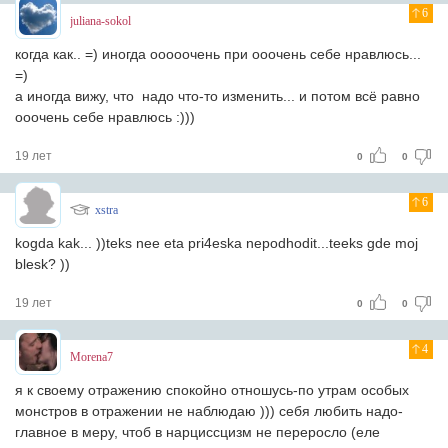
6
juliana-sokol
когда как.. =) иногда ооооочень при ооочень себе нравлюсь...
=)
а иногда вижу, что надо что-то изменить... и потом всё равно
ооочень себе нравлюсь :)))
19 лет
0
0
6
xstra
kogda kak... ))teks nee eta pri4eska nepodhodit...teeks gde moj
blesk? ))
19 лет
0
0
4
Morena7
я к своему отражению спокойно отношусь-по утрам особых
монстров в отражении не наблюдаю ))) себя любить надо-
главное в меру, чтоб в нарциссцизм не переросло (еле