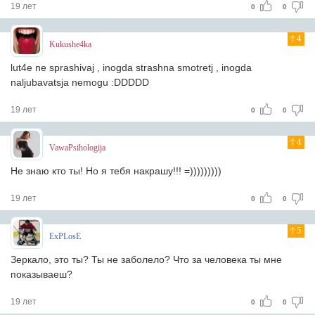
19 лет
0
0
4
Kukushe4ka
lut4e ne sprashivaj , inogda strashna smotretj , inogda
naljubavatsja nemogu :DDDDD
19 лет
0
0
4
VawaPsihologija
Не знаю кто ты! Но я тебя накрашу!!! =)))))))))
19 лет
0
0
5
ExPLosE
Зеркало, это ты? Ты не заболело? Что за человека ты мне
показываеш?
19 лет
0
0