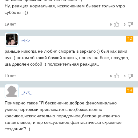
Ну, реакция нормальная, исключением бывает только утро
субботы =))
19 лет
0
0
2
tr1ple
раньше никогда не любил смореть в зеркало :) был как вини
пух :) потом зб такой бочкой ходить, пошел на бокс, похудел,
ща доволен собой :) положительная реакция..
19 лет
0
0
4
_SvE_
Примерно такое "Я бесконечно доброе,феноменально
умное,чертовски привлекательное,божественно
красивое,исключительно порядочное,беспрецентдентно
талантливое,гипер сексуальное,фантастически скромное
создание"! :)