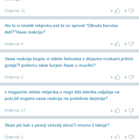
Ответов:
11
4
0
4to bi vi otvetili rebjenku,esli bi on sprosil-"Otkuda berutsa
deti?"Vawa reakcija?
Ответов:
8
0
0
Vawa reakcija kogda vi videte 4eloveka s dirjavimi noskami,pritom
gostja?I po4emu takie kurjezi 4awe u muz4in?
Ответов:
3
0
0
v magazine videla rebjenka,u nego bila isterika,valjalsja na
polu,bil nogami.vawa reakcija na podobnie dejstvija?
Ответов:
17
0
0
Skazi plz kak s pesnji virezatj slova?i mozno li takoje?
Ответов:
3
2
0