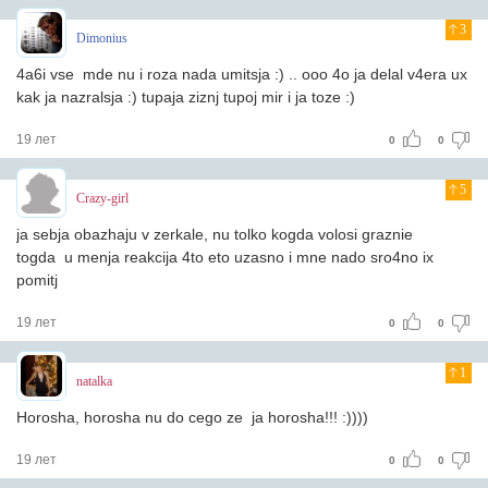
3
Dimonius
4a6i vse mde nu i roza nada umitsja :) .. ooo 4o ja delal v4era ux
kak ja nazralsja :) tupaja ziznj tupoj mir i ja toze :)
19 лет
0
0
5
Crazy-girl
ja sebja obazhaju v zerkale, nu tolko kogda volosi graznie
togda u menja reakcija 4to eto uzasno i mne nado sro4no ix
pomitj
19 лет
0
0
1
natalka
Horosha, horosha nu do cego ze ja horosha!!! :))))
19 лет
0
0