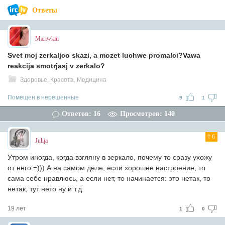
Ответы
Mariwkin
Svet moj zerkaljco skazi, a mozet luchwe promalci?Vawa
reakcija smotrjasj v zerkalo?
Здоровье, Красота, Медицина
Помещен в нерешенные
9
1
Ответов: 16
Просмотров: 140
6
Julija
Утром иногда, когда взгляну в зеркало, почему то сразу ухожу
от него =))) А на самом деле, если хорошее настроение, то
сама себе нравлюсь, а если нет, то начинается: это нетак, то
нетак, тут нето ну и т.д.
19 лет
1
0