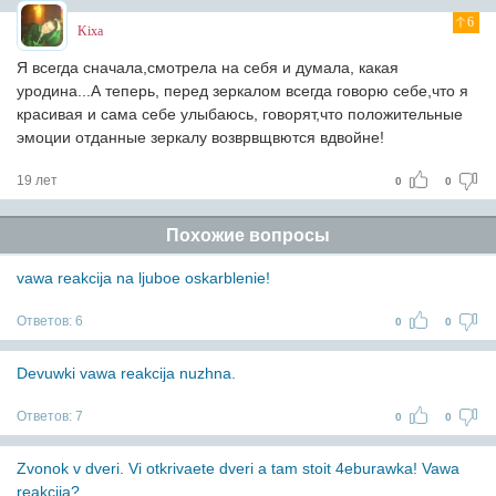
6
Kixa
Я всегда сначала,смотрела на себя и думала, какая
уродина...А теперь, перед зеркалом всегда говорю себе,что я
красивая и сама себе улыбаюсь, говорят,что положительные
эмоции отданные зеркалу возврвщвются вдвойне!
19 лет
0
0
Похожие вопросы
vawa reakcija na ljuboe oskarblenie!
Ответов:
6
0
0
Devuwki vawa reakcija nuzhna.
Ответов:
7
0
0
Zvonok v dveri. Vi otkrivaete dveri a tam stoit 4eburawka! Vawa
reakcija?