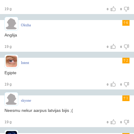
19 g
0
0
6
Olezha
Anglija
19 g
0
0
2
Intent
Egipte
19 g
0
0
1
skyone
Neesmu nekur aarpus latvijas bijis ;(
19 g
0
0