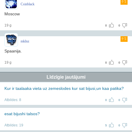
5
Csinblack
Moscow
19 g
0
0
5
mklnz
Spaanija.
19 g
0
0
Līdzīgie jautājumi
Kur ir taalaaka vieta uz zemeslodes kur sat bijusi,un kaa patika?
Atbildes:
8
0
0
esat bijushi talsos?
Atbildes:
19
5
0