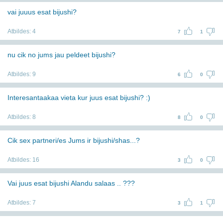
vai juuus esat bijushi?
Atbildes:
4
7
1
nu cik no jums jau peldeet bijushi?
Atbildes:
9
6
0
Interesantaakaa vieta kur juus esat bijushi? :)
Atbildes:
8
8
0
Cik sex partneri/es Jums ir bijushi/shas...?
Atbildes:
16
3
0
Vai juus esat bijushi Alandu salaas .. ???
Atbildes:
7
3
1