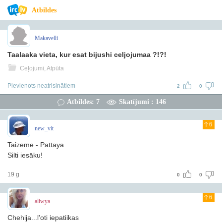
Atbildes
Makavelli
Taalaaka vieta, kur esat bijushi celjojumaa ?!?!
Ceļojumi, Atpūta
Pievienots neatrisinātiem
2
0
Atbildes: 7
Skatījumi : 146
6
new_vit
Taizeme - Pattaya
Silti iesāku!
19 g
0
0
6
aliwya
Chehija...l'oti iepatiikas