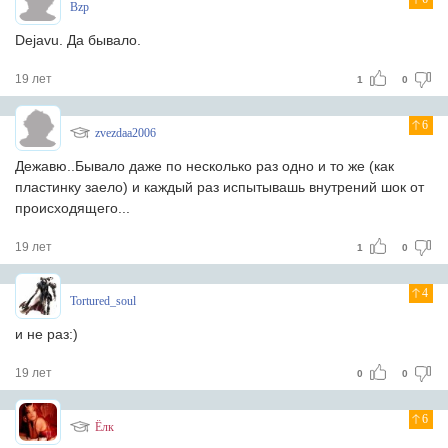
Bzp
Dejavu. Да бывало.
19 лет
1
0
6
zvezdaa2006
Дежавю..Бывало даже по несколько раз одно и то же (как
пластинку заело) и каждый раз испытывашь внутрений шок от
происходящего...
19 лет
1
0
4
Tortured_soul
и не раз:)
19 лет
0
0
6
Ёлк