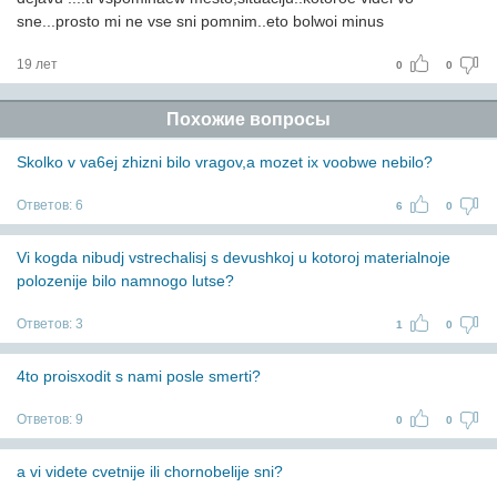
sne...prosto mi ne vse sni pomnim..eto bolwoi minus
19 лет
0
0
Похожие вопросы
Skolko v va6ej zhizni bilo vragov,a mozet ix voobwe nebilo?
Ответов:
6
6
0
Vi kogda nibudj vstrechalisj s devushkoj u kotoroj materialnoje
polozenije bilo namnogo lutse?
Ответов:
3
1
0
4to proisxodit s nami posle smerti?
Ответов:
9
0
0
a vi videte cvetnije ili chornobelije sni?