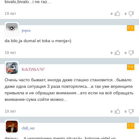
bivalo,bivalo...i ne raz...
19 лет
0
0
3
popca
da bilo,ja dumal et toka u menja=)
19 лет
0
0
4
KrIsTiNkA767
Очень часто бывает, иногда даже сташно становится...бывало
даже одна ситуация 3 раза повторялясь...а так уже впринципе
привыкла и не обращаю внимания...ато если на всё обращать
внимание-сума сойти можно...
19 лет
0
0
3
chill_out
dejavu ....ti vspominaew mesto,situaciju..kotoroe videl vo