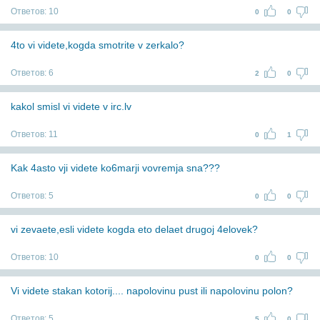
Ответов:
10
0
0
4to vi videte,kogda smotrite v zerkalo?
Ответов:
6
2
0
kakol smisl vi videte v irc.lv
Ответов:
11
0
1
Kak 4asto vji videte ko6marji vovremja sna???
Ответов:
5
0
0
vi zevaete,esli videte kogda eto delaet drugoj 4elovek?
Ответов:
10
0
0
Vi videte stakan kotorij.... napolovinu pust ili napolovinu polon?
Ответов:
5
5
0