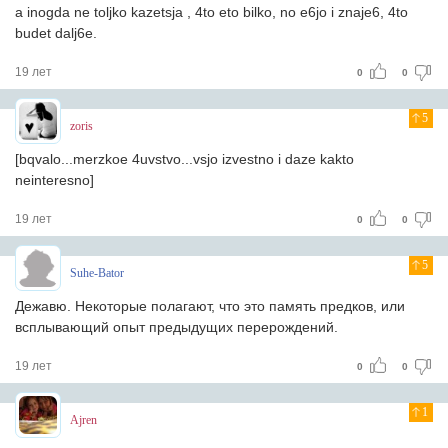
a inogda ne toljko kazetsja , 4to eto bilko, no e6jo i znaje6, 4to
budet dalj6e.
19 лет
0
0
5
zoris
[bqvalo...merzkoe 4uvstvo...vsjo izvestno i daze kakto
neinteresno]
19 лет
0
0
5
Suhe-Bator
Дежавю. Некоторые полагают, что это память предков, или
всплывающий опыт предыдущих перерождений.
19 лет
0
0
1
Ajren