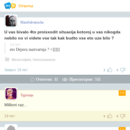
Ответы
MaraSalvatrucha
U vas bivalo 4to proisxodit situacija kotoroj u vas nikogda
nebilo no vi videte vse tak kak budto vse eto uze bilo ?
19 лет
eto Dejavu nazivartsja ? =]]]]]
Философия, Непознанное
Закрыт 19 лет
2
0
Ответов: 11
Просмотров: 511
6
Tigristaja
Millioni raz...
19 лет
0
0
6