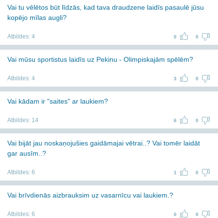
Vai tu vēlētos būt līdzās, kad tava draudzene laidīs pasaulē jūsu
kopējo mīlas augli?
Atbildes:
4
0
0
Vai mūsu sportistus laidīs uz Pekinu - Olimpiskajām spēlēm?
Atbildes:
4
3
0
Vai kādam ir "saites" ar laukiem?
Atbildes:
14
6
0
Vai bijāt jau noskaņojušies gaidāmajai vētrai..? Vai tomēr laidāt
gar ausīm..?
Atbildes:
6
1
0
Vai brīvdienās aizbrauksim uz vasarnīcu vai laukiem.?
Atbildes:
6
0
0