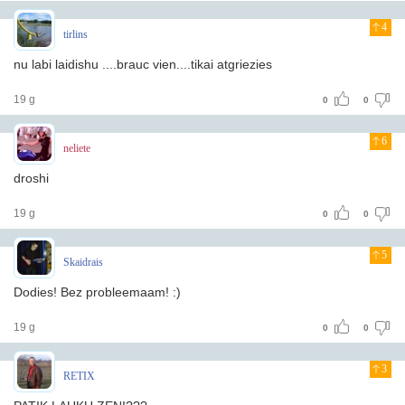
4
tirlins
nu labi laidishu ....brauc vien....tikai atgriezies
19 g
0
0
6
neliete
droshi
19 g
0
0
5
Skaidrais
Dodies! Bez probleemaam! :)
19 g
0
0
3
RETIX