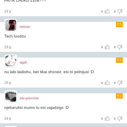
PATIK LAUKU ZENI???
19 g
0
0
5
mezone
Tach luudzu.
19 g
0
0
4
aigali
nu labi laidishu, bet tikai shoreiz. esi to pelnijusi :D
19 g
0
0
2
mis-princesite
njebaruksi mums tu esi vajadzigs :D
19 g
0
0