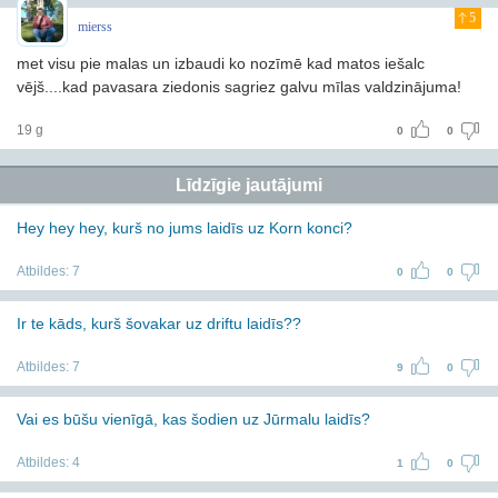
5
mierss
met visu pie malas un izbaudi ko nozīmē kad matos iešalc
vējš....kad pavasara ziedonis sagriez galvu mīlas valdzinājuma!
19 g
0
0
Līdzīgie jautājumi
Hey hey hey, kurš no jums laidīs uz Korn konci?
Atbildes:
7
0
0
Ir te kāds, kurš šovakar uz driftu laidīs??
Atbildes:
7
9
0
Vai es būšu vienīgā, kas šodien uz Jūrmalu laidīs?
Atbildes:
4
1
0