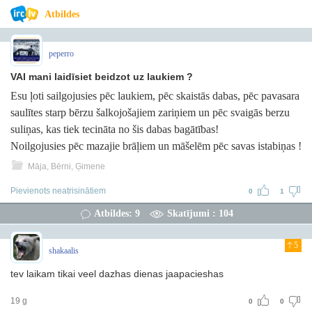
Atbildes
peperro
VAI mani laidīsiet beidzot uz laukiem ?
Esu ļoti sailgojusies pēc laukiem, pēc skaistās dabas, pēc pavasara
saulītes starp bērzu šalkojošajiem zariņiem un pēc svaigās berzu
suliņas, kas tiek tecināta no šis dabas bagātības!
Noilgojusies pēc mazajie brāļiem un māšelēm pēc savas istabiņas !
Māja, Bērni, Ģimene
Pievienots neatrisinātiem
0
1
Atbildes: 9
Skatījumi : 104
5
shakaalis
tev laikam tikai veel dazhas dienas jaapacieshas
19 g
0
0