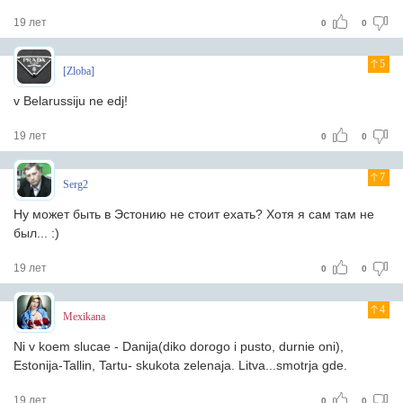
19 лет
0
0
5
[Zloba]
v Belarussiju ne edj!
19 лет
0
0
7
Serg2
Ну может быть в Эстонию не стоит ехать? Хотя я сам там не
был... :)
19 лет
0
0
4
Mexikana
Ni v koem slucae - Danija(diko dorogo i pusto, durnie oni),
Estonija-Tallin, Tartu- skukota zelenaja. Litva...smotrja gde.
19 лет
0
0