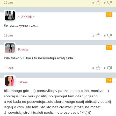
19 лет
0
0
5
^_AriN4ik_^
Литва...скучно там...
19 лет
1
0
4
Krowka
Bila toljko v Litve i to nesovetuju exatj tuda
19 лет
0
0
4
Jule4ka
bila mnogo gde... :) ponravilosj v parize, punta cana, moskva.. :)
sobirajusj new york posititj, no govorjat tam o4enj grjazno...
a vot kuda ne posovetuju...eto skorei vsego exatj otdixatj v detskij
lagerj v krim..eto tem ,kto kto bez civilizacii prozitj ne mozet...
:) sovetskij stroi i tualeti naulici...eto eso cveto4ki :))))