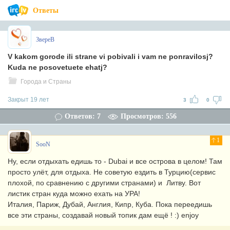
Ответы
ЗвереВ
V kakom gorode ili strane vi pobivali i vam ne ponravilosj?
Kuda ne posovetuete ehatj?
Города и Страны
Закрыт 19 лет
3
0
Ответов: 7
Просмотров: 556
1
SooN
Ну, если отдыхать едишь то - Dubai и все острова в целом! Там
просто улёт, для отдыха. Не советую ездить в Турцию(сервис
плохой, по сравнению с другими странами) и Литву. Вот
листик стран куда можно ехать на УРА!
Италия, Париж, Дубай, Англия, Кипр, Куба. Пока переедишь
все эти страны, создавай новый топик дам ещё ! :) enjoy