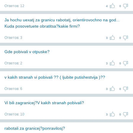
Ответов:
12
4
0
Ja hochu uexatj za granicu rabotatj, orientirovochno na god...
Kuda posovetuete obratitsa?kakie firmi?
Ответов:
3
3
0
Gde pobivali v otpuske?
Ответов:
2
3
0
v kakih stranah vi pobivali ?? ( ljubite putishestvija )??
Ответов:
6
3
0
Vi bili zagranicej?V kakih stranah pobivali?
Ответов:
10
3
0
rabotali za granicej?ponravilosj?