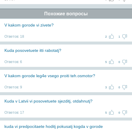
Похожие вопросы
V kakom gorode vi zivete?
Ответов:
18
2
1
Kuda posovetuete itti rabotatj?
Ответов:
6
5
0
V kakom gorode leg4e vsego proiti teh.osmotor?
Ответов:
9
3
0
Kuda v Latvii vi posovetuete sjezditj, otdahnutj?
Ответов:
17
5
0
kuda vi predpocitaete hoditj pokusatj kogda v gorode