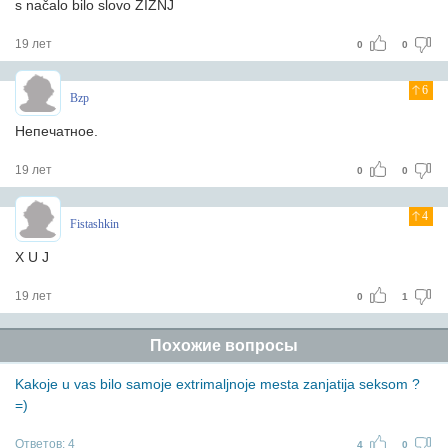
s načalo bilo slovo ŽIZNJ
19 лет
0
0
6
Bzp
Непечатное.
19 лет
0
0
4
Fistashkin
X U J
19 лет
0
1
Похожие вопросы
Kakoje u vas bilo samoje extrimaljnoje mesta zanjatija seksom ?
=)
Ответов:
4
4
0