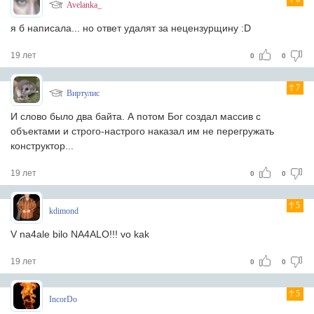
Avelanka_
я б написала... но ответ удалят за нецензурщину :D
19 лет
0
0
7
Виртулис
И слово было два байта. А потом Бог создал массив с
объектами и строго-настрого наказал им не перегружать
конструктор...
19 лет
0
0
5
kdimond
V na4ale bilo NA4ALO!!! vo kak
19 лет
0
0
5
IncorDo