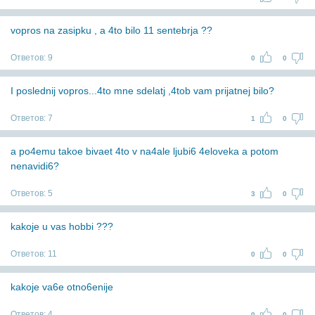
vopros na zasipku , a 4to bilo 11 sentebrja ??
Ответов:
9
0
0
I poslednij vopros...4to mne sdelatj ,4tob vam prijatnej bilo?
Ответов:
7
1
0
a po4emu takoe bivaet 4to v na4ale ljubi6 4eloveka a potom
nenavidi6?
Ответов:
5
3
0
kakoje u vas hobbi ???
Ответов:
11
0
0
kakoje va6e otno6enije
Ответов:
4
0
0