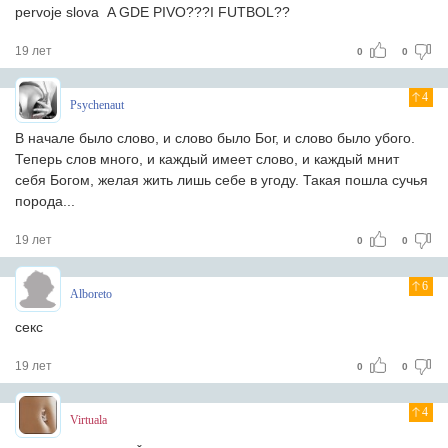
pervoje slova A GDE PIVO???I FUTBOL??
19 лет
0
0
4
Psychenaut
В начале было слово, и слово было Бог, и слово было убого.
Теперь слов много, и каждый имеет слово, и каждый мнит
себя Богом, желая жить лишь себе в угоду. Такая пошла сучья
порода...
19 лет
0
0
6
Alboreto
секс
19 лет
0
0
4
Virtuala