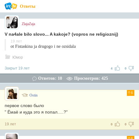
Ответы
ZlajaZaja
V na4ale bilo slovo... A kakoje? (vopros ne religioznij)
19 лет
ot Fistaskina ja drugogo i ne ozsidala
Юмор
Закрыт 19 лет
4
0
Ответов: 10
Просмотров: 425
6
Ostin
первое слово было
" Ёмаё и куда это я попал.....?"
19 лет
0
0
6