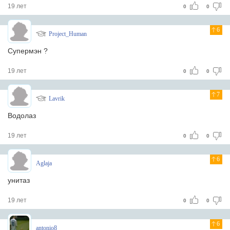
19 лет
0
0
6
Project_Human
Супермэн ?
19 лет
0
0
7
Lavrik
Водолаз
19 лет
0
0
6
Aglaja
унитаз
19 лет
0
0
6
antonio8