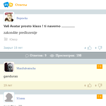
Ответы
Bopuwka
Va6 Avatar prosto klass ! ti naverno ..............
zakon4ite predlozenije
Юмор
Закрыт 19 лет
4
0
Ответов: 9
Просмотров: 598
6
MaraSalvatrucha
ganduras
19 лет
0
0
4
S1stem