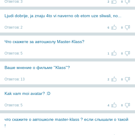
Ответов:
3
2
0
Ljudi dobrije, ja znaju 4to vi naverno ob etom uze sliwali, no...
Ответов:
2
6
0
Что скажете за автошколу Master-Klass?
Ответов:
5
1
0
Ваше мнение о фильме ''Klass''?
Ответов:
13
2
0
Kak vam moi avatar? :D
Ответов:
5
4
0
что скажите о автошколе master-klass ? если слышали о такой
!