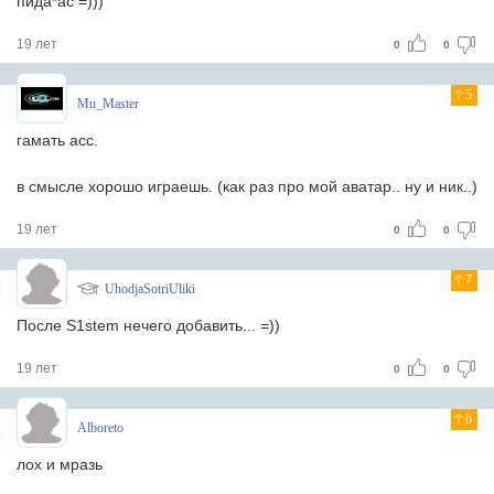
пида*ас =)))
19 лет
0
0
5
Mu_Master
гамать асс.
в смысле хорошо играешь. (как раз про мой аватар.. ну и ник..)
19 лет
0
0
7
UhodjaSotriUliki
После S1stem нечего добавить... =))
19 лет
0
0
6
Alboreto
лох и мразь