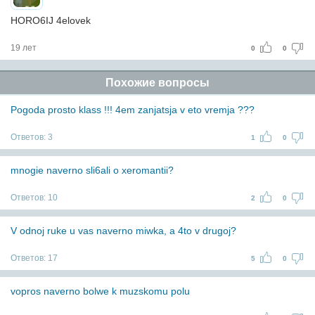
HORO6IJ 4elovek
19 лет
0
0
Похожие вопросы
Pogoda prosto klass !!! 4em zanjatsja v eto vremja ???
Ответов:
3
1
0
mnogie naverno sli6ali o xeromantii?
Ответов:
10
2
0
V odnoj ruke u vas naverno miwka, a 4to v drugoj?
Ответов:
17
5
0
vopros naverno bolwe k muzskomu polu