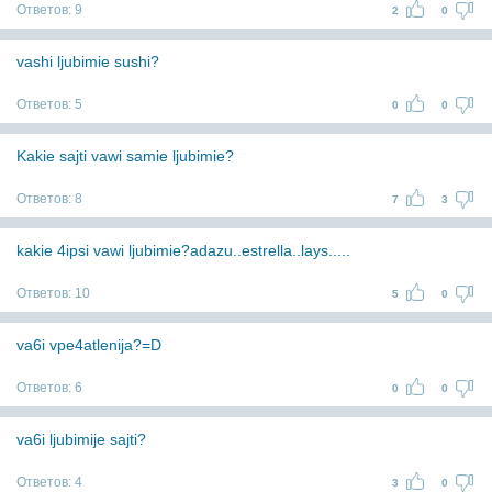
Ответов:
9
2
0
vashi ljubimie sushi?
Ответов:
5
0
0
Kakie sajti vawi samie ljubimie?
Ответов:
8
7
3
kakie 4ipsi vawi ljubimie?adazu..estrella..lays.....
Ответов:
10
5
0
va6i vpe4atlenija?=D
Ответов:
6
0
0
va6i ljubimije sajti?
Ответов:
4
3
0