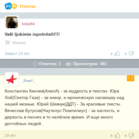
Ответы
Irisha94r
Va6i ljubimie ispolniteli!!!!
Музыка
Закрыт 19 лет
0
0
Ответов: 2
Просмотров: 465
3
_Frost^_
Константин Кинчев(АлисА) - за мудрость в текстах. Юра
Хой(Сектор Газа) - за юмор, и ироническую насмешку над
нашей жизнью. Юрий Шевчук(ДДТ) - За красивые тексты.
Вячеслав Бутусов(Наутилус Помпилиус) - за наглость, и
дерзость в песнях в то нелёгкое время. И еще много
достойных людей..
19 лет
0
0