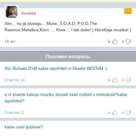
1
Krendelek
Xex... nu ja sluwaju... Muse, S.O.A.D, P.O.D,The
Rasmus,Metallica,Korn .... Kiwa ... i tak dalie!:) Horo6aja muzika!:)
19 лет
0
0
Похожие вопросы
Kto Sluhaet D'nB kakie ispolniteli vi 6itaete BESToM :)
Ответов:
10
0
0
a vi znaete kakuju muziku sluwali vawi roditeli v molodosti?kakie
ispolniteli?
Ответов:
11
0
0
kakie cveti ljubimie?