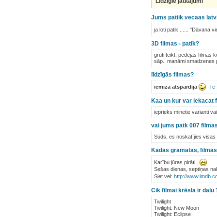
Līdzīgie jautājumi
Jums patiik vecaas lat
ja loti patik ...... "Dāvana 
3D filmas - patīk?
grūti teikt, pēdējās filmas 
sāp.. manāmi smadzenes 
līdzīgās filmas?
iemīza atspārdija
Te
Kaa un kur var iekacat 
ieprieks minetie varianti va
vai jums patk 007 filma
Sūds, es noskatījies visas
Kādas grāmatas, filmas 
Karību jūras pirāti..
Sešas dienas, septiņas nakt
Siet vel:
http://www.imdb.c
Cik filmai krēsla ir daļu
Twilight
Twilight: New Moon
Twilight: Eclipse