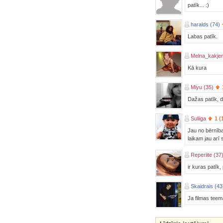
patīk... :)
haralds (74)
Labas patīk.
Melna_kakjen
Kā kura
Miyu (35)
Dažas patīk, 
Suliiga
1 (
Jau no bērnība
laikam jau arī
Reperiite (37
ir kuras patīk,
Skaidrais (43
Ja filmas teem