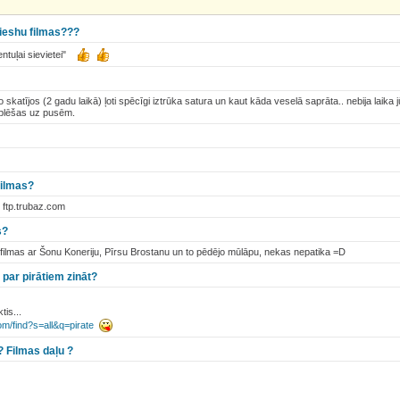
vieshu filmas???
vientuļai sievietei"
ko skatījos (2 gadu laikā) ļoti spēcīgi iztrūka satura un kaut kāda veselā saprāta.. nebija laika
plēšas uz pusēm.
filmas?
i ftp.trubaz.com
s?
 filmas ar Šonu Koneriju, Pīrsu Brostanu un to pēdējo mūlāpu, nekas nepatika =D
par pirātiem zināt?
is...
om/find?s=all&q=pirate
 ? Filmas daļu ?