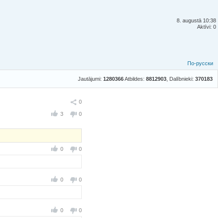
8. augustā 10:38
Aktīvi: 0
По-русски
Jautājumi:
1280366
Atbildes:
8812903
, Dalībnieki:
370183
Ieteikt
0
3
0
0
0
0
0
0
0