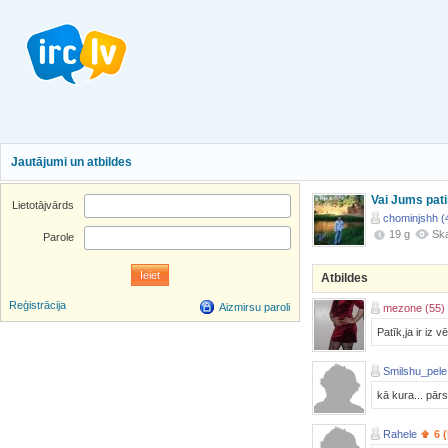
Jautājumi un atbildes
Vai Jums pat
Lietotājvārds
chominjshh (
19 g
Ska
Parole
Atbildes
Reģistrācija
Aizmirsu paroli
mezone (55)
Patīk,ja ir iz v
Smilshu_pele
kā kura... pār
Rahele
6 