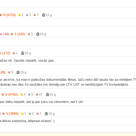
6 (6719)
2
3
7
19 g
e (46)
1 (222)
2
19 g
1 (172)
1
19 g
dažas nē. Jaunās nepatīk, vecās gan.
128)
3
19 g
s atceros, ka man ir patikušas dokumentālās filmas, taču neko diži daudz tās pa vietējiem T
 situācija nav diez ko spožāka (es domāju par LTV, LNT un tamlīdzīgām TV kompānijām).
)
6 (9762)
4
9
47
19 g
 par dabu nepatīk, bet ja par karu vai cietumiem, tad ir ok!
)
5 (3899)
1
2
7
19 g
a liekas saistosha, labpraat skatos! :)