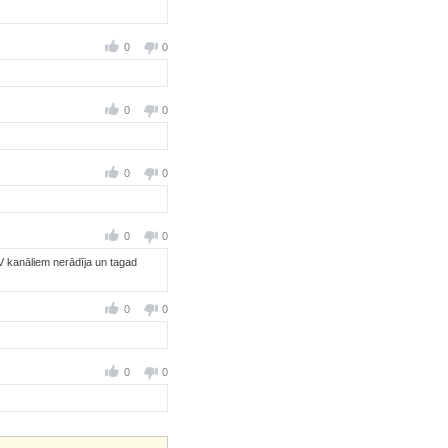
0
0
0
0
0
0
0
0
V kanāliem nerādīja un tagad
0
0
0
0