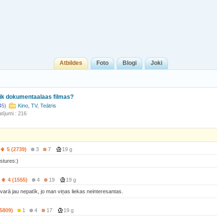
Atbildes
Foto
Blogi
Joki
iik dokumentaalaas filmas?
45)
Kino, TV, Teātris
tījumi : 216
5 (2739)
3
7
19 g
ēstures:)
4 (1555)
4
19
19 g
svarā jau nepatīk, jo man viņas liekas neinteresantas.
(5809)
1
4
17
19 g