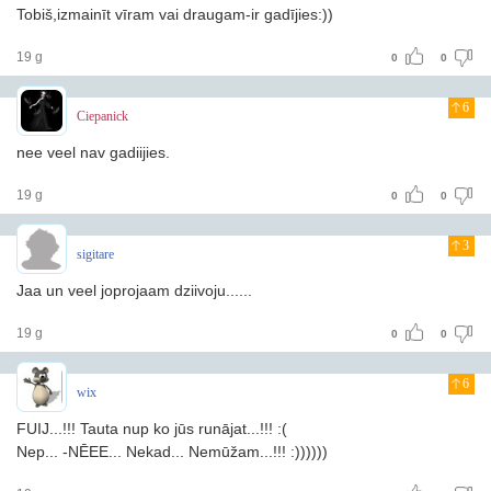
Tobiš,izmainīt vīram vai draugam-ir gadījies:))
19 g
0
0
6
Ciepanick
nee veel nav gadiijies.
19 g
0
0
3
sigitare
Jaa un veel joprojaam dziivoju......
19 g
0
0
6
wix
FUIJ...!!! Tauta nup ko jūs runājat...!!! :(
Nep... -NĒEE... Nekad... Nemūžam...!!! :))))))