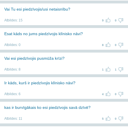
Vai Tu esi piedzīvojis/usi netaisnību?
Atbildes:
15
9
0
Esat kāds no jums piedzīvojis klīnisko nāvi?
Atbildes:
0
8
0
Vai esi piedzīvojis pusmūža krīzi?
Atbildes:
8
1
1
Ir kāds, kurš ir piedzīvojis klīnisko nāvi?
Atbildes:
6
4
0
kas ir burvīgākais ko esi piedzīvojis savā dzīvē?
Atbildes:
11
5
0