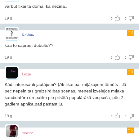
varbūt tikai tā domā, ka nezina..
19 g
0
0
3
Koldun-
kaa to saprast dubulto??
19 g
0
0
5
Lucija
Kādi interesanti jautājumi?:)Ak tikai par mīļākajiem tēmēts...Jā-
pēc nepelnītas greizsirdības scēnas, mēnesi izvēlējos mīļākā
kandidatūru un paliku pie pilsētā populārākā vecpuiša, pēc 2
gadiem apnika,pati pastāstīju.
19 g
0
0
5
mezone