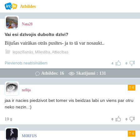
Atbildes
Nata28
Vai esi dzīvojis dubolto dzīvi?
Bijušas vairākas otrās pusītes- ja to tā var nosaukt..
Iepazīšanās, Mīlestība, Attiecības
Pievienots neatrisinātiem
4
0
Atbildes: 16
Skatījumi : 131
4
nellija
jaa ir nacies piedzivot bet tomer vis beidzas labi un viens par otru
neko nezin..:)
19 g
0
0
4
M0RFIJS