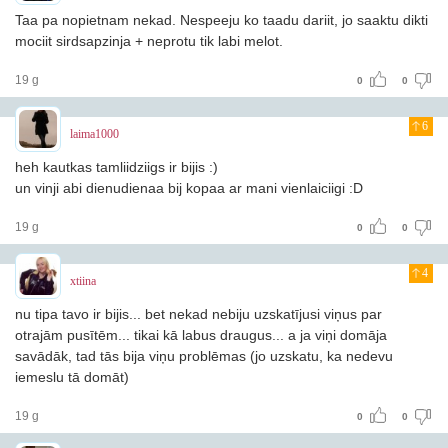
Taa pa nopietnam nekad. Nespeeju ko taadu dariit, jo saaktu dikti
mociit sirdsapzinja + neprotu tik labi melot.
19 g
0
0
6
laima1000
heh kautkas tamliidziigs ir bijis :)
un vinji abi dienudienaa bij kopaa ar mani vienlaiciigi :D
19 g
0
0
4
xtiina
nu tipa tavo ir bijis... bet nekad nebiju uzskatījusi viņus par
otrajām pusītēm... tikai kā labus draugus... a ja viņi domāja
savādāk, tad tās bija viņu problēmas (jo uzskatu, ka nedevu
iemeslu tā domāt)
19 g
0
0