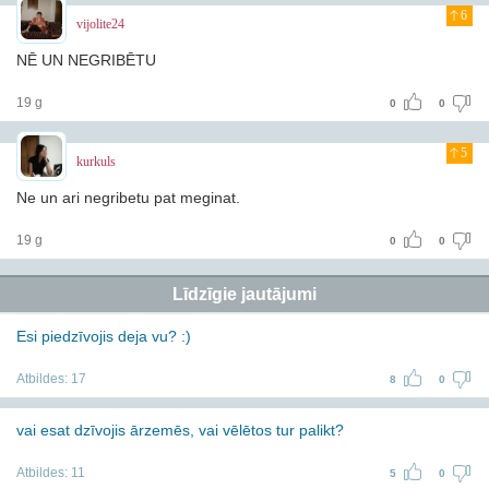
6
vijolite24
NĒ UN NEGRIBĒTU
19 g
0
0
5
kurkuls
Ne un ari negribetu pat meginat.
19 g
0
0
Līdzīgie jautājumi
Esi piedzīvojis deja vu? :)
Atbildes:
17
8
0
vai esat dzīvojis ārzemēs, vai vēlētos tur palikt?
Atbildes:
11
5
0