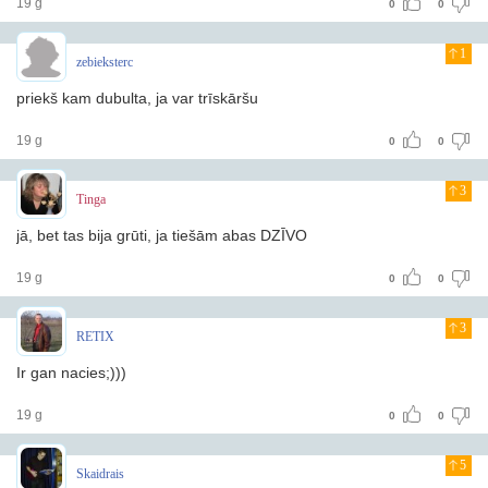
19 g
0
0
1
zebieksterc
priekš kam dubulta, ja var trīskāršu
19 g
0
0
3
Tinga
jā, bet tas bija grūti, ja tiešām abas DZĪVO
19 g
0
0
3
RETIX
Ir gan nacies;)))
19 g
0
0
5
Skaidrais