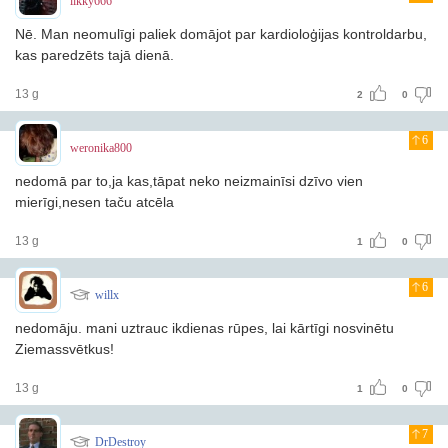
likky666
Nē. Man neomulīgi paliek domājot par kardioloģijas kontroldarbu,
kas paredzēts tajā dienā.
13 g
2
0
6
weronika800
nedomā par to,ja kas,tāpat neko neizmainīsi
dzīvo vien
mierīgi,nesen taču atcēla
13 g
1
0
6
willx
nedomāju. mani uztrauc ikdienas rūpes, lai kārtīgi nosvinētu
Ziemassvētkus!
13 g
1
0
7
DrDestroy