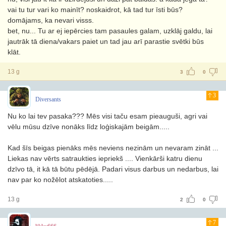
vai tu tur vari ko mainīt? noskaidrot, kā tad tur īsti būs?
domājams, ka nevari visss.
bet, nu... Tu ar ej iepērcies tam pasaules galam, uzklāj galdu, lai
jautrāk tā diena/vakars paiet un tad jau arī parastie svētki būs
klāt.
13 g
3
0
3
Diversants
Nu ko lai tev pasaka??? Mēs visi taču esam pieauguši, agri vai
vēlu mūsu dzīve nonāks līdz loģiskajām beigām.....
Kad šīs beigas pienāks mēs neviens nezinām un nevaram zināt ...
Liekas nav vērts satraukties iepriekš .... Vienkārši katru dienu
dzīvo tā, it kā tā būtu pēdējā. Padari visus darbus un nedarbus, lai
nav par ko nožēlot atskatoties.....
13 g
2
0
7