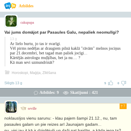
Atbildes
cukupupa
Vai jums domājot par Pasaules Galu, nepaliek neomulīgi?
13 g
Ar lielo burtu, jo tas ir svarīgi.
Vēl pirms nedēļas ar draugiem pilnā kaklā "rāvām" melnos jociņus
par 21.decembri, bet tagad man paliek jocīgi...
Kārtējās astrologu muļķības, bet ja nu.... ?
Kā man sevi uzmundrināt?
Horoskopi, Maģija, Zīlēšana
Slēgts 13 g
5
0
Atbildes: 9
Skatījumi : 421
7
seville
noklausījos vienu sarunu: - klau pajem šampi 21.12., nu, tam
pasaules galam un pie reizes arī Jaunajam gadam...
nu, visi jau it kā ir dzirdējuši un daži pat baidās. a kāda jega ta?