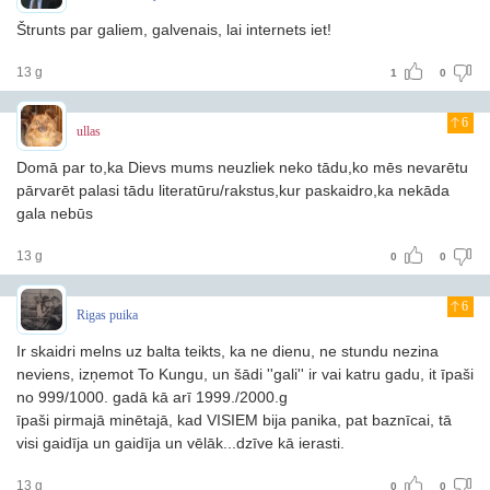
Štrunts par galiem, galvenais, lai internets iet!
13 g
1
0
6
ullas
Domā par to,ka Dievs mums neuzliek neko tādu,ko mēs nevarētu
pārvarēt
palasi tādu literatūru/rakstus,kur paskaidro,ka nekāda
gala nebūs
13 g
0
0
6
Rigas puika
Ir skaidri melns uz balta teikts, ka ne dienu, ne stundu nezina
neviens, izņemot To Kungu, un šādi ''gali'' ir vai katru gadu, it īpaši
no 999/1000. gadā kā arī 1999./2000.g
īpaši pirmajā minētajā, kad VISIEM bija panika, pat baznīcai, tā
visi gaidīja un gaidīja un vēlāk...dzīve kā ierasti.
13 g
0
0