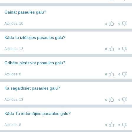
Gaidat pasaules galu?
Atbildes:
10
4
0
Kādu tu iztēlojies pasaules galu?
Atbildes:
12
8
0
Gribētu piedzivot pasaules galu?
Atbildes:
0
6
0
Kā sagaidīsiet pasaules galu?
Atbildes:
13
6
0
Kādu Tu iedomājies pasaules galu?
Atbildes:
8
3
0