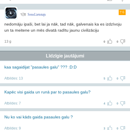
6
SensLietotajs
nedomāju ipaši, bet lai ja nāk, tad nāk, galvenais ka es izdzīvoju
un ta meitene un mēs divatā radītu jaunu civilizāciju
13 g
0
0
Līdzīgie jautājumi
kaa sagaidijat "pasaules galu" ??? :D:D
Atbildes:
13
5
0
Kapēc visi gaida un runā par to pasaules galu?
Atbildes:
7
4
0
Nu ko vai kāds gaida pasaules galu ?
Atbildes:
9
3
0