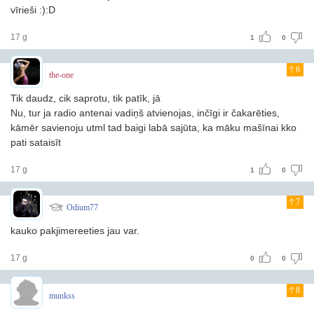
vīrieši :):D
17 g
1
0
6
the-one
Tik daudz, cik saprotu, tik patīk, jā
Nu, tur ja radio antenai vadiņš atvienojas, inčīgi ir čakarēties,
kāmēr savienoju utml
tad baigi labā sajūta, ka māku mašīnai kko
pati sataisīt
17 g
1
0
7
Odium77
kauko pakjimereeties jau var.
17 g
0
0
8
munkss