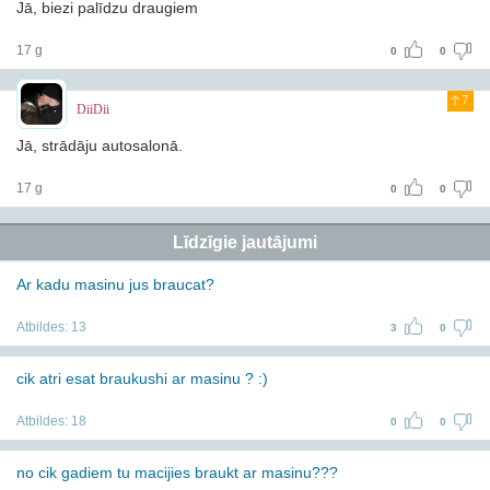
Jā, biezi palīdzu draugiem
17 g
0
0
7
DiiDii
Jā, strādāju autosalonā.
17 g
0
0
Līdzīgie jautājumi
Ar kadu masinu jus braucat?
Atbildes:
13
3
0
cik atri esat braukushi ar masinu ? :)
Atbildes:
18
0
0
no cik gadiem tu macijies braukt ar masinu???