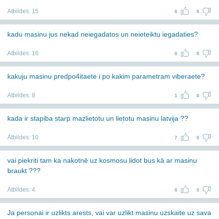
Atbildes:
15
0
0
kadu masinu jus nekad neiegadatos un neieteiktu iegadaties?
Atbildes:
16
0
0
kakuju masinu predpo4itaete i po kakim parametram viberaete?
Atbildes:
8
1
0
kada ir stapiba starp mazlietotu un lietotu masinu latvija ??
Atbildes:
10
7
0
vai piekriti tam ka nakotnē uz kosmosu lidot bus kā ar masinu
braukt ???
Atbildes:
4
0
0
Ja personai ir uzlikts arests, vai var uzlikt masinu uzskaite uz sava