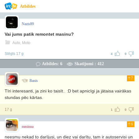
Atbildes
Nazis89
Vai jums patik remontet masinu?
Auto, Moto
Slēgts 17 g
4
0
Atbildes: 6
Skatījumi : 412
7
Banis
Tīri interesanti, ja zini ko taisīt.. :D bet apnicīgi ja jātaisa vairākas
stundas pēc kārtas.
17 g
1
0
6
mminna
neesmu nekad to darījusi, un diez vai darītu, tam ir autoservisi un