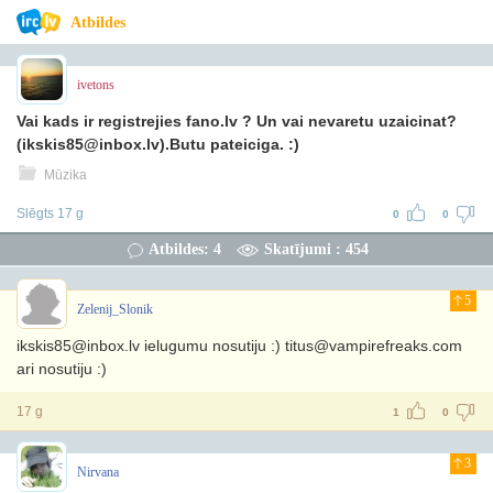
Atbildes
ivetons
Vai kads ir registrejies fano.lv ? Un vai nevaretu uzaicinat?
(ikskis85@inbox.lv).Butu pateiciga. :)
Mūzika
Slēgts 17 g
0
0
Atbildes: 4
Skatījumi : 454
5
Zelenij_Slonik
ikskis85@inbox.lv ielugumu nosutiju :) titus@vampirefreaks.com
ari nosutiju :)
17 g
1
0
3
Nirvana