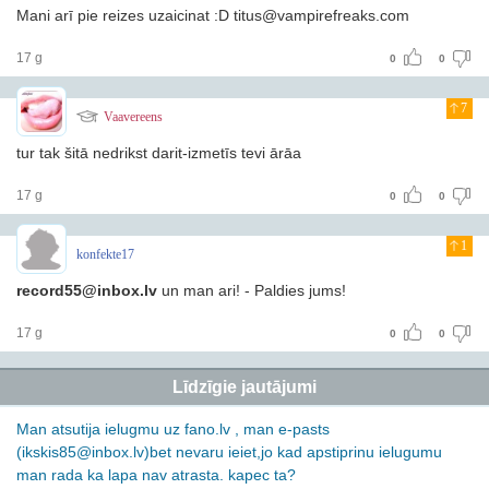
Mani arī pie reizes uzaicinat :D titus@vampirefreaks.com
17 g
0
0
7
Vaavereens
tur tak šitā nedrikst darit-izmetīs tevi ārāa
17 g
0
0
1
konfekte17
record55@inbox.lv
un man ari! - Paldies jums!
17 g
0
0
Līdzīgie jautājumi
Man atsutija ielugmu uz fano.lv , man e-pasts
(ikskis85@inbox.lv)bet nevaru ieiet,jo kad apstiprinu ielugumu
man rada ka lapa nav atrasta. kapec ta?