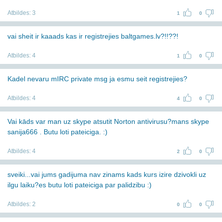
Atbildes:
3
1
0
vai sheit ir kaaads kas ir registrejies baltgames.lv?!!??!
Atbildes:
4
1
0
Kadel nevaru mIRC private msg ja esmu seit registrejies?
Atbildes:
4
4
0
Vai kāds var man uz skype atsutit Norton antivirusu?mans skype
sanija666 . Butu loti pateiciga. :)
Atbildes:
4
2
0
sveiki...vai jums gadijuma nav zinams kads kurs izire dzivokli uz
ilgu laiku?es butu loti pateiciga par palidzibu :)
Atbildes:
2
0
0