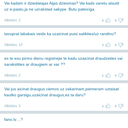
Vai kadam ir dziedatajas Aijas dziesmas? Vai kads varetu atsutit
uz e-pastu,ja ne uzrakstad sakype. Butu pateiciga.
Atbildes:
2
2
0
tavuprat labakais veids ka uzaicinat puisi satikties/uz randinu?
Atbildes:
10
3
0
es te esu pirmo dienu registrejie te kadu uzaicinat draudzeties vai
sarakstities ar draugiem ar var ??
Atbildes:
2
1
0
Vai jus aicinat draugus ciemos uz vakarinam,piemeram uztaisat
kautko garsigu,uzaicinat draugus,es ta daru?
Atbildes:
3
2
0
fano.lv....?