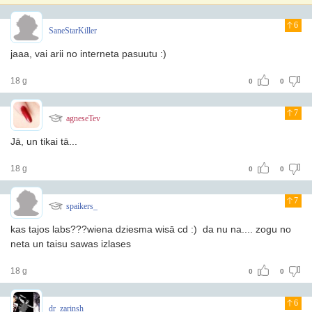
6
SaneStarKiller
jaaa, vai arii no interneta pasuutu :)
18 g
0
0
7
agneseTev
Jā, un tikai tā...
18 g
0
0
7
spaikers_
kas tajos labs???wiena dziesma wisā cd :) da nu na.... zogu no
neta un taisu sawas izlases
18 g
0
0
6
dr_zarinsh