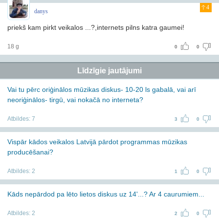
4
danys
priekš kam pirkt veikalos ...?,internets pilns katra gaumei!
18 g
0
0
Līdzīgie jautājumi
Vai tu pērc oriģinālos mūzikas diskus- 10-20 ls gabalā, vai arī
neoriģinālos- tirgū, vai nokačā no interneta?
Atbildes:
7
3
0
Vispār kādos veikalos Latvijā pārdot programmas mūzikas
producēšanai?
Atbildes:
2
1
0
Kāds nepārdod pa lēto lietos diskus uz 14'...? Ar 4 caurumiem...
Atbildes:
2
2
0