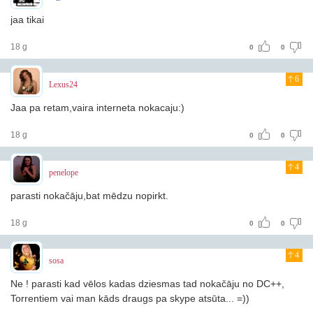
jaa tikai
18 g
0
0
6
Lexus24
Jaa pa retam,vaira interneta nokacaju:)
18 g
0
0
4
penelope
parasti nokačāju,bat mēdzu nopirkt.
18 g
0
0
4
sosa
Ne ! parasti kad vēlos kadas dziesmas tad nokačāju no DC++,
Torrentiem vai man kāds draugs pa skype atsūta... =))