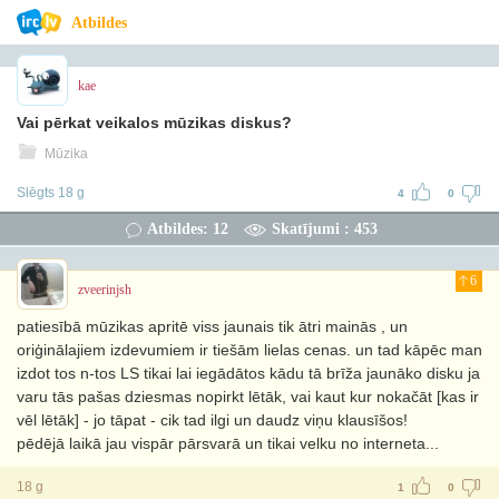
Atbildes
kae
Vai pērkat veikalos mūzikas diskus?
Mūzika
Slēgts 18 g
4
0
Atbildes: 12
Skatījumi : 453
6
zveerinjsh
patiesībā mūzikas apritē viss jaunais tik ātri mainās , un
oriģinālajiem izdevumiem ir tiešām lielas cenas. un tad kāpēc man
izdot tos n-tos LS tikai lai iegādātos kādu tā brīža jaunāko disku ja
varu tās pašas dziesmas nopirkt lētāk, vai kaut kur nokačāt [kas ir
vēl lētāk] - jo tāpat - cik tad ilgi un daudz viņu klausīšos!
pēdējā laikā jau vispār pārsvarā un tikai velku no interneta...
18 g
1
0