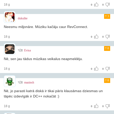
18 g
0
0
3
dukulite
Neesmu miljonāre. Mūziku kačāju caur RevConnect.
18 g
0
0
8
Evisa
Nē, sen jau tādus mūzikas veikalus neapmeklēju.
18 g
0
0
8
mazinsh
Nē, jo parasti katrā diskā ir tikai pāris klausāmas dziesmas un
tāpēc izdevīgāk ir DC++ nokačāt :)
18 g
0
0