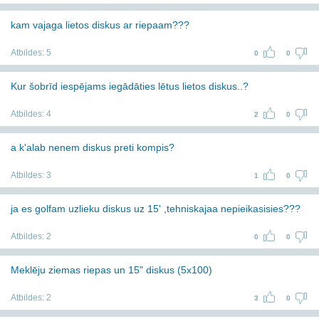
kam vajaga lietos diskus ar riepaam???
Atbildes:
5
0
0
Kur šobrīd iespējams iegādāties lētus lietos diskus..?
Atbildes:
4
2
0
a k'alab nenem diskus preti kompis?
Atbildes:
3
1
0
ja es golfam uzlieku diskus uz 15' ,tehniskajaa nepieikasisies???
Atbildes:
2
0
0
Meklēju ziemas riepas un 15" diskus (5x100)
Atbildes:
2
3
0