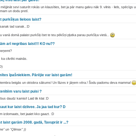
pēj visu laist pār galvu?
ēģināt sevi saturēt rokās un klausīties, bet ja pār manu galvu nāk 9. vilnis - liels, spēcīgs
umam un dodu pretī.
at purkšķus lieloos laist?
d sanak tad sanak..:D
 tu vanā domā palaist purkšķi bet te teu pēkšņi pļutka parau purkšķa vietā...
ām arī negribas laist!!! KO nu??
 neņemt?
ka cilvēki mainās.
D)
tes īpašniekiem. Pārējie var laist garām!
septembra beigās un oktobra sākums! Un fāzes ir jāņem vēra.! Šodu padomu deva mamma!
enītēm varu laist puisi ?
bus daudz kamisi! Laid tik klat :D
ut kur laist dziivee. Ja jaa tad kur? D
am izdomaats, bet jaaiet kko gaazt. :D
laist garām 2008. gadā, Tavuprāt ir ...?
e" un "Qlimax" ))