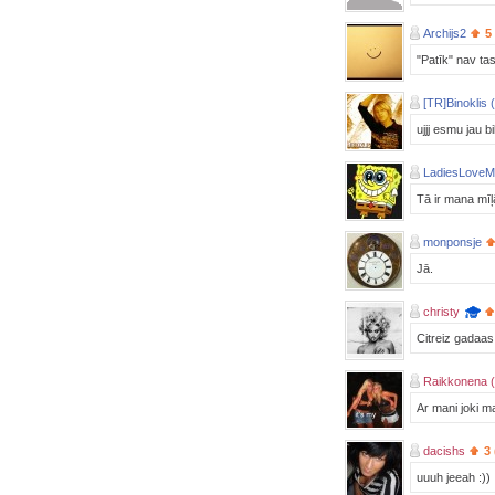
Archijs2
5
"Patīk" nav ta
[TR]Binoklis 
ujjj esmu jau b
LadiesLove
Tā ir mana mīļ
monponsje
Jā.
christy
Citreiz gadaas
Raikkonena (
Ar mani joki m
dacishs
3 
uuuh jeeah :))