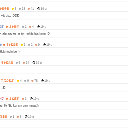
 (4974)
3
13
41
19 g
s vārds.. :DDD
(35)
2 (464)
1
4
19 g
ik aizraavies ar to mulkja laishanu :D
Me
5 (4293)
1
2
9
19 g
ākā nodarbe :)
5 (4243)
5
14
19 g
7 (20416)
4
9
78
19 g
.. :D
40)
2 (258)
3
19 g
azi 8) Nju kuram gan nepatīk
(618)
1
5
19 g