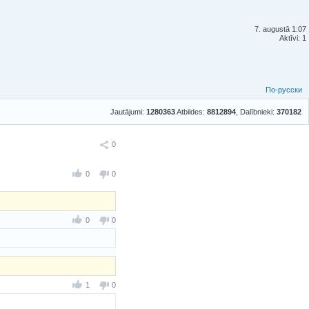
7. augustā 1:07
Aktīvi: 1
По-русски
Jautājumi:
1280363
Atbildes:
8812894
, Dalībnieki:
370182
Ieteikt
0
0
0
0
0
1
0