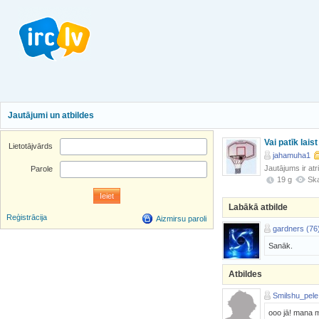
Jautājumi un atbildes
Vai patīk laist
Lietotājvārds
jahamuha1
Jautājums ir atr
Parole
19 g
Ska
Labākā atbilde
Reģistrācija
Aizmirsu paroli
gardners (76
Sanāk.
Atbildes
Smilshu_pele
ooo jā! mana m