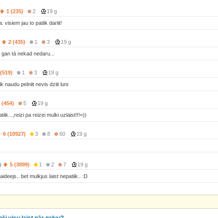
1 (235)
2
19 g
 visiem jau to patiik dariit!
2 (435)
1
3
19 g
 gan tá nekad nedaru...
 (519)
1
3
19 g
k naudu pelniit nevis dziit luni
 (454)
5
19 g
ik...,reizi pa reizei mulki uzlaist!!!=))
6 (10927)
3
8
60
19 g
)
5 (3899)
1
2
7
19 g
deejs.. bet mulkjus laist nepatiik.. :D