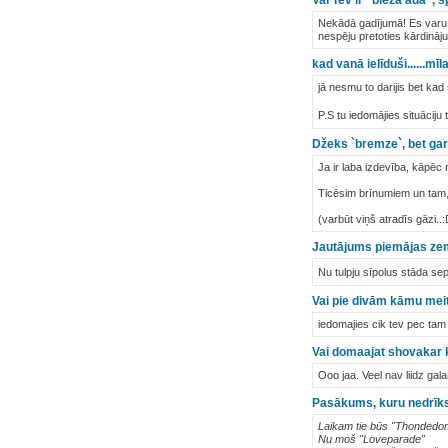
Vai Tev ir "bieza āda", s
Nekādā gadījumā! Es varu m
nespēju pretoties kārdināj
kad vanā ielīduši......mīl
jā nesmu to darijis bet ka
P.S tu iedomājies situāciju
Džeks `bremze`, bet gar
Ja ir laba izdevība, kāpēc
Ticēsim brīnumiem un tam, 
(varbūt viņš atradīs gāzi..:
Jautājums piemājas zemī
Nu tulpju sīpolus stāda 
Vai pie divām kāmu meit
iedomajies cik tev pec tam 
Vai domaajat shovakar ka
Ooo jaa. Veel nav liidz gal
Pasākums, kuru nedrīkst 
Laikam tie būs "Thondedom
Nu moš "Loveparade"