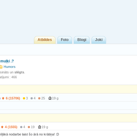
Atbildes
Foto
Blogi
Joki
 muļķi .?
Humors
isināts un
slēgts
.
tījumi : 466
)
6 (15706)
3
4
25
19 g
4 (1555)
4
19
19 g
īļākā nodarbe laist šo ārā no krātiņa! :D