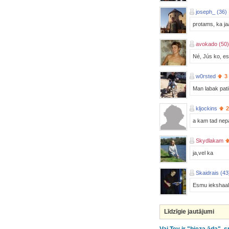
joseph_ (36)
protams, ka jaa.
avokado (50)
Né, Jús ko, es
w0rsted
3
Man labak patii
kljockins
2
a kam tad nepati
Skydlakam
ja,vel ka
Skaidrais (43
Esmu iekshaalai
Līdzīgie jautājumi