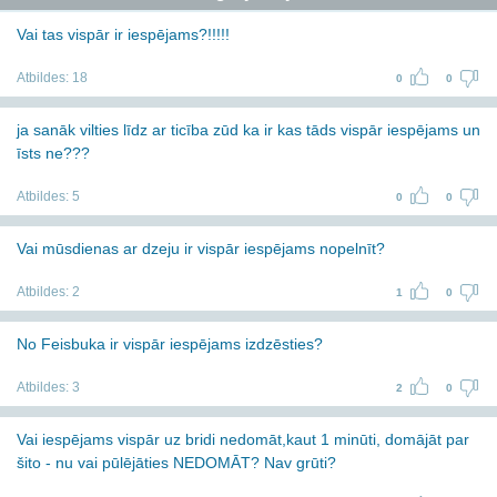
Vai tas vispār ir iespējams?!!!!!
Atbildes:
18
0
0
ja sanāk vilties līdz ar ticība zūd ka ir kas tāds vispār iespējams un
īsts ne???
Atbildes:
5
0
0
Vai mūsdienas ar dzeju ir vispār iespējams nopelnīt?
Atbildes:
2
1
0
No Feisbuka ir vispār iespējams izdzēsties?
Atbildes:
3
2
0
Vai iespējams vispār uz bridi nedomāt,kaut 1 minūti, domājāt par
šito - nu vai pūlējāties NEDOMĀT? Nav grūti?