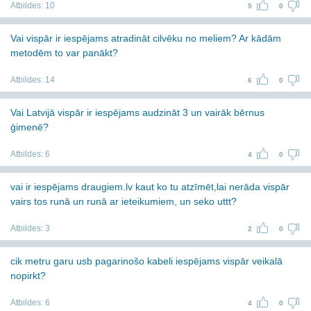
Atbildes:
10
5
0
Vai vispār ir iespējams atradināt cilvēku no meliem? Ar kādām
metodēm to var panākt?
Atbildes:
14
6
0
Vai Latvijā vispār ir iespējams audzināt 3 un vairāk bērnus
ģimenē?
Atbildes:
6
4
0
vai ir iespējams draugiem.lv kaut ko tu atzīmēt,lai nerāda vispār
vairs tos runā un runā ar ieteikumiem, un seko uttt?
Atbildes:
3
2
0
cik metru garu usb pagarinošo kabeli iespējams vispār veikalā
nopirkt?
Atbildes:
6
4
0