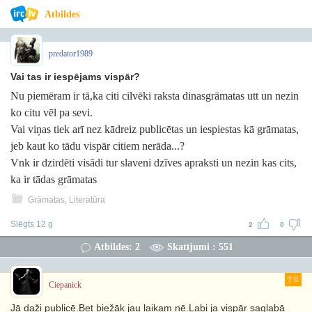
Atbildes
predator1989
Vai tas ir iespējams vispār?
Nu piemēram ir tā,ka citi cilvēki raksta dinasgrāmatas utt un nezin
ko citu vēl pa sevi.
Vai viņas tiek arī nez kādreiz publicētas un iespiestas kā grāmatas,
jeb kaut ko tādu vispār citiem nerāda...?
Vnk ir dzirdēti visādi tur slaveni dzīves apraksti un nezin kas cits,
ka ir tādas grāmatas
Grāmatas, Literatūra
Slēgts 12 g
2
0
Atbildes: 2
Skatījumi : 551
6
Ciepanick
Jā daži publicē.Bet biežāk jau laikam nē.Labi ja vispār saglabā