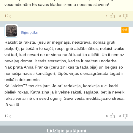
vecumdienām.Es savas klades izmetu.neesmu slavena!
12 g
1
0
6
Rigas puika
Rakstīt ta raksta, (esu ar mēģinājis, neaizrāva, domas grūti
pieķert), ja tiešām to sajūt, resp. grib atslābināties, nolaist tvaiku
vai tad, kad nevari ne ar vienu runāt kaut ko atklāti. Un it nemaz
nevajag domāt, ir tāds stereotips, kad tā ir meiteņu nodarbe.
Nāk prātā Anna Franka (ceru zini kas tā tāda bija) un beigās šo
nomušija nacisti konclāģerī, tāpēc viņas dienasgrāmata tagad ir
unikāls dokuments.
Kā ''aizies''? tas cits jaut. Jo arī redakcija, korekcija u.c. kadri
pieliek rokas. Katrā ziņā ja ir vēlme raksti, saglabā, bet ja nevelk,
raksti vai ar nē un svied ugunij. Sava veida meditācija,no stresa,
tā vai tā.
12 g
0
0
Līdzīgie jautājumi