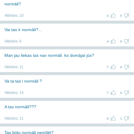
normāli?
Atbildes:
10
4
0
Vai tas ir normāli?...
Atbildes:
6
4
0
Man jau liekas tas nav normāli. ko domājat jūs?
Atbildes:
11
7
0
Va ta tas i normāli ?
Atbildes:
14
7
0
A tas normāli???
Atbildes:
21
9
1
Tas būtu normāli nemīlēt?