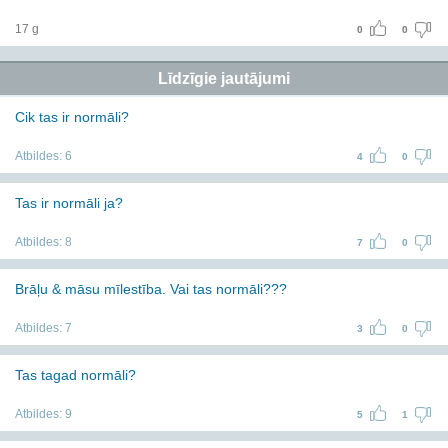
17 g
0
0
Līdzīgie jautājumi
Cik tas ir normāli?
Atbildes:
6
4
0
Tas ir normāli ja?
Atbildes:
8
7
0
Brāļu & māsu mīlestība. Vai tas normāli???
Atbildes:
7
3
0
Tas tagad normāli?
Atbildes:
9
5
1