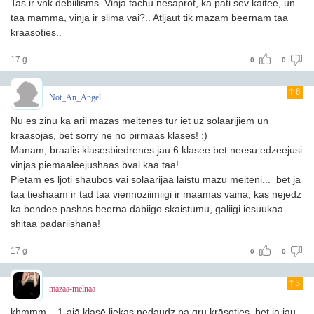
Tas ir vnk debiilisms. Vinja tachu nesaprot, ka pati sev kaitee, un
taa mamma, vinja ir slima vai?.. Atljaut tik mazam beernam taa
kraasoties..
17 g
0
0
6
Not_An_Angel
Nu es zinu ka arii mazas meitenes tur iet uz solaarijiem un
kraasojas, bet sorry ne no pirmaas klases! :)
Manam, braalis klasesbiedrenes jau 6 klasee bet neesu edzeejusi
vinjas piemaaleejushaas bvai kaa taa!
Pietam es ljoti shaubos vai solaarijaa laistu mazu meiteni... bet ja
taa tieshaam ir tad taa viennoziimiigi ir maamas vaina, kas nejedz
ka bendee pashas beerna dabiigo skaistumu, galiigi iesuukaa
shitaa padariishana!
17 g
0
0
3
mazaa-melnaa
khmmm... 1-ajā klasē liekas nedaudz pa gru krāsoties, bet ja jau