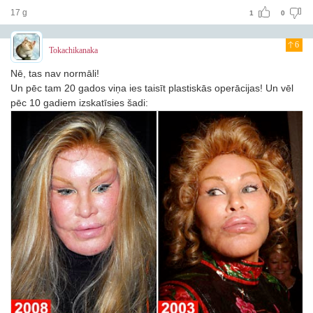
17 g
1
0
6
Tokachikanaka
Nē, tas nav normāli!
Un pēc tam 20 gados viņa ies taisīt plastiskās operācijas! Un vēl
pēc 10 gadiem izskatīsies šadi: