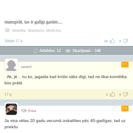
manuprāt, tas ir galīgi garām....
Veselība, Skaistums, Medicīna
Slēgts 17 g
10
0
Atbildes: 12
Skatījumi : 348
5
vavere1
Ak, jē... nu ko, jagaida kad krūtis sāks dīgt, tad ne tikai komētika
būs prātā
17 g
2
0
8
Evisa
Ja viņa vēlas 20 gadu vecumā izskatīties pēc 40-gadīgas, tad uz
priekšu