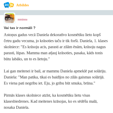
Atbildes
mminna
Vai tas ir normāli ?
Astoņus gadus vecā Daniela dekoratīvo kosmētiku lieto kopš
četru gadu vecuma, jo krāsoties taču ir tik forši. Daniela, 1. klases
skolniece: "Es krāsoju acis, parasti ar zilām ēnām, krāsoju nagus
parasti, lūpas. Mamma man atļauj krāsoties, pasaka, kāds tonis
būtu labāks, un to es lietoju."
Lai gan meitenei ir bail, ar mammu Daniela apmeklē pat solāriju.
Daniela: "Man patika, tikai es baidījos no zilās gaismas solārijā.
Es viena pati negribu iet. Eju, jo gribu būt smuka, brūna."
Pirmās klases skolniece atzīst, ka kosmētiku lietu visas
klasesbiedrenes. Kad meitenes krāsojas, ko es sēdēšu malā,
nosaka Daniela.