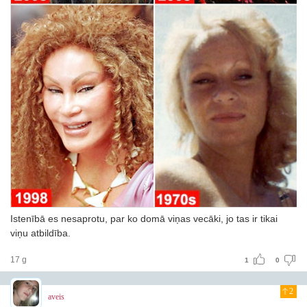
Istenībā es nesaprotu, par ko domā viņas vecāki, jo tas ir tikai
viņu atbildība.
17 g
1
0
2
aveis