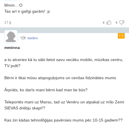
Mmm.. :O
Tas arī ir galīgi garām! :p
17 g
0
0
8
munkss
mminna
a tu atceries kā tu sāki lietot savu vecāku mobilo, mūzikas centru,
TV pulti?
Bērni ir tikai mūsu atspoguļojums un cenšas līdzināties mums
Ārprāts, ko darīs mani bērni kad man tie būs?
Teleportēs mani uz Marsu, tad uz Venēru un atpakaļ uz mīļo Zemi
SIEVAS drēbju skapī!?
Kas zin kādas tehnolõģijas pavērsies mums pēc 10-15 gadiem??