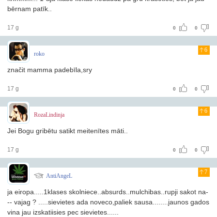
bērnam patīk..
17 g
0
0
6
roko
značit mamma padebīla,sry
17 g
0
0
6
RozaLindinja
Jei Bogu gribētu satikt meitenītes māti..
17 g
0
0
7
AntiAngeL
ja eiropa.....1klases skolniece..absurds..mulchibas..rupji sakot na-
-- vajag ? .....sievietes ada noveco,paliek sausa........jaunos gados
vina jau izskatiisies pec sievietes......