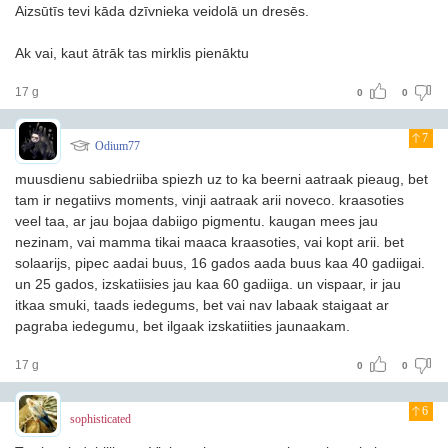
Aizsūtīs tevi kāda dzīvnieka veidolā un dresēs.
Ak vai, kaut ātrāk tas mirklis pienāktu
17 g
0
0
7
Odium77
muusdienu sabiedriiba spiezh uz to ka beerni aatraak pieaug, bet
tam ir negatiivs moments, vinji aatraak arii noveco. kraasoties
veel taa, ar jau bojaa dabiigo pigmentu. kaugan mees jau
nezinam, vai mamma tikai maaca kraasoties, vai kopt arii. bet
solaarijs, pipec aadai buus, 16 gados aada buus kaa 40 gadiigai.
un 25 gados, izskatiisies jau kaa 60 gadiiga. un vispaar, ir jau
itkaa smuki, taads iedegums, bet vai nav labaak staigaat ar
pagraba iedegumu, bet ilgaak izskatiities jaunaakam.
17 g
0
0
6
sophisticated