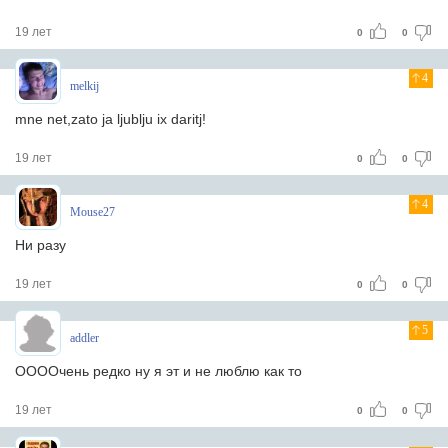
19 лет
0
0
4
melkij
mne net,zato ja ljublju ix daritj!
19 лет
0
0
4
Mouse27
Ни разу
19 лет
0
0
5
addler
ООООчень редко ну я эт и не люблю как то
19 лет
0
0