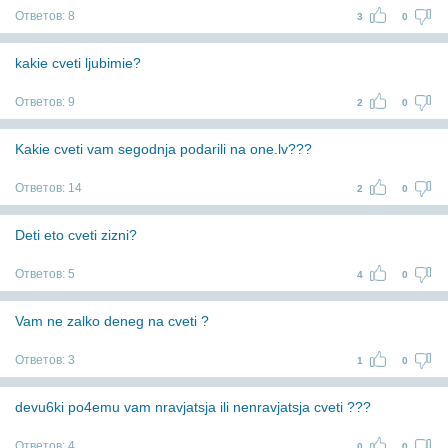
Ответов:
8
3
0
kakie cveti ljubimie?
Ответов:
9
2
0
Kakie cveti vam segodnja podarili na one.lv???
Ответов:
14
2
0
Deti eto cveti zizni?
Ответов:
5
4
0
Vam ne zalko deneg na cveti ?
Ответов:
3
1
0
devu6ki po4emu vam nravjatsja ili nenravjatsja cveti ???
Ответов:
4
0
0