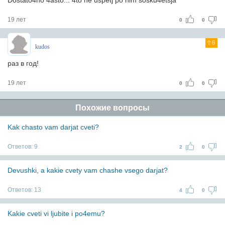
Dostato4no 4asto... 4to ne uspetj po nim sosku4etsja
19 лет
0
0
6
kudos
раз в год!
19 лет
0
0
Похожие вопросы
Kak chasto vam darjat cveti?
Ответов:
9
2
0
Devushki, a kakie cvety vam chashe vsego darjat?
Ответов:
13
4
0
Kakie cveti vi ljubite i po4emu?