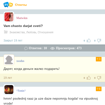
Ответы
Mariwkin
Vam chasto darjat cveti?
Знакомства, Любовь, Отношения
Закрыт 19 лет
0
0
Ответов: 10
Просмотров: 473
3
xsodus
Дарят, когда деньги жалко подарить!
19 лет
0
0
6
^Sonix^
hmm! psolednij raaz ja uze daze nepomnju kogda! na vipusknoj
vrode!