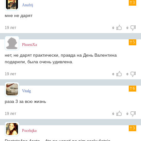
3
Anufrij
мне не дарят
19 лет
0
0
5
PhoeniXa
нет, не дарят практически, правда на День Валентина
подарили, была очень удивлена.
19 лет
0
0
6
Vitalg
раза 3 за всю жизнь
19 лет
0
0
3
Pocelujka