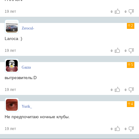
19 лет
0
0
2
Zerocul-
Laroca :)
19 лет
0
0
5
Gazza
вытрезвитель:D
19 лет
0
0
4
Yurik_
Не предпочитаю ночные клубы.
19 лет
0
0