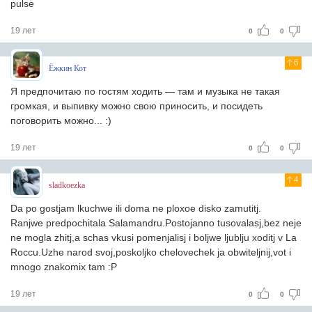
pulse
19 лет
0
0
6
Ёжкин Кот
Я предпочитаю по гостям ходить — там и музыка не такая
громкая, и выпивку можно свою приносить, и посидеть
поговорить можно... :)
19 лет
0
0
4
sladkoezka
Da po gostjam lkuchwe ili doma ne ploxoe disko zamutitj.
Ranjwe predpochitala Salamandru.Postojanno tusovalasj,bez neje
ne mogla zhitj,a schas vkusi pomenjalisj i boljwe ljublju xoditj v La
Roccu.Uzhe narod svoj,poskoljko chelovechek ja obwiteljnij,vot i
mnogo znakomix tam :P
19 лет
0
0