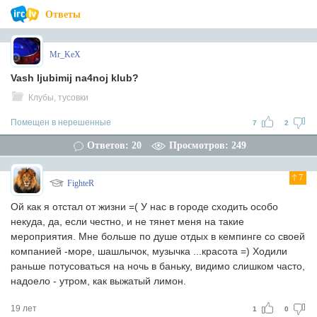
Ответы
Mr_KeX
Vash ljubimij na4noj klub?
Клубы, тусовки
Помещен в нерешенные
7
2
Ответов: 20
Просмотров: 249
7
FighteR
Ой как я отстал от жизни =( У нас в городе сходить особо
некуда, да, если честно, и не тянет меня на такие
мероприятия. Мне больше по душе отдых в кемпинге со своей
компанией -море, шашлычок, музычка ...красота =) Ходили
раньше потусоваться на ночь в баньку, видимо слишком часто,
надоело - утром, как выжатый лимон.
19 лет
1
0