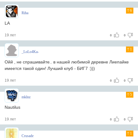
6
Riha
LA
19 лет
0
0
1
_LoLo4Ka-
Ойй , не спрашивайте.. в нашей любимой деревне Лиепайке
имеется такой один! Лучший клуб - БИГ7 :)))
19 лет
0
0
5
mklnz
Nautilus
19 лет
0
0
1
Crusade