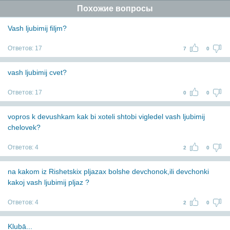
Похожие вопросы
Vash ljubimij filjm?
Ответов:
17
7
0
vash ljubimij cvet?
Ответов:
17
0
0
vopros k devushkam kak bi xoteli shtobi vigledel vash ljubimij
chelovek?
Ответов:
4
2
0
na kakom iz Rishetskix pljazax bolshe devchonok,ili devchonki
kakoj vash ljubimij pljaz ?
Ответов:
4
2
0
Klubā...