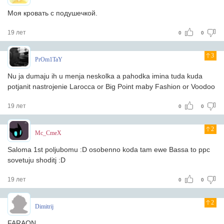
Моя кровать с подушечкой.
19 лет
0
0
3
PrOm1TaY
Nu ja dumaju ih u menja neskolka a pahodka imina tuda kuda
potjanit nastrojenie Larocca or Big Point maby Fashion or Voodoo
19 лет
0
0
2
Mc_CmeX
Saloma 1st poljubomu :D osobenno koda tam ewe Bassa to ppc
sovetuju shoditj :D
19 лет
0
0
2
Dimitrij
FARAON