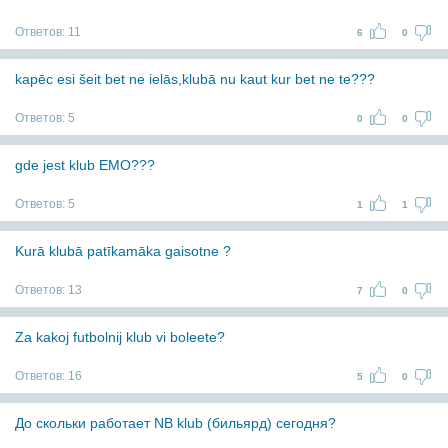
Ответов:
11
6
0
kapēc esi šeit bet ne ielās,klubā nu kaut kur bet ne te???
Ответов:
5
0
0
gde jest klub EMO???
Ответов:
5
1
1
Kurā klubā patīkamāka gaisotne ?
Ответов:
13
7
0
Za kakoj futbolnij klub vi boleete?
Ответов:
16
5
0
До скольки работает NB klub (бильярд) сегодня?