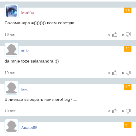
6
lenachka
Саламандра =)))))))) всем советую
19 лет
0
0
1
m1lki
da mnje toze salamandra :))
19 лет
0
0
7
kekc
В лиепае выберать неизчего! big7....!
19 лет
0
0
1
Antonio89