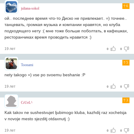
6
juliana-sokol
ой.. последнее время что-то Диско не привлекает.. =) точнее..
танцевать, громкая музыка и компании нравятся, но клуба
подходящего нету :( мне тоже больше поболтать, в кафешках,
ресторанчиках время проводить нравится :)
19 лет
0
0
5
Toonami
nety takogo =) vse po svoemu beshanie :P
19 лет
0
0
3
CrUeL^
Kak takov ne sushestvujet ljubimogo kluba, kazhdij raz xochetsja
v novoje mesto sjezditj otdaxnutj :)
19 лет
0
0