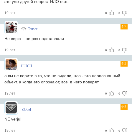
это уже другой вопрос. НЛО есть!
19 лет
0
0
7
Tensor
Не верю... не раз подставляли...
19 лет
0
0
5
1LUCH
а вы не верите в то, что не видели, нло - это неопознанный
обьект, а когда его опознают, все в него поверят
19 лет
0
0
5
[Zloba]
NE verju!
19 лет
0
0