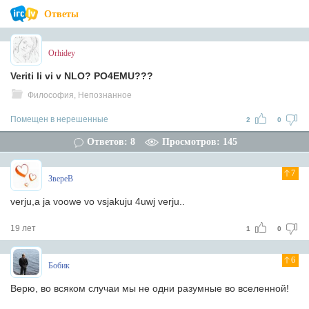
Ответы
Orhidey
Veriti li vi v NLO? PO4EMU???
Философия, Непознанное
Помещен в нерешенные
2
0
Ответов: 8
Просмотров: 145
7
ЗвереВ
verju,a ja voowe vo vsjakuju 4uwj verju..
19 лет
1
0
6
Бобик
Верю, во всяком случаи мы не одни разумные во вселенной!