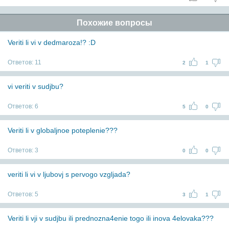
Похожие вопросы
Veriti li vi v dedmaroza!? :D
Ответов:
11
2
1
vi veriti v sudjbu?
Ответов:
6
5
0
Veriti li v globaljnoe poteplenie???
Ответов:
3
0
0
veriti li vi v ljubovj s pervogo vzgljada?
Ответов:
5
3
1
Veriti li vji v sudjbu ili prednozna4enie togo ili inova 4elovaka???