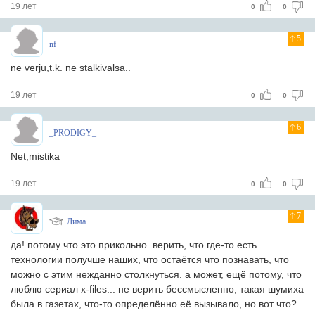
19 лет
0
0
5
nf
ne verju,t.k. ne stalkivalsa..
19 лет
0
0
6
_PRODIGY_
Net,mistika
19 лет
0
0
7
Дима
да! потому что это прикольно. верить, что где-то есть
технологии получше наших, что остаётся что познавать, что
можно с этим нежданно столкнуться. а может, ещё потому, что
люблю сериал x-files... не верить бессмысленно, такая шумиха
была в газетах, что-то определённо её вызывало, но вот что?