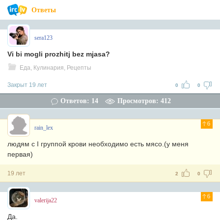
Ответы
sera123
Vi bi mogli prozhitj bez mjasa?
Еда, Кулинария, Рецепты
Закрыт 19 лет
0
0
Ответов: 14
Просмотров: 412
6
rain_lex
людям с I группой крови необходимо есть мясо.(у меня
первая)
19 лет
2
0
6
valerija22
Да.