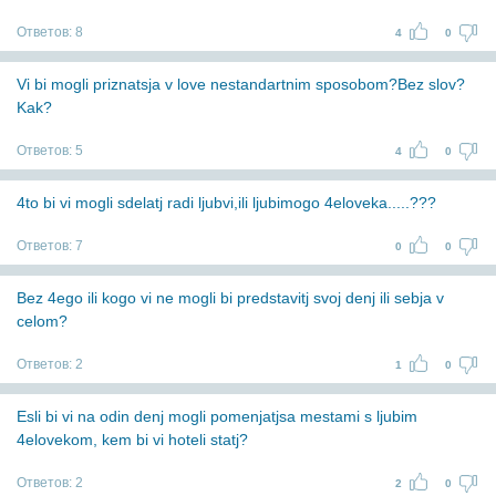
Ответов:
8
4
0
Vi bi mogli priznatsja v love nestandartnim sposobom?Bez slov?
Kak?
Ответов:
5
4
0
4to bi vi mogli sdelatj radi ljubvi,ili ljubimogo 4eloveka.....???
Ответов:
7
0
0
Bez 4ego ili kogo vi ne mogli bi predstavitj svoj denj ili sebja v
celom?
Ответов:
2
1
0
Esli bi vi na odin denj mogli pomenjatjsa mestami s ljubim
4elovekom, kem bi vi hoteli statj?
Ответов:
2
2
0