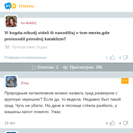
Ответы
ira-abaldetj
Vi kogda-nibudj videli ili naxodilisj v tom meste,gde
proisxodil prirodnij kataklizm?
Путешествия, Отдых
Помещен в нерешенные
1
0
Ответов: 2
Просмотров: 106
6
Птиц
Природным катаклизмом можно назвать град размером с
крупную черешню? Если да, то видела. Недавно был такой
град. Чуть не убило. На даче в теплице стёкла разбило, у
машины капот помяло. Ужас
19 лет
0
0