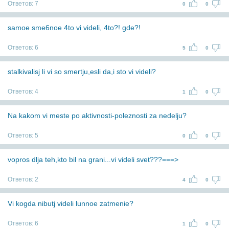
Ответов:
7
0
0
samoe sme6noe 4to vi videli, 4to?! gde?!
Ответов:
6
5
0
stalkivalisj li vi so smertju,esli da,i sto vi videli?
Ответов:
4
1
0
Na kakom vi meste po aktivnosti-poleznosti za nedelju?
Ответов:
5
0
0
vopros dlja teh,kto bil na grani...vi videli svet???===>
Ответов:
2
4
0
Vi kogda nibutj videli lunnoe zatmenie?
Ответов:
6
1
0