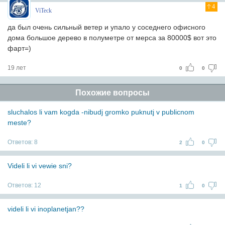
4
ViTeck
да был очень сильный ветер и упало у соседнего офисного
дома большое дерево в полуметре от мерса за 80000$ вот это
фарт=)
19 лет
0
0
Похожие вопросы
sluchalos li vam kogda -nibudj gromko puknutj v publicnom
meste?
Ответов:
8
2
0
Videli li vi vewie sni?
Ответов:
12
1
0
videli li vi inoplanetjan??