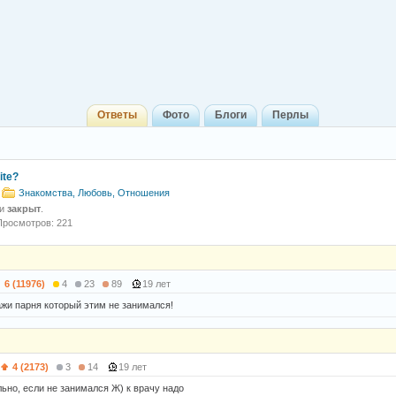
Ответы
Фото
Блоги
Перлы
ite?
Знакомства, Любовь, Отношения
 и
закрыт
.
Просмотров: 221
6 (11976)
4
23
89
19 лет
ажи парня который этим не занимался!
4 (2173)
3
14
19 лет
льно, если не занимался Ж) к врачу надо