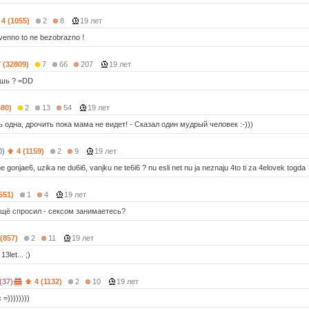
4 (1055)
2
8
19 лет
tvenno to ne bezobrazno !
7 (32809)
7
66
207
19 лет
шь ? =DD
480)
2
13
54
19 лет
 одна, дрочить пока мама не видет! - Сказал один мудрый человек :-)))
0)
4 (1159)
2
9
19 лет
 ne gonjae6, uzika ne du6i6, vanjku ne te6i6 ? nu esli net nu ja neznaju 4to ti za 4elovek togda 
551)
1
4
19 лет
ещё спросил - сексом занимаетесь?
 (857)
2
11
19 лет
13let... ;)
(37)
4 (1132)
2
10
19 лет
=))))))))