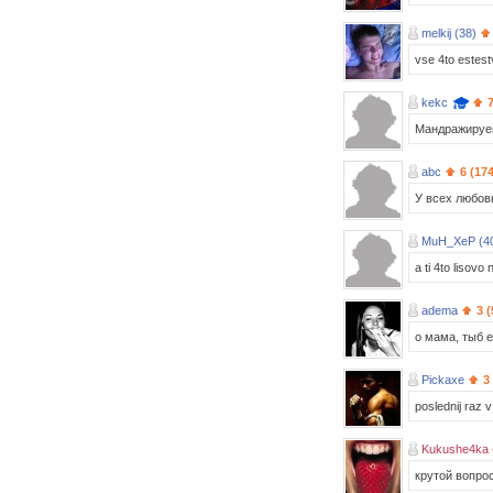
melkij (38)
vse 4to estes
kekc
Мандражируе
abc
6 (17
У всех любовь
MuH_XeP (4
a ti 4to lisovo
adema
3 (
о мама, тыб 
Pickaxe
3
poslednij raz v 
Kukushe4ka 
крутой вопрос 