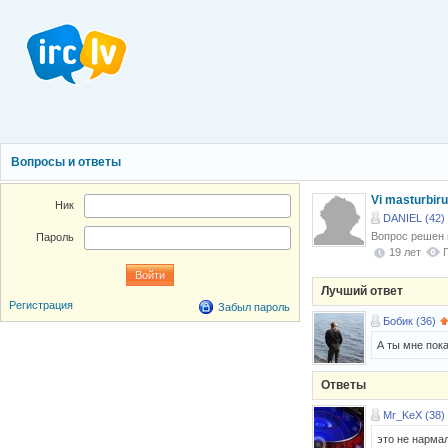
Вопросы и ответы
Vi masturbiru
Ник
DANIEL (42)
Вопрос решен
Пароль
19 лет
Лучший ответ
Регистрация
Забыл пароль
Бобик (36)
А ты мне пок
Ответы
Mr_KeX (38)
это не нарма