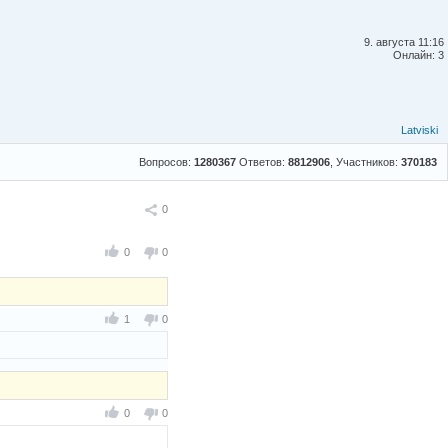
9. августа 11:16
Онлайн: 3
Latviski
Вопросов:
1280367
Ответов:
8812906
, Участников:
370183
Поделиться
0
0
0
1
0
0
0