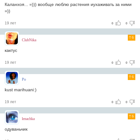
Каланхоя... =))) вообще люблю растения иухаживать за ними
=))
19 лет
0
0
6
ClubNika
кактус
19 лет
0
0
6
Po
kust marihuani:)
19 лет
0
0
6
lenachka
одуваньчик