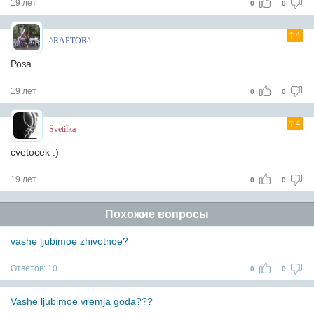
19 лет
0
0
4
^RAPTOR^
Роза
19 лет
0
0
4
Svetilka
cvetocek :)
19 лет
0
0
Похожие вопросы
vashe ljubimoe zhivotnoe?
Ответов:
10
0
0
Vashe ljubimoe vremja goda???