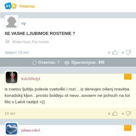
Ответы
vip
XE VASHE LJUBIMOE ROSTENIE ?
Животные, Растения
Закрыт 19 лет
0
0
Ответов: 7
Просмотров: 490
3
KrIsTeNcIjA
is cvetov ljublju polevie cveto4ki i rozi....iz derevjev o4enj nravitsa
konadskij kljon...prosto boldeju ot nevo..sovsem ne pohozh na tot
6to v Latvii rastjot =))
19 лет
0
0
6
juliana-sokol