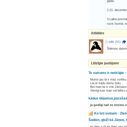
gadā.
2.21. decembri
3.Laika posmā 
rucis īsumā, 
Atbildes
willx (61)
Šdienas datum
Līdzīgie jautājumi
Te vairums ir neticīgie 
Mums jau tā ir maz svētku - 
Lai ar kādu domu būtu...
Bet man tie ir vnk Ziemass
Vienīgi kas man vel bišku 
kādus tiējumus,parašas
ja godīgi tad es nezinu v
Ko īsti svinam - Zi
Šodien, gluži kā Jāņos, 
es jāņu s tā pa ītam vsp no