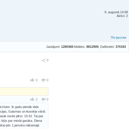
9. augustā 14:08
Aktīvi: 2
По-русски
Jautājumi:
1280368
Atbildes:
8812909
, Dalībnieki:
370183
Ieteikt
0
0
0
2
0
rzīsies. Ik gadu pienāk tāds
ūcijas, Gaismas un Ausekļa vārdi.
ule noriet plkst. 15:42. Tai pat
 kļūs par minūti garāka. Diena
 tikai pēc 1.janvāra nākamajā