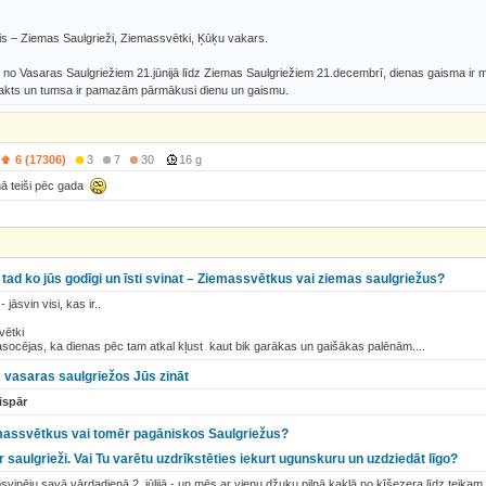
s – Ziemas Saulgrieži, Ziemassvētki, Ķūķu vakars.
no Vasaras Saulgriežiem 21.jūnijā līdz Ziemas Saulgriežiem 21.decembrī, dienas gaisma ir m
nakts un tumsa ir pamazām pārmākusi dienu un gaismu.
6 (17306)
3
7
30
16 g
ā teiši pēc gada
– tad ko jūs godīgi un īsti svinat – Ziemassvētkus vai ziemas saulgriežus?
jāsvin visi, kas ir..
vētki
asocējas, ka dienas pēc tam atkal kļust kaut bik garākas un gaišākas palēnām....
 vasaras saulgriežos Jūs zināt
ispār
emassvētkus vai tomēr pagāniskos Saulgriežus?
ir saulgrieži. Vai Tu varētu uzdrīkstēties iekurt ugunskuru un uzdziedāt līgo?
svinēju savā vārdadienā 2. jūlijā - un mēs ar vienu džuku pilnā kaklā no ķīšezera līdz teikam