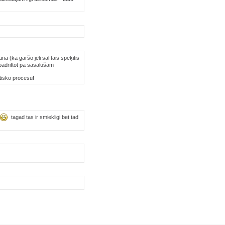
 (kā garšo jēli sālītais speķitis
 padriftot pa sasalušam
tisko procesu!
tagad tas ir smiekligi bet tad