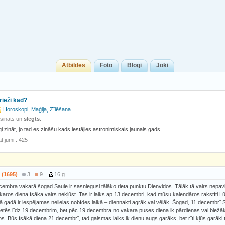
Atbildes
Foto
Blogi
Joki
rieži kad?
Horoskopi, Maģija, Zīlēšana
isināts un
slēgts
.
i zināt, jo tad es zināšu kads iestājies astronimiskais jaunais gads.
tījumi : 425
 (1695)
3
9
16 g
ecembra vakarā šogad Saule ir sasniegusi tālāko rieta punktu Dienvidos. Tālāk tā vairs nepavi
akaros diena īsāka vairs nekļūst. Tas ir laiks ap 13.decembri, kad mūsu kalendāros rakstīti L
ā gadā ir iespējamas nelielas nobīdes laikā – diennakti agrāk vai vēlāk. Šogad, 11.decembrī Sa
ietēs līdz 19.decembrim, bet pēc 19.decembra no vakara puses diena ik pārdienas vai biežāk
ītos. Būs īsākā diena 21.decembrī, tad gaismas laiks ik dienu augs garāks, bet rīti kļūs garāki