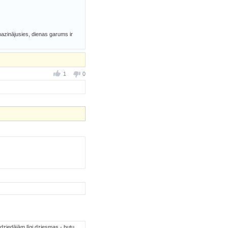
azinājusies, dienas garums ir
1
0
 dziedājām līgi dziesmas - butu