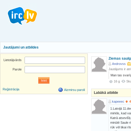
Jautājumi un atbildes
Ziemas saulg
Lietotājvārds
Androvss
Jautājums ir atr
Parole
Man tas svarīg
16 g
Ska
Reģistrācija
Aizmirsu paroli
Labākā atbilde
kapeeec
4
1.Latvijā 11.d
mirklis, kad v
Katrā atsevišķ
minūtē Saule r
rūk vēl tikai r