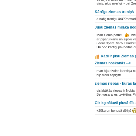
vinjs, alus mierīgi - pat 2
Kārtīgs ziemas treniņš
a nafig treniņu ārā??nevari
Jūsu ziemas mīļākā nod
Man ziema patīk!
vizi
ar piparu kārtu un sipolu v
ūdenstilpēm. Varbūt kādrei
Un pēc kartīgi pavadītas d
Kādi ir jūsu Ziemas p
Ziemas noskaņās -->
man bija dzelzs lapstinja n
bija traki sapigi!!!
ziemas riepas - kuras l
vislabākās riepas ir Nokian
Bet vasarai es izvēlētos Pire
Cik kg nākuši plusā šīs
+20kg un bonusā dēliņš