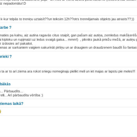
reiz nepadomātu!:D
 k-kur telpās to treniņu uztaisīt??un teiksim 12h??otrs trennējamais objekts jau atrasts??:))
arbe ?
naties pa kalnu, aiz autina ragavās citus staipīt, gan pašam aiz autiņa, zemledus makšķerēšana
ai kiploku un rupjmaizi uz ledus svaigā gaisa... mmm!) , pikniks jaukā priežu mežā, ar autiņu
z izdosies arī pakaitot.
ienas ar sarkaniem vaigiem sakurināt pirtiņu un ar draugiem un draudzenem baudīt šo fantas
rieki ?
u ta ar to ari ziema ara rokot sniegu nomeginaju pielikt meli un iet majas ar lapstu pie meles!!!
abākās
... Pārbaudīts...
lli... Arī pārbaudīta vērtība :)
 ziemas laikā?