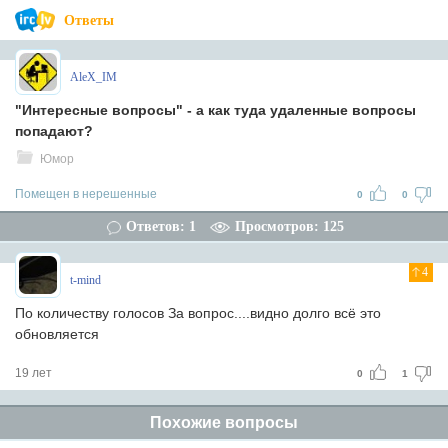
Ответы
AleX_IM
"Интересные вопросы" - а как туда удаленные вопросы
попадают?
Юмор
Помещен в нерешенные
0
0
Ответов: 1
Просмотров: 125
4
t-mind
По количеству голосов За вопрос....видно долго всё это
обновляется
19 лет
0
1
Похожие вопросы