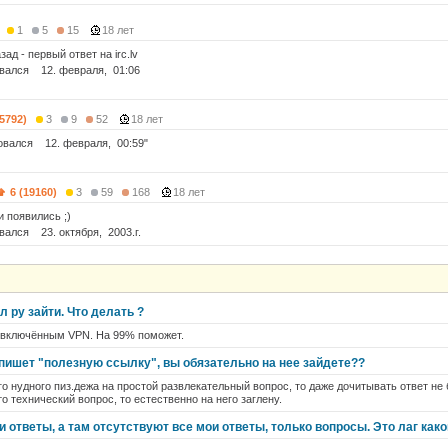
1
5
15
18 лет
зад - первый ответ на irc.lv
вался 12. февраля, 01:06
25792)
3
9
52
18 лет
овался 12. февраля, 00:59"
6 (19160)
3
59
168
18 лет
и появились ;)
вался 23. октября, 2003.г.
л ру зайти. Что делать ?
 включённым VPN. На 99% поможет.
е пишет "полезную ссылку", вы обязательно на нее зайдете??
го нудного пиз.дежа на простой развлекательный вопрос, то даже дочитывать ответ не 
о технический вопрос, то естественно на него заглену.
 ответы, а там отсутствуют все мои ответы, только вопросы. Это лаг како