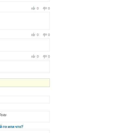
0
0
0
0
0
0
буду.
й-то или что?