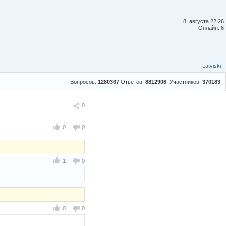
8. августа 22:26
Онлайн: 6
Latviski
Вопросов:
1280367
Ответов:
8812906
, Участников:
370183
Поделиться
0
0
0
1
0
0
0