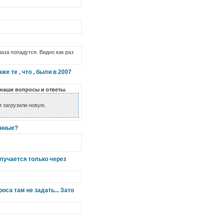
аза попадутся. Видно как раз
е те , что , были в 2007
 наши вопросы и ответы.
и загрузили новую.
енные?
получается только через
оса там не задать... Зато