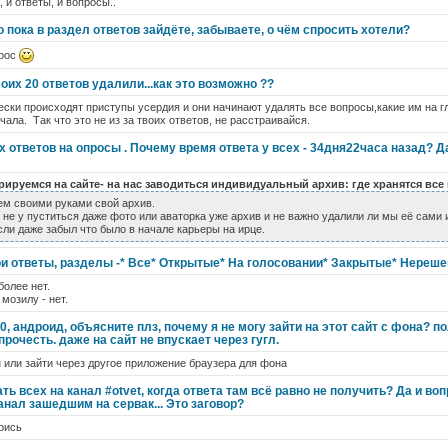
, и ответы, и вопросы..
то пока в раздел ответов зайдёте, забываете, о чём спросить хотели?
прос
их 20 ответов удалили...как это возможно ??
ски происходят приступы усердия и они начинают удалять все вопросы,какие им на гл
чала. Так что это не из за твоих ответов, не расстраивайся.
 ответов на опросы . Почему время ответа у всех - 34дня22часа назад? Даж
рируемся на сайте- на нас заводиться индивидуальный архив: где хранятся все
ем своими руками свой архив.
 не у пуститься даже фото или аваторка уже архив и не важно удалили ли мы её сами 
сли даже забыл что было в начале карьеры на ирце.
ои ответы, разделы -* Все* Открытые* На голосовании* Закрытые* Нереш
более нет.
 мозилу - нет.
10, андроид, объясните плз, почему я не могу зайти на этот сайт с фона? 
прочесть. даже на сайт не впускает через гугл.
 или зайти через другое приложение браузера для фона
ь всех на канал #otvet, когда ответа там всё равно не получить? Да и вопр
анал зашедшим на сервак... Это заговор?
рись