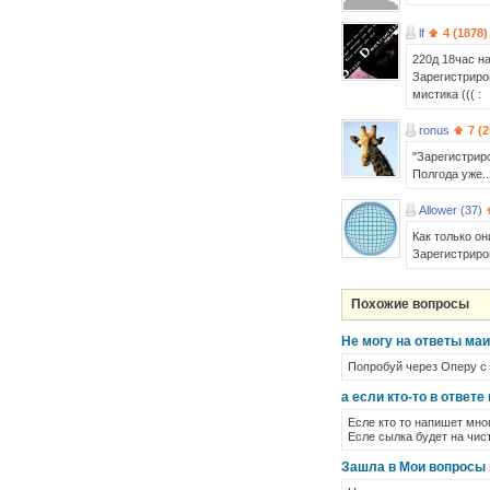
lf
4 (1878)
220д 18час на
Зарегистриро
мистика ((( :
ronus
7 (
"Зарегистрир
Полгода уже..
Allower (37)
Как только он
Зарегистриро
Похожие вопросы
Не могу на ответы маи
Попробуй через Оперу с
а если кто-то в ответ
Есле кто то напишет мно
Есле сылка будет на чист
Зашла в Мои вопросы и