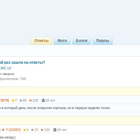
Ответы
Фото
Блоги
Перлы
ый раз зашли на ответы?
 IRC.LV
 и
закрыт
.
Просмотров: 768
73879)
7
65
228
18 лет
 в который день после открытия портала, но в первую неделю точно.
)
7 (21557)
4
23
100
18 лет
ра назад )