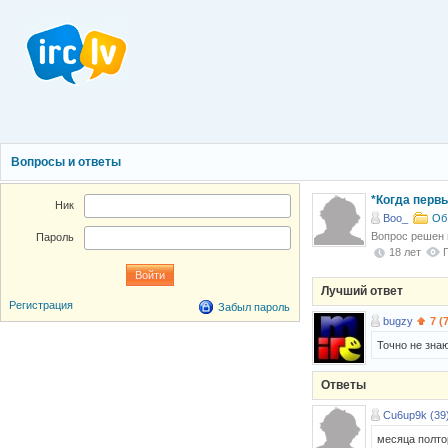
Вопросы и ответы
*Когда перв
Ник
Boo_
Об
Вопрос решен
Пароль
18 лет
Лучший ответ
Регистрация
Забыл пароль
bugzy
7 (
Точно не знаю
Ответы
Cu6up9k (39
месяца полто