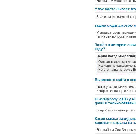
Не знаю, у меня все есть
У вас часто бывает, ч
Значит мало важный во
зашла сюда ,смотрю мо
У модераторов периодече
ты на эти вопросы и отве
Зашёл в историю своих
году?
Верно когда мы регист
Однако только мы дела
На ирце не одна мелочь
Но это наша история. Е
Вы можете зайти в св
Нет и уже как месяц или 
и через эксплоер и через
Hi everybody. galaxy a
gmail и только ответы 
попробуй сменить регион
Какой смысл закидыват
хорошая нагрузка на к
Это работа Сил Зла, сми