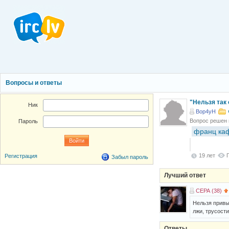
Вопросы и ответы
"Нельзя так 
Ник
Bop4yH
Вопрос решен
Пароль
франц ка
Кто - то
19 лет
Регистрация
Забыл пароль
Лучший ответ
CEPA (38)
Нельзя привы
лжи, трусости
Ответы