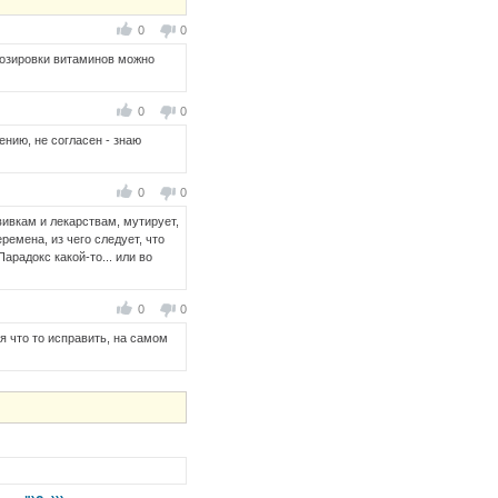
0
0
едозировки витаминов можно
0
0
ению, не согласен - знаю
0
0
вивкам и лекарствам, мутирует,
ремена, из чего следует, что
арадокс какой-то... или во
0
0
я что то исправить, на самом