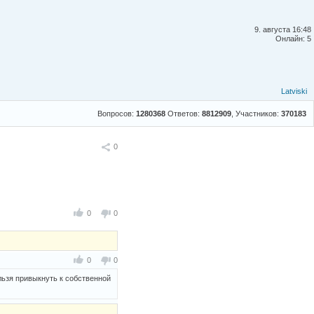
9. августа 16:48
Онлайн: 5
Latviski
Вопросов:
1280368
Ответов:
8812909
, Участников:
370183
Поделиться
0
0
0
0
0
льзя привыкнуть к собственной