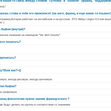
ли какая-то связь между словом "сутенёр" и "soutenir" (франц. "поддержив
stj !
ишешь слова и тебе его произносят (на англ, франц, и еще каких-то языках!
ограмма,Которая работает на английском и на русском. ЭТО Abbyy Lingvo 9.0 или выше
ю :(
 Кафки (внутри)?
альное название на немецком "Vor dem Gesetz".
ете почитать?
прочитать?
.
ку?Вам как?=))
совую, иногда рисовую, иногда гречневую.
тво Кафки?
но грефневую
ранц филологию нужно знание французского ?
оде будут делить на группы в соответствии со знаниями