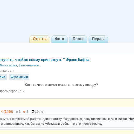
Ответы
Фото
Блоги
Перлы
отупеть, чтоб ко всему привыкнуть " Франц Кафка.
Философия, Непознанное
 и
закрыт
.
фка
Франция
 что-то может сказать по этому поводу?
Просмотров: 712
4 (1490)
3
8
19 лет
кнуть к нелюбимой работе, одиночеству, безденежью, отсутствию смысла в жизни. Не
 и равнодушию, как бы вы не убеждали себя, что это и есть жизнь.