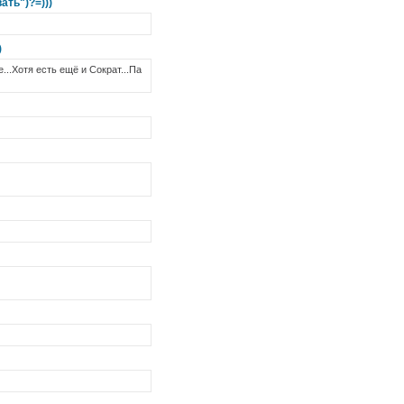
ать")?=)))
)
...Хотя есть ещё и Сократ...Па