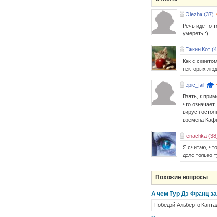
Olezha (37)
Речь идёт о 
умереть :)
Ёжкин Кот (4
Как с советом
некторых люд
epic_fail
Взять, к прим
что означает,
вирус постоян
времена Кафк
lenachka (38
Я считаю, что
деле только 
Похожие вопросы
А чем Тур Дэ Франц з
Победой Альберто Кантад