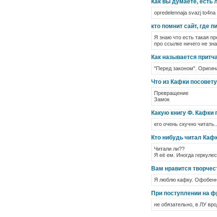
Как вы думаете, есть 
opredelennaja svazj to4na e
кто помнит сайт, где п
Я знаю что есть такая пр
про ссылке ничего не зна
Как называется притча
"Перед законом". Оригин
Что из Кафки посовету
Превращение
Замок
Какую книгу Ф. Кафки 
его очень скучно читать..
Кто нибудь читал Каф
Читали ли??
Я её ем. Иногда геркуле
Вам нравится творчес
Я люблю кафку. Офобен
При поступлении на ф
не обязательно, в ЛУ вр