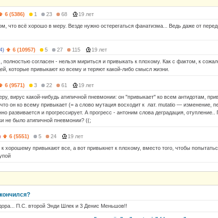
6 (5386)
1
23
68
19 лет
том, что всё хорошо в меру. Везде нужно остерегаться фанатизма... Ведь даже от пер
4)
6 (10957)
5
27
115
19 лет
, полностью согласен - нельзя мириться и привыкать к плохому. Как с фактом, к сожал
ей, которые привыкают ко всему и теряют какой-либо смысл жизни.
6 (9571)
3
22
61
19 лет
еру, вирус какой-нибудь атипичной пневмонии: он "привыкает" ко всем антидотам, при
 что он ко всему привыкает (= а слово мутация восходит к лат. mutatio — изменение, пе
но развивается и прогрессирует. А прогресс - антоним слова деградация, отупление.. П
и не было атипичной пневмонии? ((;
)
6 (5551)
5
24
19 лет
 к хорошему привыкают все, а вот привыкнет к плохому, вместо того, чтобы попытатьс
тупой
акончился?
ора... П.С. второй Энди Шлек и 3 Денис Меньшов!!