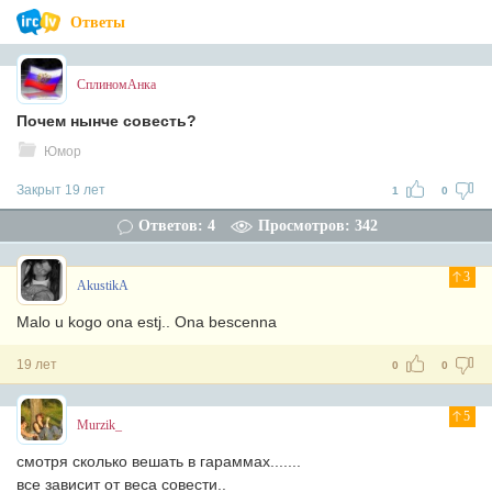
Ответы
СплиномАнка
Почем нынче совесть?
Юмор
Закрыт 19 лет
1
0
Ответов: 4
Просмотров: 342
3
AkustikA
Malo u kogo ona estj.. Ona bescenna
19 лет
0
0
5
Murzik_
смотря сколько вешать в гараммах.......
все зависит от веса совести..