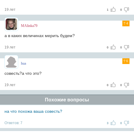
19 лет
1
0
4
MAlinka79
а в каких величинах мерить будем?
19 лет
0
0
6
hua
совесть?а что это?
19 лет
0
0
Похожие вопросы
на что похожа ваша совесть?
Ответов:
7
3
0