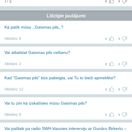
17 g
0
0
Līdzīgie jautājumi
Kā patīk mūsu ,,Gaismas pils,,?
Atbildes:
8
4
0
Vai atbalstat Gaismas pils celšanu?
Atbildes:
2
8
0
Kad "Gaismas pils" būs pabeigta, vai Tu to bieži apmeklēsi?
Atbildes:
12
3
0
Vai tu zini kā izskatīsies mūsu Gaismas pils?
Atbildes:
9
0
0
Vai pašlaik pa radio SWH klausies intererviju ar Gunāru Birkertu –