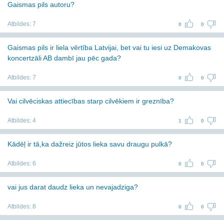
Gaismas pils autoru?
Atbildes:
7
0
0
Gaismas pils ir liela vērtība Latvijai, bet vai tu iesi uz Demakovas
koncertzāli AB dambī jau pēc gada?
Atbildes:
7
0
0
Vai cilvēciskas attiecības starp cilvēkiem ir greznība?
Atbildes:
4
1
0
Kādēļ ir tā,ka dažreiz jūtos lieka savu draugu pulkā?
Atbildes:
6
0
0
vai jus darat daudz lieka un nevajadziga?
Atbildes:
8
0
0