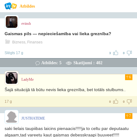
Atbildes
evinsh
Gaismas pils — nepieciešamība vai lieka greznība?
Bizness, Finanses
Slēgts 17 g
3
0
Atbildes: 5
Skatījumi : 402
6
LadyMe
Šajā situācijā tā būtu nevis lieka greznība, bet totāls stulbums..
17 g
0
0
7
JUSTHATEME
saki lielais taupiibas laicins pienaacis!!!!!ja to celtu par deputaatu
algaam,tad vareetu kaut gaismas debesskraapi buuveet!!!!!