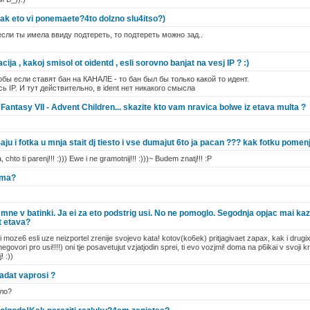
.(kak eto vi ponemaete?4to dolzno slu4itso?)
если ты имела ввиду подтереть, то подтереть можно зад..
cija , kakoj smisol ot oidentd , esli sorovno banjat na vesj IP ? :)
обы если ставят бан на КАНАЛЕ - то бан был бы только какой то идент.
сь IP. И тут действительно, в ident нет никакого смысла
l Fantasy VII - Advent Children... skazite kto vam nravica bolwe iz etava multa ?
4aju i fotka u mnja stait dj tiesto i vse dumajut 6to ja pacan ??? kak fotku pomenj
 chto ti parenj!!! :))) Ewe i ne gramotnij!!! :)))~ Budem znatj!!! :P
oma?
ne v batinki. Ja ei za eto podstrig usi. No ne pomoglo. Segodnja opjac mai kaza
ot etava?
ak ti moze6 esli uze neizportel zrenije svojevo kata! kotov(ko6ek) pritjagivaet zapax, kak i drugi
egovori pro usi!!!!) oni tje posavetujut vzjatjodin sprei, ti evo vozjmi! doma na p6ikai v svoji k
! :))
adat vaprosi ?
ело?