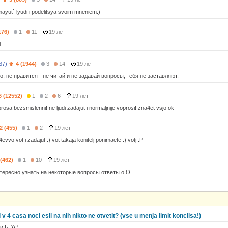
ayut` lyudi i podelitsya svoim mneniem:)
176)
1
11
19 лет
l
37)
4 (1944)
3
14
19 лет
, не нравится - не читай и не задавай вопросы, тебя не заставляют.
6 (12552)
1
2
6
19 лет
rosa bezsmislenni! ne ljudi zadajut i normaljnije voprosi! zna4et vsjo ok
2 (455)
1
2
19 лет
e4evvo vot i zadajut :) vot takaja konitelj ponimaete :) votj :P
 (462)
1
10
19 лет
тересно узнать на некоторые вопросы ответы o.O
v 4 casa noci esli na nih nikto ne otvetit? (vse u menja limit koncilsa!)
и Ь_)):)