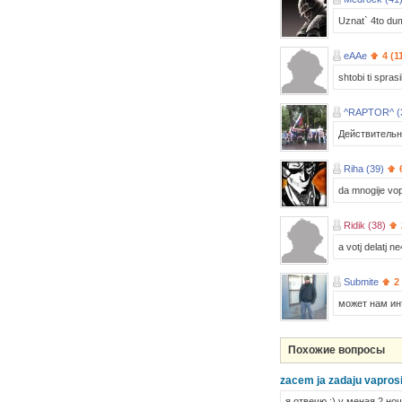
Uznat` 4to dum
eAAe
4 (1
shtobi ti sprasi
^RAPTOR^ (
Действительно
Riha (39)
da mnogije vop
Ridik (38)
a votj delatj n
Submite
2
может нам ин
Похожие вопросы
zacem ja zadaju vaprosi 
я отвечю :) у меная 2 ноч