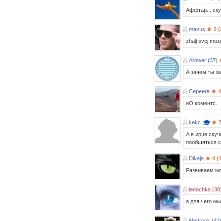
Аффтар... ску
maxus
2 (
zhalj svoj mozg
Allower (37)
А зачем ты з
Cepeera
4
нО коментс.
kekc
А в ирце скуч
пообщяться с
Dikaja
4 (
Развиваем моз
lenachka (38
а для чего м
Medrock (41