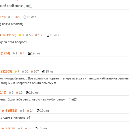
шай свой моск! :)))))))
379)
1
9
19 лет
 nelzja otdolzhitj...
6 (19160)
3
59
168
19 лет
адала этот вопрос?
 (1234)
1
4
19 лет
7 (32809)
7
66
207
19 лет
но иногда бывало.. Вот появился портал.. теперь всегда тут! не для набиваания рейтинг
 людьми и набраться опыта самому !!
1145)
6
16
19 лет
ги.. Если тебе это слово о чем-либо говорит =)))))))
)
6 (5551)
5
24
19 лет
ы сидим в интернете?
)
3 (809)
3
14
19 лет