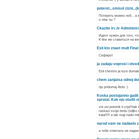
poteret...smisol zizni..
Потереть можно лоб... а 
о чём ты ?
Ckazite irc.lv Administra
Идент нужен для того, чт
K-line же ставиться на ве
Esli kto znaet mult Fina
Сефирот
ja zadaju voprosi i otve
Esli chestno ja toze dumala,
chem zanjatsa odnoj d
nju pridumaj 4toto :)
Koska postojanno gadit m
spratal. Kak ejo otu4it 
vot usi potstrik ti zrja!!!t
raskazi svoju bedu (toljko n
kata!!!!! a tak nogi nado mitj
narod vam ne nadaelo z
а тебе отвечать не надо