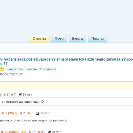
Ответы
Фото
Блоги
Перлы
 vi vapshe zadajotje eti vaprosi?? smisol etava toka lizbi 4emto zanjatsa ??nip
ju ??
Знакомства, Любовь, Отношения
Просмотров: 246
)
2
7
19 лет
те пистолет дальше леди ! :Х
)
5 (3979)
2
5
19 лет
щения, кто-то просто для поднятия рейтинга.
6 (19860)
3
25
88
19 лет