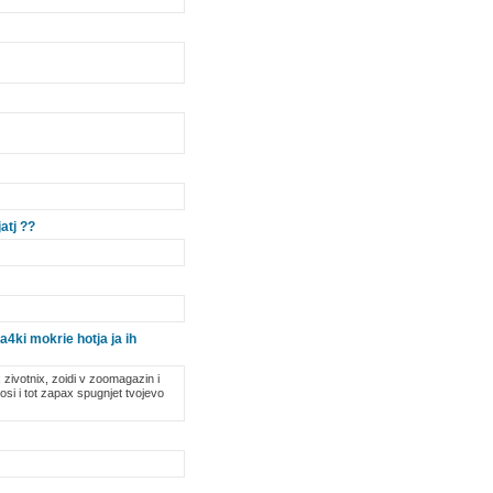
atj ??
4ki mokrie hotja ja ih
x zivotnix, zoidi v zoomagazin i
rosi i tot zapax spugnjet tvojevo