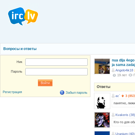
Вопросы и ответы
nua dlja 4ego
Ник
ja sama zada
Angelo4ik18
Пароль
19 лет
Ответы
Регистрация
Забыл пароль
ac`
3 (853
панятно, лижи
Kvakeris (38
Кто-то для об
Uranium (40)