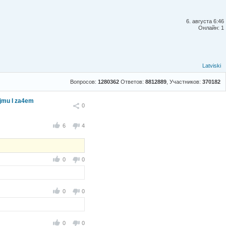
6. августа 6:46
Онлайн: 1
Latviski
Вопросов:
1280362
Ответов:
8812889
, Участников:
370182
ojmu I za4em
Поделиться
0
6
4
0
0
0
0
0
0