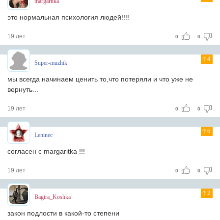
margaritka
это нормальная психология людей!!!!
19 лет
0
0
4
Super-muzhik
мы всегда начинаем ценить то,что потеряли и что уже не
вернуть...
19 лет
0
0
6
Leninec
согласен с margaritka !!!
19 лет
0
0
2
Bagira_Koshka
закон подлости в какой-то степени