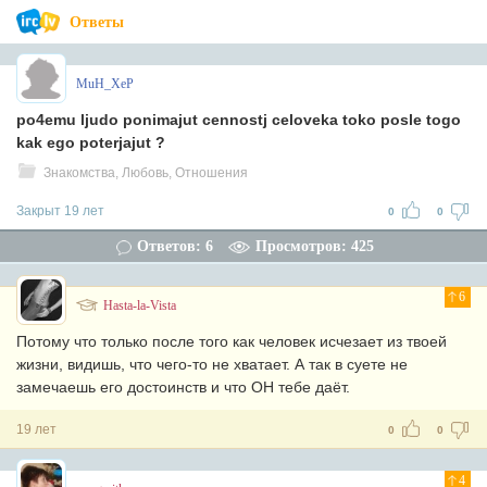
Ответы
MuH_XeP
po4emu ljudo ponimajut cennostj celoveka toko posle togo
kak ego poterjajut ?
Знакомства, Любовь, Отношения
Закрыт 19 лет
0
0
Ответов: 6
Просмотров: 425
6
Hasta-la-Vista
Потому что только после того как человек исчезает из твоей
жизни, видишь, что чего-то не хватает. А так в суете не
замечаешь его достоинств и что ОН тебе даёт.
19 лет
0
0
4