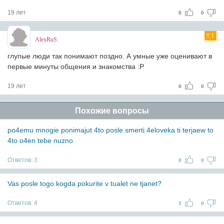
19 лет
0
0
1
AlexRuS
глупые люди так понимают поздно. А умные уже оценивают в
первые минуты общения и знакомства :P
19 лет
0
0
Похожие вопросы
po4emu mnogie ponimajut 4to posle smerti 4eloveka ti terjaew to
4to o4en tebe nuzno
Ответов:
3
0
0
Vas posle togo kogda pokurite v tualet ne tjanet?
Ответов:
4
3
0