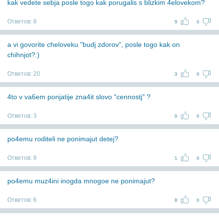
kak vedete sebja posle togo kak porugalis s blizkim 4elovekom?
Ответов:
8
9
0
a vi govorite cheloveku "budj zdorov", posle togo kak on
chihnjot?:)
Ответов:
20
3
0
4to v va6em ponjatije zna4it slovo "cennostj" ?
Ответов:
3
0
0
po4emu roditeli ne ponimajut detej?
Ответов:
9
1
0
po4emu muz4ini inogda mnogoe ne ponimajut?
Ответов:
6
8
0