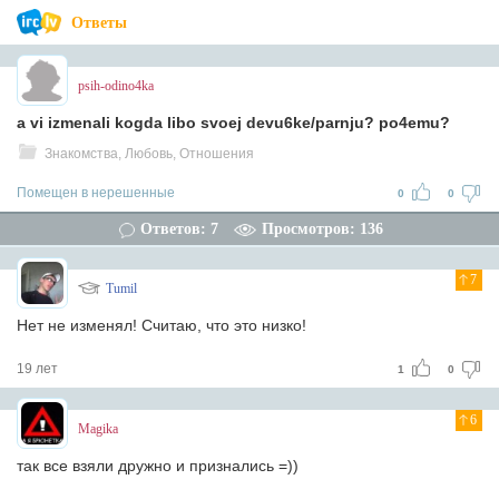
Ответы
psih-odino4ka
a vi izmenali kogda libo svoej devu6ke/parnju? po4emu?
Знакомства, Любовь, Отношения
Помещен в нерешенные
0
0
Ответов: 7
Просмотров: 136
7
Tumil
Нет не изменял! Считаю, что это низко!
19 лет
1
0
6
Magika
так все взяли дружно и признались =))