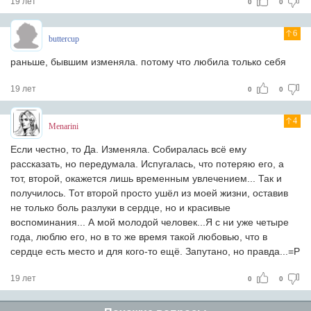
19 лет
0
0
6
buttercup
раньше, бывшим изменяла. потому что любила только себя
19 лет
0
0
4
Menarini
Если честно, то Да. Изменяла. Собиралась всё ему
рассказать, но передумала. Испугалась, что потеряю его, а
тот, второй, окажется лишь временным увлечением... Так и
получилось. Тот второй просто ушёл из моей жизни, оставив
не только боль разлуки в сердце, но и красивые
воспоминания... А мой молодой человек...Я с ни уже четыре
года, люблю его, но в то же время такой любовью, что в
сердце есть место и для кого-то ещё. Запутано, но правда...=Р
19 лет
0
0