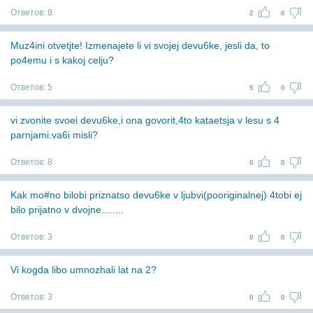
Ответов:
8
2
0
Muz4ini otvetjte! Izmenajete li vi svojej devu6ke, jesli da, to
po4emu i s kakoj celju?
Ответов:
5
5
0
vi zvonite svoei devu6ke,i ona govorit,4to kataetsja v lesu s 4
parnjami.va6i misli?
Ответов:
8
0
0
Kak mo#no bilobi priznatso devu6ke v ljubvi(pooriginalnej) 4tobi ej
bilo prijatno v dvojne........
Ответов:
3
0
0
Vi kogda libo umnozhali lat na 2?
Ответов:
3
0
0