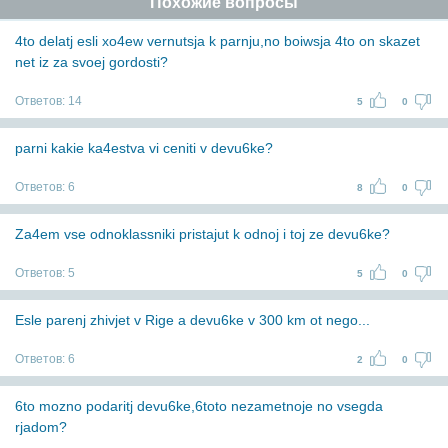
Похожие вопросы
4to delatj esli xo4ew vernutsja k parnju,no boiwsja 4to on skazet
net iz za svoej gordosti?
Ответов:
14
5
0
parni kakie ka4estva vi ceniti v devu6ke?
Ответов:
6
8
0
Za4em vse odnoklassniki pristajut k odnoj i toj ze devu6ke?
Ответов:
5
5
0
Esle parenj zhivjet v Rige a devu6ke v 300 km ot nego...
Ответов:
6
2
0
6to mozno podaritj devu6ke,6toto nezametnoje no vsegda
rjadom?