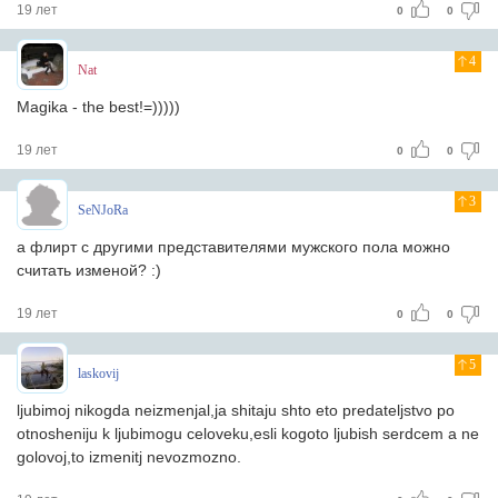
19 лет
0
0
4
Nat
Magika - the best!=)))))
19 лет
0
0
3
SeNJoRa
а флирт с другими представителями мужского пола можно
считать изменой? :)
19 лет
0
0
5
laskovij
ljubimoj nikogda neizmenjal,ja shitaju shto eto predateljstvo po
otnosheniju k ljubimogu celoveku,esli kogoto ljubish serdcem a ne
golovoj,to izmenitj nevozmozno.