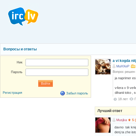
Вопросы и ответы
a vi kogda ni
Ник
MuHXeP
Вопрос решен
Пароль
ja naprimer esl
v4era v 9 ve4er
dihanii toko ,
Регистрация
Забыл пароль
18 лет
Лучший ответ
Musjka
5 
davno tak knigi
denj ta zhe isto