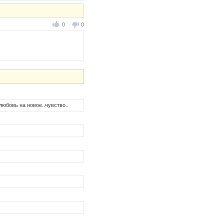
0
0
любовь на новое..чувство..