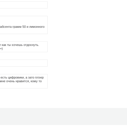
 абсента грамм 50 и лимонного
ит как ты хочешь отдохнуть.
=)
 есть цифровики, а зато плэер
. мне очень нравится, кому то