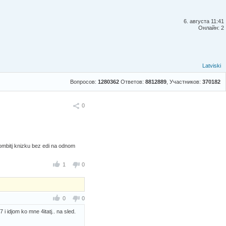
6. августа 11:41
Онлайн: 2
Latviski
Вопросов:
1280362
Ответов:
8812889
, Участников:
370182
Поделиться
0
t bombitj knizku bez edi na odnom
1
0
0
0
i idjom ko mne 4itatj.. na sled.