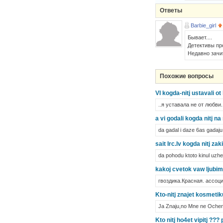
Ответы
Barbie_girl
Бывает....
Детективы пр
Недавно зачит
Похожие вопросы
VI kogda-nitj ustavali ot 
..я уставала не от любви
a vi godali kogda nitj na
da gadal i daze 6as gadaju!
sait Irc.lv kogda nitj zak
da pohodu ktoto kinul uzhe
kakoj cvetok vaw ljubimi
гвоздика.Красная. ассоц
Kto-nitj znajet kosmet
Ja Znaju,no Mne ne Ochenj
Kto nitj ho4et vipitj ???