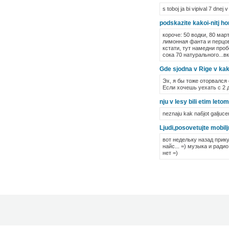
s toboj ja bi vipival 7 dnej v
podskazite kakoi-nitj hor
короче: 50 водки, 80 ма
лимонная фанта и перцов
кстати, тут намедни про
сока 70 натурального...в
Gde sjodna v Rige v kak
Эх, я бы тоже оторвался 
Если хочешь уехать с 2 д
nju v lesy bili etim leto
neznaju kak na6jot galjuceno
Ljudi,posovetujte mobiljn
вот недельку назад прику
найс... =) музыка и радио
нет =)