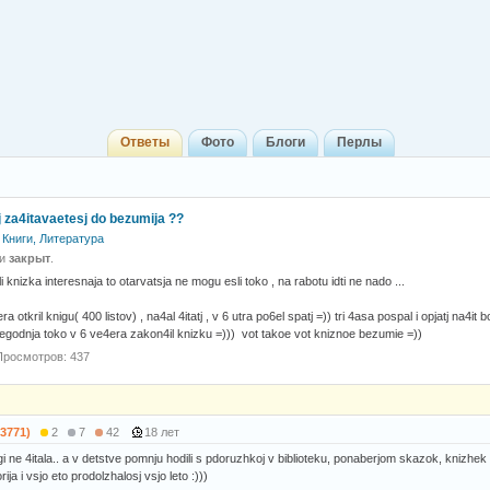
Ответы
Фото
Блоги
Перлы
tj za4itavaetesj do bezumija ??
Книги, Литература
 и
закрыт
.
i knizka interesnaja to otarvatsja ne mogu esli toko , na rabotu idti ne nado ...
a otkril knigu( 400 listov) , na4al 4itatj , v 6 utra po6el spatj =)) tri 4asa pospal i opjatj na4i
 segodnja toko v 6 ve4era zakon4il knizku =))) vot takoe vot kniznoe bezumie =))
Просмотров: 437
(3771)
2
7
42
18 лет
 ne 4itala.. a v detstve pomnju hodili s pdoruzhkoj v biblioteku, ponaberjom skazok, knizhek 7 
rija i vsjo eto prodolzhalosj vsjo leto :)))