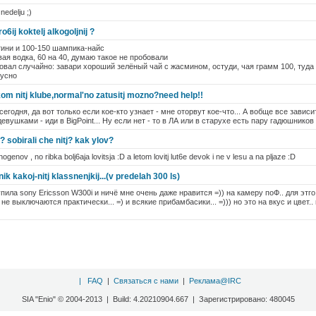
 nedelju ;)
o6ij koktelj alkogoljnij ?
ртини и 100-150 шампика-найс
ая водка, 60 на 40, думаю такое не пробовали
бовал случайно: завари хороший зелёный чай с жасмином, остуди, чая грамм 100, туда
кусно
om nitj klube,normal'no zatusitj mozno?need help!!
сегодня, да вот только если кое-кто узнает - мне оторвут кое-что... А вобще все завис
евушками - иди в BigPoint... Ну если нет - то в ЛА или в старухе есть пару гадюшников 
m? sobirali che nitj? kak ylov?
genov , no ribka bolj6aja lovitsja :D a letom lovitj lut6e devok i ne v lesu a na pljaze :D
ik kakoj-nitj klassnenjkij...(v predelah 300 ls)
пила sony Ericsson W300i и ничё мне очень даже нравится =)) на камеру поФ.. для этго
 не выключаются практически... =) и всякие прибамбасики... =))) но это на вкус и цвет.
|
FAQ
|
Связаться с нами
|
Реклама@IRC
SIA "Enio" © 2004-2013 | Build: 4.20210904.667 | Зарегистрировано: 480045