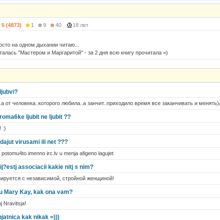
5 (4873)
1
9
40
18 лет
осто на одном дыхании читаю...
алась "Мастером и Маргаритой" - за 2 дня всю книгу прочитала =)
ljubvi?
..а от человека..которого любила..а занчит..приходило время все заканчивать и менять)
 roma6ke ljubit ne ljubit ??
 :)
idajut virusami ili net ???
 potomu4to imenno irc.lv u menja afigeno lagujet
j?estj associacii kakie nitj s nim?
иируется с независимой, стройной женщиной!
iku Mary Kay, kak ona vam?
 Nravitsja!
 pjatnica kak nikak =)))