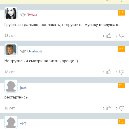
7
Туська
Грузиться дальше, поплакать, погрустить, музыку послушать...
18 лет
1
0
6
Overboost
Не грузись и смотри на жизнь проще ;)
18 лет
0
0
6
juser
рестартнись
18 лет
0
0
5
vlaT