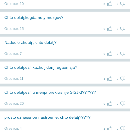
Ответов:
10
5
0
Chto delatj,kogda nety mozgov?
Ответов:
15
0
0
Nadoelo zhdatj , chto delatj?
Ответов:
7
0
0
Chto delatj,esli kazhdij denj rugaemsja?
Ответов:
11
1
0
Chto delatj,esli u menja prekrasnije SISJKI??????
Ответов:
20
0
0
prosto uzhassnoe nastroenie, chto delatj?????
Ответов:
4
1
0