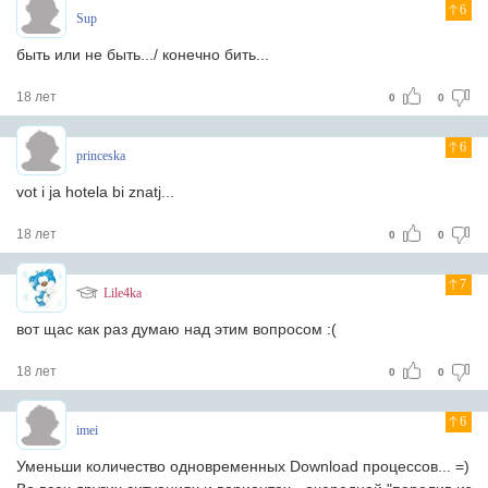
6
Sup
быть или не быть.../ конечно бить...
18 лет
0
0
6
princeska
vot i ja hotela bi znatj...
18 лет
0
0
7
Lile4ka
вот щас как раз думаю над этим вопросом :(
18 лет
0
0
6
imei
Уменьши количество одновременных Download процессов... =)