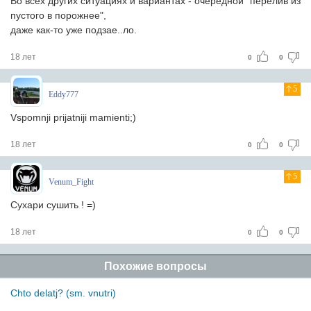
Во всех других ситуациях и вариантах - очередной "перелив из
пустого в порожнее",
даже как-то уже подзае..ло.
18 лет
0
0
5
Eddy777
Vspomnji prijatniji mamienti;)
18 лет
0
0
5
Venum_Fight
Сухари сушить ! =)
18 лет
0
0
Похожие вопросы
Chto delatj? (sm. vnutri)