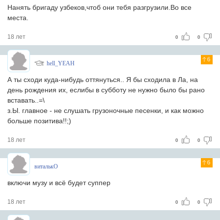
Нанять бригаду узбеков,чтоб они тебя разгрузили.Во все
места.
18 лет
0
0
6
hell_YEAH
А ты сходи куда-нибудь оттянуться.. Я бы сходила в Ла, на
день рождения их, еслибы в субботу не нужно было бы рано
вставать..=\
з.Ы. главное - не слушать грузоночные песенки, и как можно
больше позитива!!;)
18 лет
0
0
6
виталькО
включи музу и всё будет суппер
18 лет
0
0