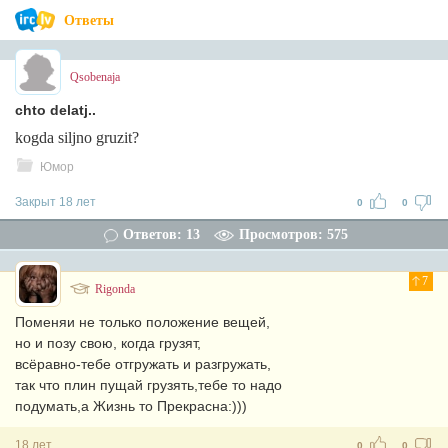
Ответы
Qsobenaja
chto delatj..
kogda siljno gruzit?
Юмор
Закрыт 18 лет
0
0
Ответов: 13
Просмотров: 575
7
Rigonda
Поменяи не только положение вещей,
но и позу свою, когда грузят,
всёравно-тебе отгружать и разгружать,
так что плин пущай грузять,тебе то надо
подумать,а Жизнь то Прекрасна:)))
18 лет
0
0