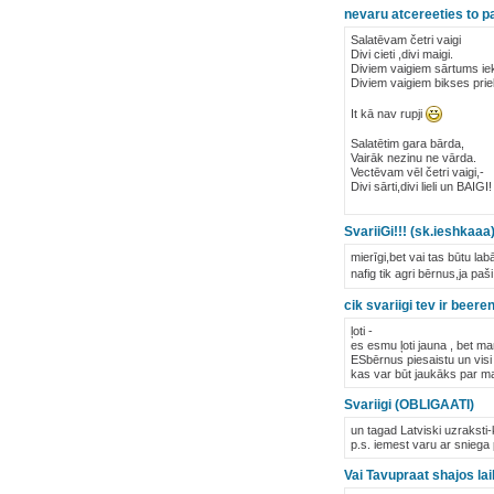
nevaru atcereeties to pan
Salatēvam četri vaigi
Divi cieti ,divi maigi.
Diviem vaigiem sārtums ie
Diviem vaigiem bikses prie
It kā nav rupji
Salatētim gara bārda,
Vairāk nezinu ne vārda.
Vectēvam vēl četri vaigi,-
Divi sārti,divi lieli un BAIGI!
SvariiGi!!! (sk.ieshkaaa
mierīgi,bet vai tas būtu labā
nafig tik agri bērnus,ja paš
cik svariigi tev ir beere
ļoti -
es esmu ļoti jauna , bet man
ESbērnus piesaistu un visi 
kas var būt jaukāks par ma
Svariigi (OBLIGAATI)
un tagad Latviski uzraksti-k
p.s. iemest varu ar sniega 
Vai Tavupraat shajos lai