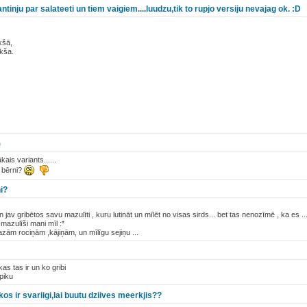
tinju par salateeti un tiem vaigiem....luudzu,tik to rupjo versiju nevajag ok. :D
kšā,
kša.
)
kais variants......
i bērni?
ni?
 jav gribētos savu mazulīti , kuru lutināt un mīlēt no visas sirds... bet tas nenozīmē , ka es ...
mazulīši mani mīl :*
zām rociņām ,kājiņām, un mīlīgu sejiņu ...
as tas ir un ko gribi
piku
kos ir svariigi,lai buutu dziives meerkjis??