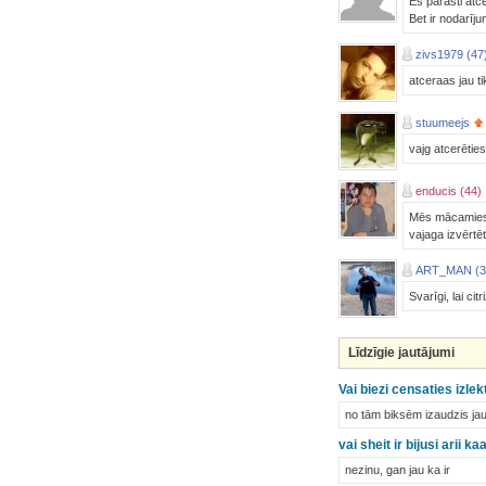
Es parasti atce
Bet ir nodarīju
zivs1979 (47
atceraas jau ti
stuumeejs
vajg atcerēties
enducis (44)
Mēs mācamies g
vajaga izvērtēt
ART_MAN (3
Svarīgi, lai cit
Līdzīgie jautājumi
Vai biezi censaties izle
no tām biksēm izaudzis jau
vai sheit ir bijusi arii k
nezinu, gan jau ka ir