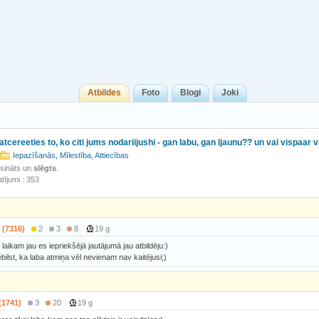
Atbildes
Foto
Blogi
Joki
r atcereeties to, ko citi jums nodariijushi - gan labu, gan ljaunu?? un vai vispaar 
Iepazīšanās, Mīlestība, Attiecības
isināts un
slēgts
.
tījumi : 353
 (7316)
2
3
8
19 g
o laikam jau es iepriekšējā jautājumā jau atbildēju:)
bilst, ka laba atmiņa vēl nevienam nav kaitējusi;)
(1741)
3
20
19 g