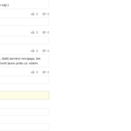
i sāp:)
0
0
0
0
0
0
 tādēļ aizmirst nevajaga, bet
turēt ļaunu prātu uz viņiem.
0
0