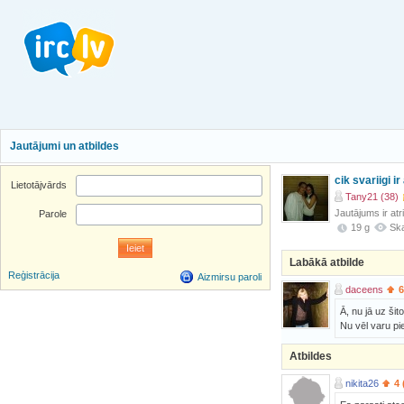
Jautājumi un atbildes
cik svariigi i
Lietotājvārds
Tany21 (38)
Jautājums ir atr
Parole
19 g
Ska
Labākā atbilde
Reģistrācija
Aizmirsu paroli
daceens
6
Ā, nu jā uz šit
Nu vēl varu pie
Atbildes
nikita26
4 