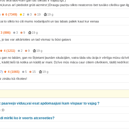
ros tikai labo-kam gan tas sliktais ir vajadzīgs:)
mi,kurus arī piedodot grūti aizmirst:)Draugu paziņu slikto neatceros-bet tuvāko cilvēku-gan ilg
)
6 (7349)
2
3
19
19 g
kai to slikto ko citi mums nodariijushi un tas labais paliek kaut kur eenaa
3 (886)
3
9
19 g
, jo tas var atkārtoties un tad vismaz tu būsi gatavs
4 (1211)
2
9
19 g
an no labām, gan no šķietami ļaunām situācijām, vatra tāda situ ācija ir vērtīga mūsu dzīvē,
, kādēļ tieši tā notika un kādēļ ar mani. Dzīve mūs māca caur citiem cilvēkiem, tādēļ nedrīkst 
7)
4 (1065)
5
15
19 g
riz zinātu kā rīkoties!
kt paareejo viduu,vai esat apdomaajusi kam vispaar to vajag ?
 :D
aadi mirlki ko ir veerts atcereeties?