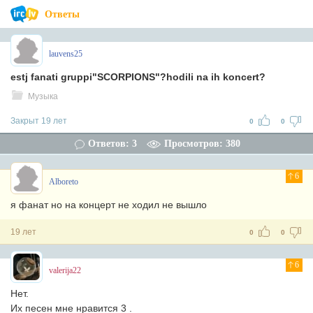
Ответы
lauvens25
estj fanati gruppi"SCORPIONS"?hodili na ih koncert?
Музыка
Закрыт 19 лет
0
0
Ответов: 3
Просмотров: 380
6
Alboreto
я фанат но на концерт не ходил не вышло
19 лет
0
0
6
valerija22
Нет.
Их песен мне нравится 3 .