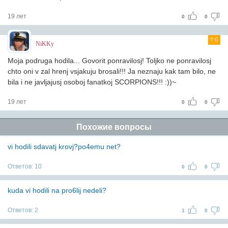
19 лет
0
0
6
NiKKy
Moja podruga hodila... Govorit ponravilosj! Toljko ne ponravilosj
chto oni v zal hrenj vsjakuju brosali!!! Ja neznaju kak tam bilo, ne
bila i ne javljajusj osoboj fanatkoj SCORPIONS!!! :))~
19 лет
0
0
Похожие вопросы
vi hodili sdavatj krovj?po4emu net?
Ответов:
10
0
0
kuda vi hodili na pro6lij nedeli?
Ответов:
2
1
0