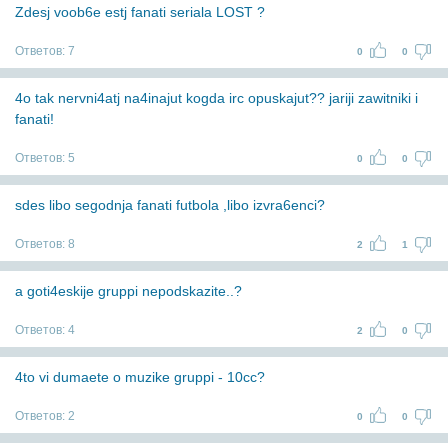
Zdesj voob6e estj fanati seriala LOST ?
Ответов:
7
0
0
4o tak nervni4atj na4inajut kogda irc opuskajut?? jariji zawitniki i
fanati!
Ответов:
5
0
0
sdes libo segodnja fanati futbola ,libo izvra6enci?
Ответов:
8
2
1
a goti4eskije gruppi nepodskazite..?
Ответов:
4
2
0
4to vi dumaete o muzike gruppi - 10cc?
Ответов:
2
0
0