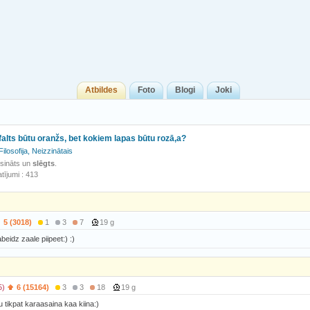
Atbildes
Foto
Blogi
Joki
sfalts būtu oranžs, bet kokiem lapas būtu rozā,a?
Filosofija, Neizzinātais
isināts un
slēgts
.
tījumi : 413
5 (3018)
1
3
7
19 g
beidz zaale piipeet:) :)
5)
6 (15164)
3
3
18
19 g
tu tikpat karaasaina kaa kiina:)