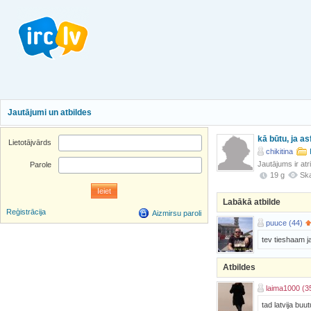
Jautājumi un atbildes
kā būtu, ja a
Lietotājvārds
chikitina
Jautājums ir atr
Parole
19 g
Ska
Labākā atbilde
Reģistrācija
Aizmirsu paroli
puuce (44)
tev tieshaam ja
Atbildes
laima1000 (3
tad latvija buu