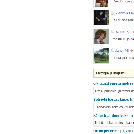
Daudzi nojūgto
Skaidrais (43
Buutu sassodii
Raucis (50)
tad buutu jauta
alans (46)
domaaju ka es b
Līdzīgie jautājumi
cik tagad varētu maksāt
lvm.lv pameklē, ja tomēr nev
Sētnieki baras: lapas kr
Tad viņiem sāksies vēl lie
kā tur ir ar tiem kokiem 
Nebūs nekas traks, tikai n
Un kā jūs domājat, va