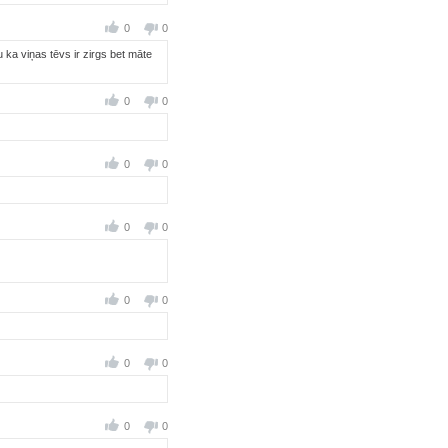
0
0
u ka viņas tēvs ir zirgs bet māte
0
0
0
0
0
0
0
0
0
0
0
0