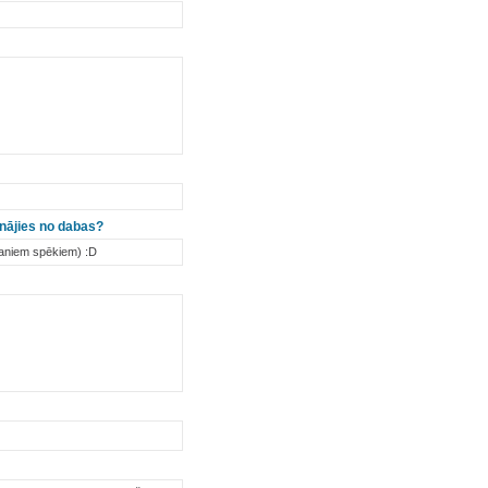
inājies no dabas?
maniem spēkiem) :D