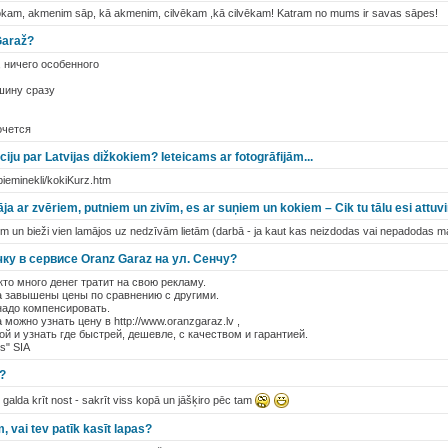
okam, akmenim sāp, kā akmenim, cilvēkam ,kā cilvēkam! Katram no mums ir savas sāpes!
Garaž?
, ничего особенного
шину сразу
очется
iju par Latvijas dižkokiem? Ieteicams ar fotogrāfijām...
pieminekli/kokiKurz.htm
ja ar zvēriem, putniem un zivīm, es ar suņiem un kokiem – Cik tu tālu esi attuv
un bieži vien lamājos uz nedzīvām lietām (darbā - ja kaut kas neizdodas vai nepadodas 
чку в сервисе Oranz Garaz на ул. Сенчу?
кто много денег тратит на свою рекламу.
да завышены цены по сравнению с другими.
надо компенсировать.
можно узнать цену в http://www.oranzgaraz.lv ,
ой и узнать где быстрей, дешевле, с качеством и гарантией.
s" SIA
s?
galda krīt nost - sakrīt viss kopā un jāšķiro pēc tam
, vai tev patīk kasīt lapas?