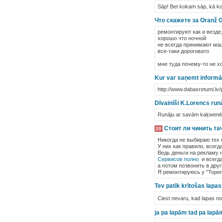
Sāp! Bet kokam sāp, kā k
Что скажете за Oranž 
ремонтируют как и везде
хорошо что ночной
не всегда принимают ма
все-таки дороговато
мне туда почему-то не х
Kur var saņemt informāc
http://www.dabasretumi.lv/
Dīvainīši K.Lorencs runā
Runāju ar savām kaķwenēm 
Стоит ли чинить та
20
Никогда не выбираю тех 
У них как правило, всег
Ведь деньги на рекламу 
Сервисов полно
и всегда 
а потом позвонить в друг
Я ремонтируюсь у "Toper
Tev patīk krītošas lapa
Ciest nevaru, kad lapas no 
ja pa lapām tad pa lapām