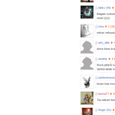
bleks (46)
Baigais sviests
seta!:))))))
Ivka
1 (15
nekas nebuutu 
afro_diite
dzive klutu kr
deathly
4 
Rozā pleķīši u
Varbūt labāk ko
parlamentus
buutu kaa roza
lasma77
6
Tas laikam butu
Regis (61)