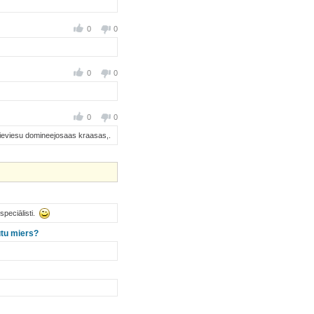
0
0
0
0
0
0
s sieviesu domineejosaas kraasas,.
 speciālisti.
ūtu miers?