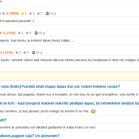
s.
)
5 (3899)
1
2
7
19 g
ti kraasaina pasaule! :)
4 (2199)
3
8
19 g
ajums, kaa buutu, ja kokiem lapas buutu zaljas.....
4 (1416)
2
3
19 g
uutu sieviete viiriesi tadi nebuutu diezvai viiriets pierastu ka visapkaart ir tikai siis maiga
 osis (koks)?varbūt zināt majas lapas kur var redzet kokiem cenas?
ari atrast, tad pajautā, viņiem kur ir kontakti, un viņi visu īsi un gari izskaidros, viņu tomēr ir
īt un krīt – kad tavuprāt kokiem nokritīs pēdējās lapas, lai sētniekiem beidzot b
lāks nemiers, jo būs jāmauc prom sniegs no ietvēm 6 no rīta.
utt?
osmērē ar potvasku vai sliktākā gadījumā ar kādu krāsu un viss.
i kokiem,augiem sāp? Un akmenim?