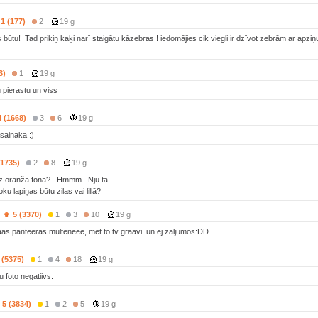
1 (177)
2
19 g
 būtu! Tad prikiņ kaķi narī staigātu kāzebras ! iedomājies cik viegli ir dzīvot zebrām ar apziņ
3)
1
19 g
pierastu un viss
4 (1668)
3
6
19 g
asainaka :)
(1735)
2
8
19 g
z oranža fona?...Hmmm...Nju tā...
ku lapiņas būtu zilas vai lillā?
s
5 (3370)
1
3
10
19 g
as panteeras multeneee, met to tv graavi un ej zaljumos:DD
 (5375)
1
4
18
19 g
 foto negatiivs.
5 (3834)
1
2
5
19 g