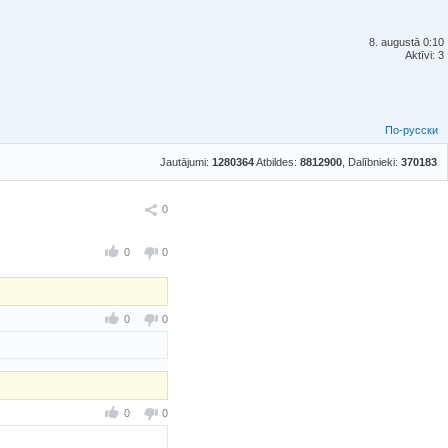
8. augustā 0:10
Aktīvi: 3
По-русски
Jautājumi:
1280364
Atbildes:
8812900
, Dalībnieki:
370183
Ieteikt
0
0
0
0
0
0
0