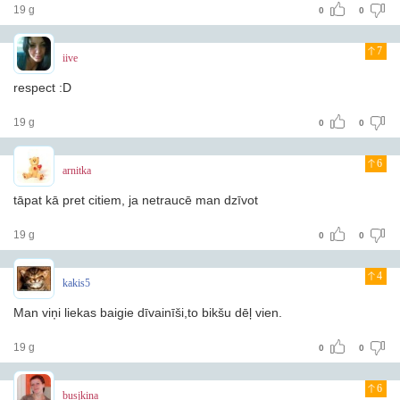
19 g
0
0
7
iive
respect :D
19 g
0
0
6
arnitka
tāpat kā pret citiem, ja netraucē man dzīvot
19 g
0
0
4
kakis5
Man viņi liekas baigie dīvainīši,to bikšu dēļ vien.
19 g
0
0
6
busjkina