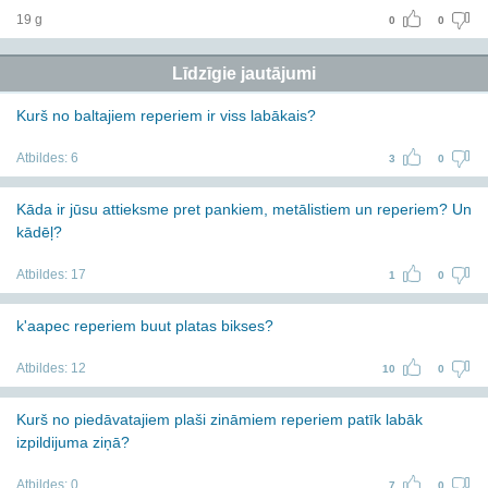
19 g
0
0
Līdzīgie jautājumi
Kurš no baltajiem reperiem ir viss labākais?
Atbildes:
6
3
0
Kāda ir jūsu attieksme pret pankiem, metālistiem un reperiem? Un
kādēļ?
Atbildes:
17
1
0
k'aapec reperiem buut platas bikses?
Atbildes:
12
10
0
Kurš no piedāvatajiem plaši zināmiem reperiem patīk labāk
izpildijuma ziņā?
Atbildes:
0
7
0