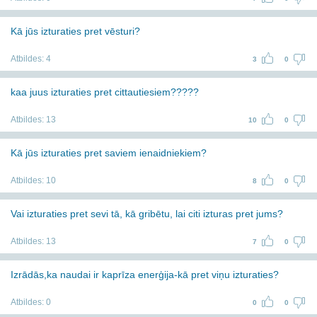
Kā jūs izturaties pret vēsturi?
Atbildes:
4
3
0
kaa juus izturaties pret cittautiesiem?????
Atbildes:
13
10
0
Kā jūs izturaties pret saviem ienaidniekiem?
Atbildes:
10
8
0
Vai izturaties pret sevi tā, kā gribētu, lai citi izturas pret jums?
Atbildes:
13
7
0
Izrādās,ka naudai ir kaprīza enerģija-kā pret viņu izturaties?
Atbildes:
0
0
0