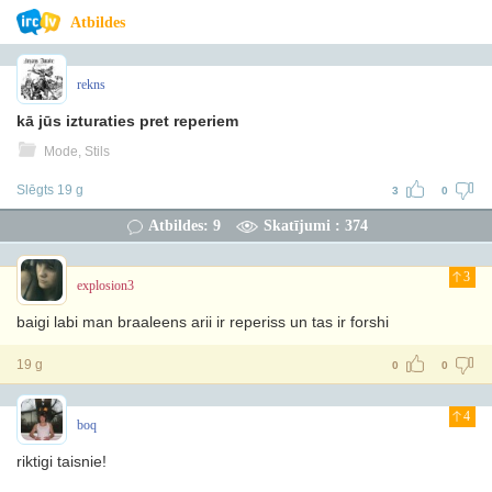
Atbildes
rekns
kā jūs izturaties pret reperiem
Mode, Stils
Slēgts 19 g
3
0
Atbildes: 9
Skatījumi : 374
3
explosion3
baigi labi man braaleens arii ir reperiss un tas ir forshi
19 g
0
0
4
boq
riktigi taisnie!