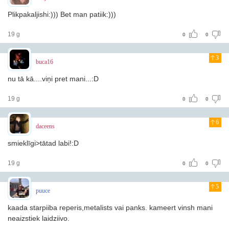
Plikpakaljishi:))) Bet man patiik:)))
19 g
0
0
3
buca16
nu tā kā....viņi pret mani...:D
19 g
0
0
6
daceens
smieklīgi>tātad labi!:D
19 g
0
0
5
puuce
kaada starpiiba reperis,metalists vai panks. kameert vinsh mani
neaizstiek laidziivo.