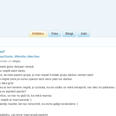
Atbildes
Foto
Blogi
Joki
ies?
pazīšanās, Mīlestība, Attiecības
isināts un
slēgts
.
atee jjutos deizgan vientuļi
s negrib taisīt darbu
tos, lai mani paņem grupā, jo man nepatī kvislaik grupu darbus vienam taisīt
 negrib ņemt,un esmu spiests tasīt viens pats tos darbus
ittkā grūti
ka ar tevi neviens negrib, jo uzskata, ka esi stulbs un nekā nesaproti, nav diez ko patīkama :
a es iepriekš pievīlu?
nšos, un nav nu gluži tā, ka nekā neprotu
i negrib ar mani parunāt :(
tnējs mazliet, bet tas nenozīmē, ka esmu galīgi norakstāms :(
palūdzu, vai nevar mani grupā paņemt