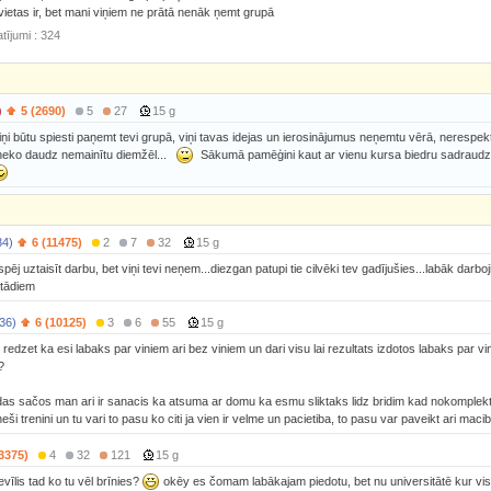
vietas ir, bet mani viņiem ne prātā nenāk ņemt grupā
tījumi : 324
)
5 (2690)
5
27
15 g
viņi būtu spiesti paņemt tevi grupā, viņi tavas idejas un ierosinājumus neņemtu vērā, nerespekt
neko daudz nemainītu diemžēl...
Sākumā pamēģini kaut ar vienu kursa biedru sadraudz
34)
6 (11475)
2
7
32
15 g
pēj uztaisīt darbu, bet viņi tevi neņem...diezgan patupi tie cilvēki tev gadījušies...labāk dar
tādiem
36)
6 (10125)
3
6
55
15 g
 redzet ka esi labaks par viniem ari bez viniem un dari visu lai rezultats izdotos labaks par vi
?
as sačos man ari ir sanacis ka atsuma ar domu ka esmu sliktaks lidz bridim kad nokomplek
eši trenini un tu vari to pasu ko citi ja vien ir velme un pacietiba, to pasu var paveikt ari macib
3375)
4
32
121
15 g
ievīlis tad ko tu vēl brīnies?
okēy es čomam labākajam piedotu, bet nu universitātē kur vi