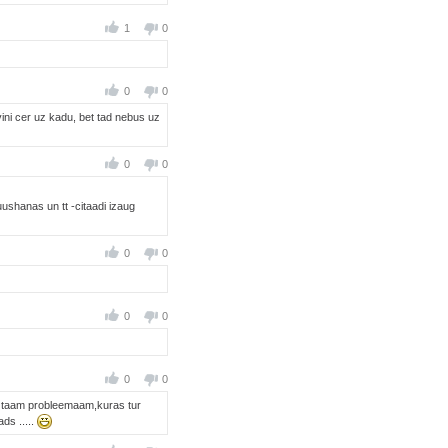
1
0
0
0
 vini cer uz kadu, bet tad nebus uz
0
0
uushanas un tt -citaadi izaug
0
0
0
0
0
0
u no taam probleemaam,kuras tur
ds .....