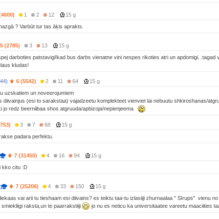
(4600)
1
2
12
15 g
azgā ? Varbūt tur tas āķis aprakts.
5 (2785)
3
13
15 g
 spej darboties patstavigi!kad bus darbs vienatne vini nespes rikoties atri un apdomigi...tagad
elaus kludas!
44)
6 (5542)
2
11
64
15 g
inju uzskatiem un noveerojumiem
os diivainjus (esi to sarakstaa) vajadzeetu komplekteet vienviet lai nebuutu shkiroshanas/atgr
aki jo redz beerniibaa shos atgruuda/apbizoja/nepienjeema
8753)
3
7
68
15 g
prakse padara perfektu.
7 (31450)
4
16
94
15 g
 kko citu :D
7 (25206)
4
33
150
15 g
 liekaas vai arii tu tieshaam esi diivains? es teiktu taa-tu izlasiiji zhurnaalaa " Sīrups" vien
 smiekliigi raksta,un te paarrakstiiji
jo nu es neticu ka universitaatee vareetu maaciities taa