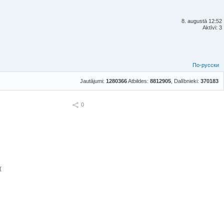
8. augustā 12:52
Aktīvi: 3
По-русски
Jautājumi:
1280366
Atbildes:
8812905
, Dalībnieki:
370183
Ieteikt
0
(