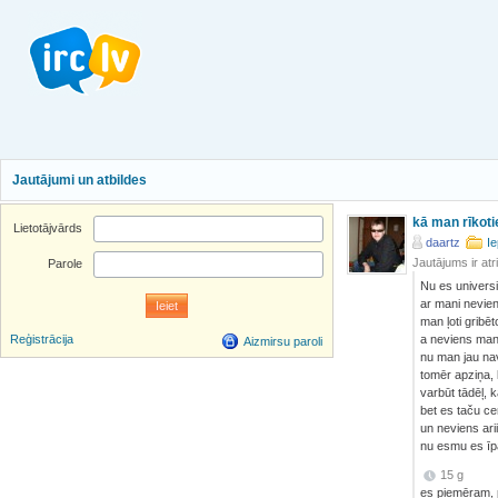
Jautājumi un atbildes
kā man rīkot
Lietotājvārds
daartz
Ie
Jautājums ir atr
Parole
Nu es universit
ar mani nevien
man ļoti gribē
a neviens mani
Reģistrācija
Aizmirsu paroli
nu man jau nav 
tomēr apziņa, 
varbūt tādēļ, k
bet es taču ce
un neviens ari
nu esmu es īpa
15 g
es piemēram, 