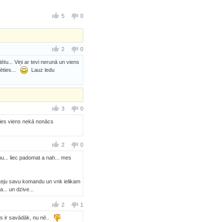
5
0
2
0
ētu... Viņi ar tevi nerunā un viens
ēties...
Lauz ledu
3
0
bojies viens nekā nonācs
2
0
nu... liec padomat a nah... mes
teju savu komandu un vnk ielikam
a... un dzive...
2
1
ss ir savādāk, nu nē..