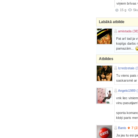
viņiem brīvas 
15 g
Ska
Labākā atbilde
amistada (38
Pat arī tad ja 
kopīgs darbs 
pamazām...
Atbildes
Izredzetais (
Tu viens pats s
saskarsmē ar 
Angelo1989 (
vnk liec viniem
vinu pasutijam
sporta komand
kloķi paris men
Banis
7 (2
Ja jau tu esi p