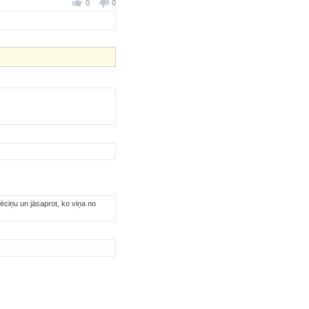
0
0
vēciņu un jāsaprot, ko viņa no