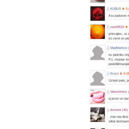
KUBUS
5 
A tu paduses m
zane8619
priecajies...tu
ko ceret un pi
MadMarkoo (
es piekriitu v
P.s. vispaar t
pedofiili/manj
Kruzo
6 (
Uztaisi pats, 
Vaavereens
ej prom un dari
itsmeee (40)
..man taa tikai
siikie tieshaam