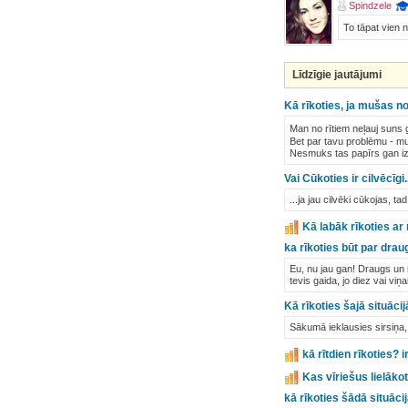
Spindzele
To tāpat vien
Līdzīgie jautājumi
Kā rīkoties, ja mušas no
Man no rītiem neļauj suns g
Bet par tavu problēmu - muš
Nesmuks tas papīrs gan iz
Vai Cūkoties ir cilvēcīgi..
...ja jau cilvēki cūkojas, ta
Kā labāk rīkoties ar
ka rīkoties būt par dra
Eu, nu jau gan! Draugs un m
tevis gaida, jo diez vai viņ
Kā rīkoties šajā situācij
Sākumā ieklausies sirsiņa, 
kā rītdien rīkoties? i
Kas vīriešus lielākot
kā rīkoties šādā situāc