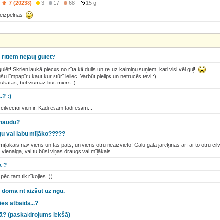
7 (20238)
3
17
68
15 g
 neizpelnās
 rītiem neļauj gulēt?
ulēt! Skrien laukā piecos no rīta kā dulls un rej uz kaimiņu suņiem, kad visi vēl guļ!
u līmpapīru kaut kur stūrī ieliec. Varbūt pielips un netrucēs tevi :)
skatās, bet vismaz būs miers ;)
.? :)
d cilvēcīgi vien ir. Kādi esam tādi esam...
 naudu?
ugu vai labu mīļāko?????
īļākais nav viens un tas pats, un viens otru neaizvieto! Galu galā jārēķinās arī ar to otru cil
ai vienalga, vai tu būsi viņas draugs vai mīļākais...
ā ?
pēc tam tik rīkojies. ))
r doma rīt aizšut uz rīgu.
ies atbaida...?
ijā? (paskaidrojums iekšā)