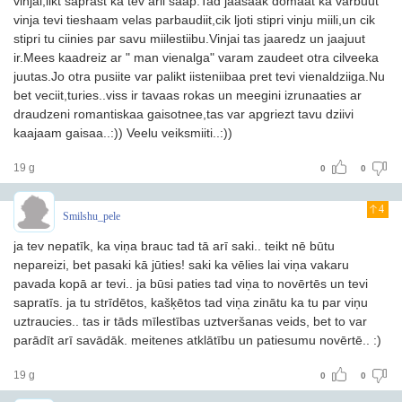
vinjai,likt saprast ka tev arii saap.Tad jaasaak domaat ka varbuut
vinja tevi tieshaam velas parbaudiit,cik ljoti stipri vinju miili,un cik
stipri tu ciinies par savu miilestiibu.Vinjai tas jaaredz un jaajuut
ir.Mees kaadreiz ar " man vienalga" varam zaudeet otra cilveeka
juutas.Jo otra pusiite var palikt iisteniibaa pret tevi vienaldziiga.Nu
bet veciit,turies..viss ir tavaas rokas un meegini izrunaaties ar
draudzeni romantiskaa gaisotnee,tas var apgriezt tavu dziivi
kaajaam gaisaa..:)) Veelu veiksmiiti..:))
19 g
0
0
4
Smilshu_pele
ja tev nepatīk, ka viņa brauc tad tā arī saki.. teikt nē būtu
nepareizi, bet pasaki kā jūties! saki ka vēlies lai viņa vakaru
pavada kopā ar tevi.. ja būsi paties tad viņa to novērtēs un tevi
sapratīs. ja tu strīdētos, kašķētos tad viņa zinātu ka tu par viņu
uztraucies.. tas ir tāds mīlestības uztveršanas veids, bet to var
parādīt arī savādāk. meitenes atklātību un patiesumu novērtē.. :)
19 g
0
0