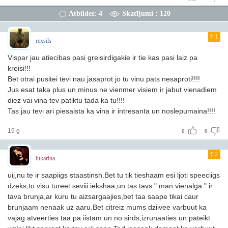
Atbildes: 4
Skatījumi : 120
1
rexsils
Vispar jau atiecibas pasi greisirdigakie ir tie kas pasi laiz pa
kreisi!!!
Bet otrai pusitei tevi nau jasaprot jo tu vinu pats nesaproti!!!!
Jus esat taka plus un minus ne vienmer visiem ir jabut vienadiem
diez vai vina tev patiktu tada ka tu!!!!
Tas jau tevi ari piesaista ka vina ir intresanta un noslepumaina!!!!
19 g
0
0
2
iukarina
uij,nu te ir saapiigs staastinsh.Bet tu tik tieshaam esi ljoti speeciigs
dzeks,to visu tureet seviii iekshaa,un tas tavs " man vienalga " ir
tava brunja,ar kuru tu aizsargaajies,bet taa saape tikai caur
brunjaam nenaak uz aaru.Bet citreiz mums dziivee varbuut ka
vajag atveerties taa pa iistam un no sirds,izrunaaties un pateikt