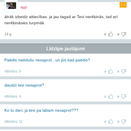
1
aggy
ātrāk izbeidz attiecības. ja jau tagad ar Tevi nerēķinās, tad arī
nerēķināsies turpmāk
19 g
0
0
Līdzīgie jautājumi
Paēdis neēdušu nesaprot...un jūs kad paēdis?
Atbildes:
9
4
0
daudzi tevi nesaprot?
Atbildes:
4
2
0
Ko tu dari, ja tevi pa labam nesaprot???
Atbildes:
11
9
0