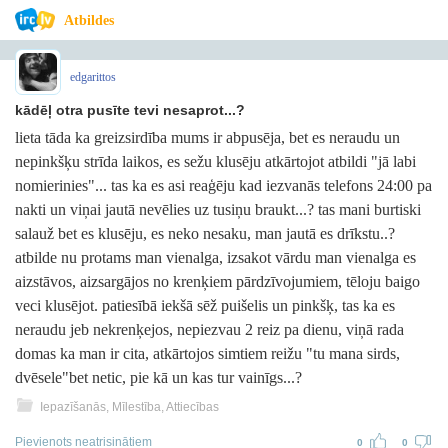
Atbildes
edgarittos
kādēļ otra pusīte tevi nesaprot...?
lieta tāda ka greizsirdība mums ir abpusēja, bet es neraudu un
nepinkšķu strīda laikos, es sežu klusēju atkārtojot atbildi "jā labi
nomierinies"... tas ka es asi reaģēju kad iezvanās telefons 24:00 pa
nakti un viņai jautā nevēlies uz tusiņu braukt...? tas mani burtiski
salauž bet es klusēju, es neko nesaku, man jautā es drīkstu..?
atbilde nu protams man vienalga, izsakot vārdu man vienalga es
aizstāvos, aizsargājos no krenķiem pārdzīvojumiem, tēloju baigo
veci klusējot. patiesībā iekšā sēž puišelis un pinkšķ, tas ka es
neraudu jeb nekrenķejos, nepiezvau 2 reiz pa dienu, viņā rada
domas ka man ir cita, atkārtojos simtiem reižu "tu mana sirds,
dvēsele"bet netic, pie kā un kas tur vainīgs...?
Iepazīšanās, Mīlestība, Attiecības
Pievienots neatrisinātiem
0
0