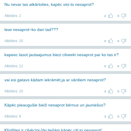
Nu nevar tas atkārtoties, kapēc viņi to nesaprot?
Atbildes:
2
2
0
tewi nesaprot~ko dari tad???
Atbildes:
10
0
0
kapeec lasot jautaajumus biezi cilveeki nesaprot par ko tas ir?
Atbildes:
12
0
0
vai esi gatavs kādam iekrāmēt,ja ar vārdiem nesaprot?
Atbildes:
10
4
0
Kāpēc pieaugušie bieži nesaprot bērnus un jauniešus?
Atbildes:
9
3
0
Kļūdīties ir cilvēcīgi-Vai tiešām,kāpēc citi to nesaprot!