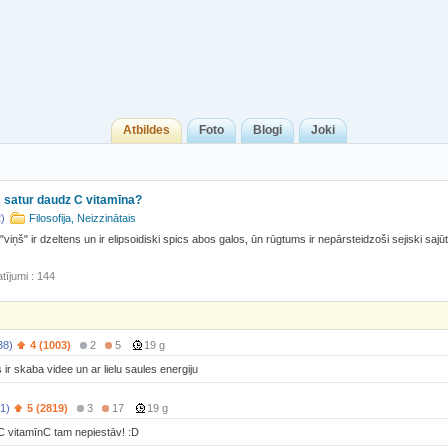
Atbildes
Foto
Blogi
Joki
 satur daudz C vitamīna?
2)
Filosofija, Neizzinātais
"viņš" ir dzeltens un ir elipsoidiski spics abos galos, ūn rūgtums ir nepārsteidzoši sejiski saj
tījumi : 144
38)
4 (1003)
2
5
19 g
 ir skaba videe un ar lielu saules energiju
1)
5 (2819)
3
17
19 g
C vitamīnC tam nepiestāv! :D