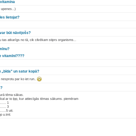
-vitamina
, upenes...)
es lietojat?
 var būt nāvējošs?
au tas atkarīgs no tā, cik cilvēkam stiprs organisms...
amīnu?
ie vitamīni????
u „bīda” un satur kopā?
nesprotu par ko iet run..
ā?
 kurā tēma sākas.
kal ar to lpp, kur attiecīgās tēmas sākums. piemēram
....... 1
....... 3
.......5 utt.
pp u.tml.