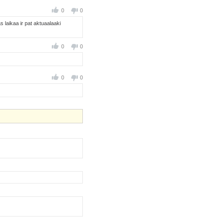
0
0
s laikaa ir pat aktuaalaaki
0
0
0
0