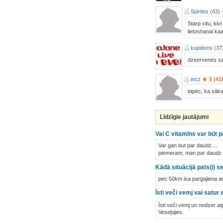
Spirtins (43)
Starp citu, kiv
lietoshanai kaa
kupidons (37
dzeervenes sat
incz
5 (41
tapēc, ka sāka
Līdzīgie jautājumi
Vai C vitamīns var būt 
Var gan but par daudz....
piemeram, man par daudz ir
Kādā situācijā pats(i) s
pec 50km isa pargajiena ar 
Īsti veči vemj vai satur 
Īsti veči vemj un nodzer a
Veseļojies.