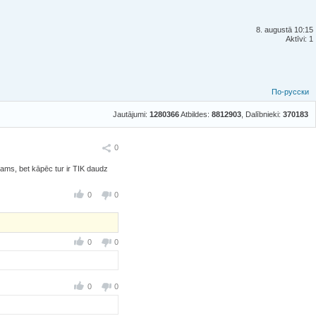
8. augustā 10:15
Aktīvi: 1
По-русски
Jautājumi:
1280366
Atbildes:
8812903
, Dalībnieki:
370183
Ieteikt
0
ūtams, bet kāpēc tur ir TIK daudz
0
0
0
0
0
0