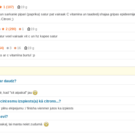
1 (107)
19 g
i un sarkanie pipari (paprika) satur pat vairaak C vitamina un taadeelj shajaa gripas epideemija
 Citroni ;)
)
2 (290)
1
19 g
ur veel vairaak vit c un hz kapee satur
64)
3
16
19 g
s ar c vitamīna burtu! :p
par daudz?
, kad "sit atpakal" jau
ecini:esmu izspiests(a) kā citrons...?
pilnu ekipejumu :/ finisha vienmer jutos ka izpiests
sevī?
tpakaļ, lai manta neiet zudumā