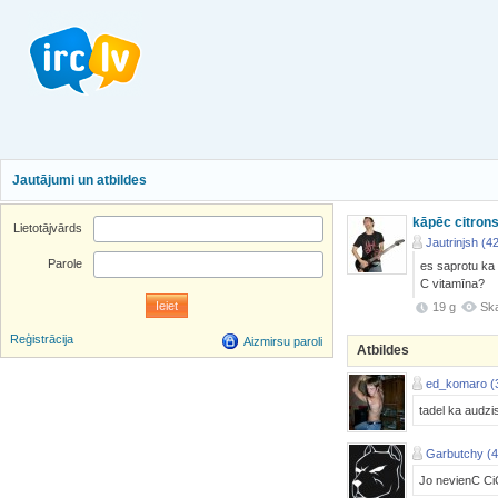
Jautājumi un atbildes
kāpēc citrons
Lietotājvārds
Jautrinjsh (4
Parole
es saprotu ka 
C vitamīna?
19 g
Ska
Reģistrācija
Aizmirsu paroli
Atbildes
ed_komaro (
tadel ka audzis
Garbutchy (4
Jo nevienC Ci