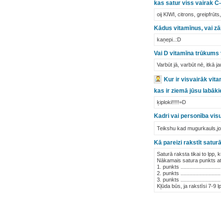
kas satur viss vairak C
oij KIWI, citrons, greipfrūts
Kādus vitamīnus, vai zāl
kaņepi..:D
Vai D vitamīna trūkums
Varbūt jā, varbūt nē, itkā j
Kur ir visvairāk vit
kas ir ziemā jūsu labāk
ķiploki!!!!!=D
Kadri vai personība vis
Teikshu kad mugurkauls,jo 
Kā pareizi rakstīt satur
Saturā raksta tikai to lpp,
Nākamais satura punkts at
1. punkts ...........................
2. punkts ...........................
3. punkts ...........................
Kļūda būs, ja rakstīsi 7-9 l