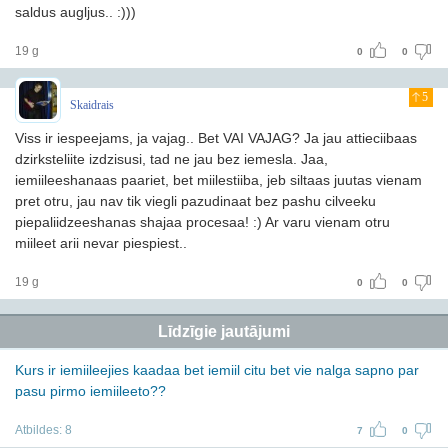
saldus augljus.. :)))
19 g
0
0
5
Skaidrais
Viss ir iespeejams, ja vajag.. Bet VAI VAJAG? Ja jau attieciibaas
dzirksteliite izdzisusi, tad ne jau bez iemesla. Jaa,
iemiileeshanaas paariet, bet miilestiiba, jeb siltaas juutas vienam
pret otru, jau nav tik viegli pazudinaat bez pashu cilveeku
piepaliidzeeshanas shajaa procesaa! :) Ar varu vienam otru
miileet arii nevar piespiest..
19 g
0
0
Līdzīgie jautājumi
Kurs ir iemiileejies kaadaa bet iemiil citu bet vie nalga sapno par
pasu pirmo iemiileeto??
Atbildes:
8
7
0