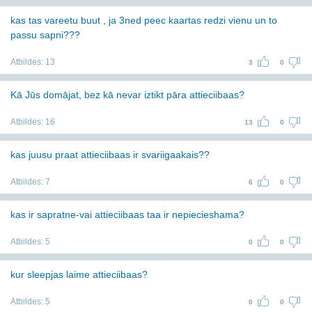
kas tas vareetu buut , ja 3ned peec kaartas redzi vienu un to
passu sapni???
Atbildes:
13
3
0
Kā Jūs domājat, bez kā nevar iztikt pāra attieciibaas?
Atbildes:
16
13
0
kas juusu praat attieciibaas ir svariigaakais??
Atbildes:
7
6
0
kas ir sapratne-vai attieciibaas taa ir nepiecieshama?
Atbildes:
5
0
0
kur sleepjas laime attieciibaas?
Atbildes:
5
0
0