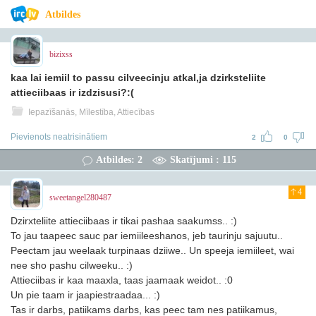
Atbildes
bizixss
kaa lai iemiil to passu cilveecinju atkal,ja dzirksteliite
attieciibaas ir izdzisusi?:(
Iepazīšanās, Mīlestība, Attiecības
Pievienots neatrisinātiem
2
0
Atbildes: 2
Skatījumi : 115
4
sweetangel280487
Dzirxteliite attieciibaas ir tikai pashaa saakumss.. :)
To jau taapeec sauc par iemiileeshanos, jeb taurinju sajuutu..
Peectam jau weelaak turpinaas dziiwe.. Un speeja iemiileet, wai
nee sho pashu cilweeku.. :)
Attieciibas ir kaa maaxla, taas jaamaak weidot.. :0
Un pie taam ir jaapiestraadaa... :)
Tas ir darbs, patiikams darbs, kas peec tam nes patiikamus,