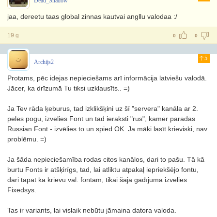
Dead_Shadow
jaa, dereetu taas global zinnas kautvai angllu valodaa :/
19 g
0
0
5
Archijs2
Protams, pēc idejas nepieciešams arī informācija latviešu valodā.
Jācer, ka drīzumā Tu tiksi uzklausīts.. =)
Ja Tev rāda ķeburus, tad izklikšķini uz šī "servera" kanāla ar 2.
peles pogu, izvēlies Font un tad ieraksti "rus", kamēr parādās
Russian Font - izvēlies to un spied OK. Ja māki lasīt krieviski, nav
problēmu. =)
Ja šāda nepieciešamība rodas citos kanālos, dari to pašu. Tā kā
burtu Fonts ir atšķirīgs, tad, lai atliktu atpakaļ iepriekšējo fontu,
dari tāpat kā krievu val. fontam, tikai šajā gadījumā izvēlies
Fixedsys.
Tas ir variants, lai vislaik nebūtu jāmaina datora valoda.