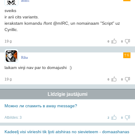
asdd1
sveiks
ir arii cits variants.
ierakstam komandu /font @mIRC, un nomainaam "Script" uz
Cyrillic.
19 g
0
0
6
Riha
laikam vinji nav par to domajushi :)
19 g
0
0
Līdzīgie jautājumi
Можно ли спамить в away message?
Atbildes:
3
2
0
Kadeelj visi viirieshi tik ljoti atshiras no sievieteem - domaashanas