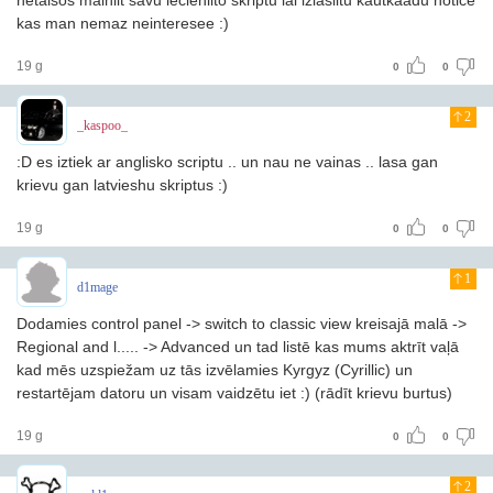
netaisos mainiit savu iecieniito skriptu lai izlasiitu kautkaadu notice
kas man nemaz neinteresee :)
19 g
0
0
2
_kaspoo_
:D es iztiek ar anglisko scriptu .. un nau ne vainas .. lasa gan
krievu gan latvieshu skriptus :)
19 g
0
0
1
d1mage
Dodamies control panel -> switch to classic view kreisajā malā ->
Regional and l..... -> Advanced un tad listē kas mums aktrīt vaļā
kad mēs uzspiežam uz tās izvēlamies Kyrgyz (Cyrillic) un
restartējam datoru un visam vaidzētu iet :) (rādīt krievu burtus)
19 g
0
0
2