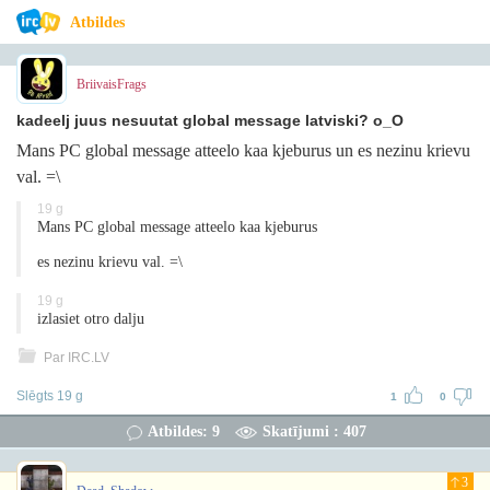
Atbildes
BriivaisFrags
kadeelj juus nesuutat global message latviski? o_O
Mans PC global message atteelo kaa kjeburus un es nezinu krievu
val. =\
19 g
Mans PC global message atteelo kaa kjeburus
es nezinu krievu val. =\
19 g
izlasiet otro dalju
Par IRC.LV
Slēgts 19 g
1
0
Atbildes: 9
Skatījumi : 407
3