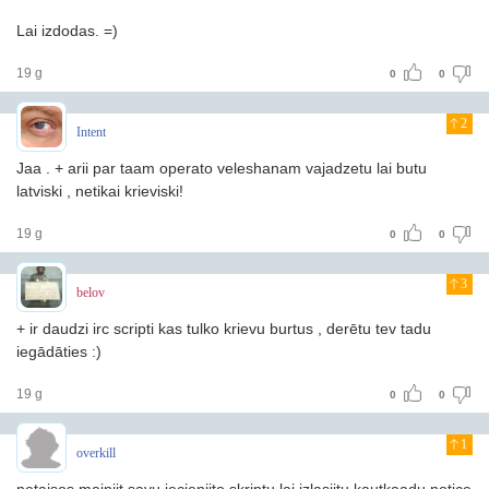
Lai izdodas. =)
19 g
0
0
2
Intent
Jaa . + arii par taam operato veleshanam vajadzetu lai butu
latviski , netikai krieviski!
19 g
0
0
3
belov
+ ir daudzi irc scripti kas tulko krievu burtus , derētu tev tadu
iegādāties :)
19 g
0
0
1
overkill