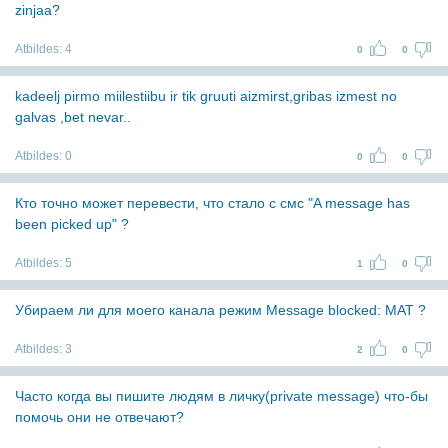
zinjaa?
Atbildes:
4
0
0
kadeelj pirmo miilestiibu ir tik gruuti aizmirst,gribas izmest no
galvas ,bet nevar..
Atbildes:
0
0
0
Кто точно может перевести, что стало с смс "A message has
been picked up" ?
Atbildes:
5
1
0
Убираем ли для моего канала режим Message blocked: MAT ?
Atbildes:
3
2
0
Часто когда вы пишите людям в личку(private message) что-бы
помочь они не отвечают?