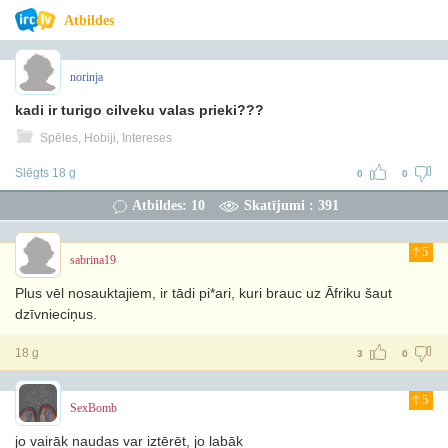
Atbildes
norinja
kadi ir turigo cilveku valas prieki???
Spēles, Hobiji, Intereses
Slēgts 18 g
0
0
Atbildes: 10
Skatījumi : 391
5
sabrina19
Plus vēl nosauktajiem, ir tādi pi*ari, kuri brauc uz Āfriku šaut
dzīvnieciņus.
18 g
3
0
5
SexBomb
jo vairāk naudas var iztērēt, jo labāk