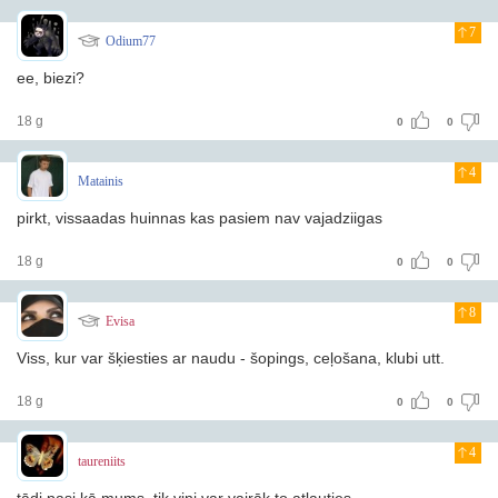
7
Odium77
ee, biezi?
18 g
0
0
4
Matainis
pirkt, vissaadas huinnas kas pasiem nav vajadziigas
18 g
0
0
8
Evisa
Viss, kur var šķiesties ar naudu - šopings, ceļošana, klubi utt.
18 g
0
0
4
taureniits