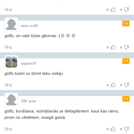
18 g
0
0
6
snow-wolf1
golfs, un vakt tizlas gleznas :):D :D :D
18 g
0
0
3
rupucits16
golfs tusini uz dzret labu viskiju
18 g
0
0
6
usver
golfs, burāšana, vizināšanās ar deltaplāniem. kaut kas rāms,
prom no cilvēkiem, svaigā gaisā.
18 g
0
0