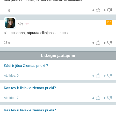
tādi pasi kā mums, tik vini var vairāk to atlauties...
18 g
0
0
7
iive
sleeposhana, atpuuta siltajaas zemees..
18 g
0
0
Līdzīgie jautājumi
Kādi ir jūsu Ziemas prieki ?
Atbildes:
0
5
0
Kas tev ir lielākie ziemas prieki?
Atbildes:
7
4
0
Kas tev ir lielākie ziemas prieki?