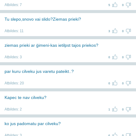
Atbildes:
7
5
0
Tu slepo,snovo vai slido?Ziemas prieki?
Atbildes:
11
3
0
ziemas prieki ar ģimeni-kas ietilpst tajos priekos?
Atbildes:
3
0
0
par kuru cilveku jus varetu pateikt..?
Atbildes:
20
0
0
Kapec te nav cilveku?
Atbildes:
2
1
0
ko jus padomatu par cilveku?
Atbildes:
3
6
0