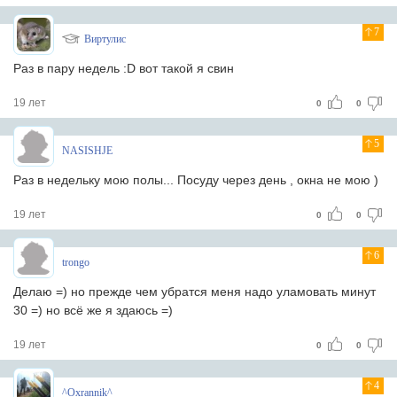
7
Виртулис
Раз в пару недель :D вот такой я свин
19 лет
0
0
5
NASISHJE
Раз в недельку мою полы... Посуду через день , окна не мою )
19 лет
0
0
6
trongo
Делаю =) но прежде чем убратся меня надо уламовать минут
30 =) но всё же я здаюсь =)
19 лет
0
0
4
^Oxrannik^