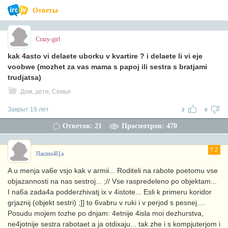
Ответы
Crazy-girl
kak 4asto vi delaete uborku v kvartire ? i delaete li vi eje
voobwe (mozhet za vas mama s papoj ili sestra s bratjami
trudjatsa)
Дом, дети, Семья
Закрыт 19 лет
2
0
Ответов: 21
Просмотров: 470
2
JIacmo4I{a
A u menja va6e vsjo kak v armii... Roditeli na rabote poetomu vse
objazannosti na nas sestroj... ;// Vse raspredeleno po objektam...
I na6a zada4a podderzhivatj ix v 4istote... Esli k primeru koridor
grjaznij (objekt sestri) ;]] to 6vabru v ruki i v perjod s pesnej....
Posudu mojem tozhe po dnjam: 4etnije 4isla moi dezhurstva,
ne4jotnije sestra rabotaet a ja otdixaju... tak zhe i s kompjuterjom i