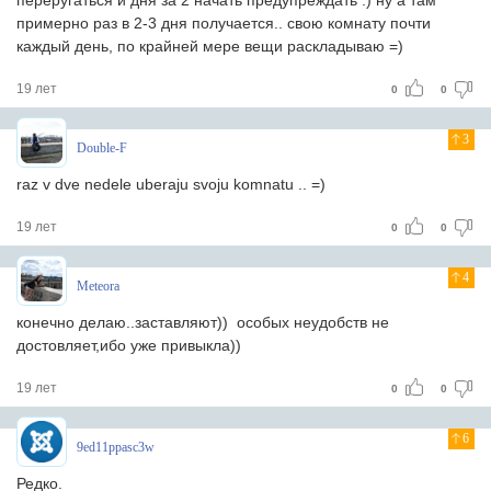
переругаться и дня за 2 начать предупреждать :) ну а там
примерно раз в 2-3 дня получается.. свою комнату почти
каждый день, по крайней мере вещи раскладываю =)
19 лет
0
0
3
Double-F
raz v dve nedele uberaju svoju komnatu .. =)
19 лет
0
0
4
Meteora
конечно делаю..заставляют)) особых неудобств не
достовляет,ибо уже привыкла))
19 лет
0
0
6
9ed11ppasc3w
Редко.