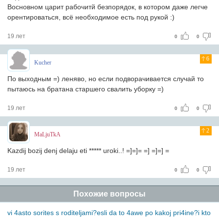
Восновном царит рабочитй безпорядок, в котором даже легче
орентироваться, всё необходимое есть под рукой :)
19 лет
0
0
6
Kucher
По выходным =) леняво, но если подворачивается случай то
пытаюсь на братана старшего свалить уборку =)
19 лет
0
0
2
MaLjuTkA
Kazdij bozij denj delaju eti ***** uroki..! =]=]= =] =]=] =
19 лет
0
0
Похожие вопросы
vi 4asto sorites s roditeljami?esli da to 4awe po kakoj pri4ine?i kto