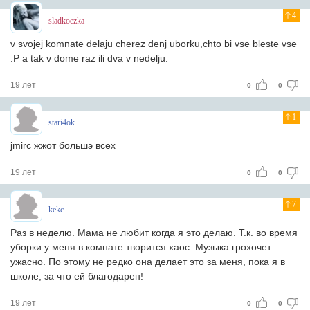
4
sladkoezka
v svojej komnate delaju cherez denj uborku,chto bi vse bleste vse
:P a tak v dome raz ili dva v nedelju.
19 лет
0
0
1
stari4ok
jmirc жжот большэ всех
19 лет
0
0
7
kekc
Раз в неделю. Мама не любит когда я это делаю. Т.к. во время
уборки у меня в комнате творится хаос. Музыка грохочет
ужасно. По этому не редко она делает это за меня, пока я в
школе, за что ей благодарен!
19 лет
0
0