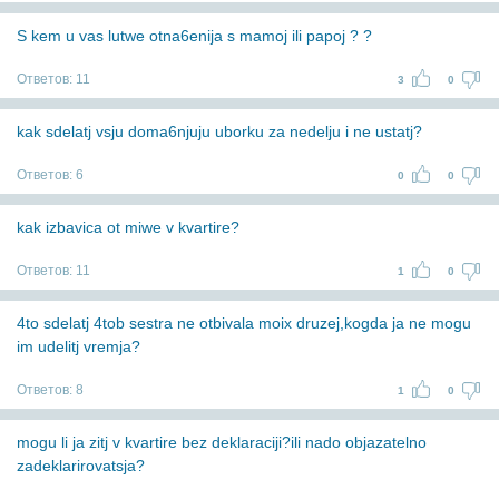
S kem u vas lutwe otna6enija s mamoj ili papoj ? ?
Ответов:
11
3
0
kak sdelatj vsju doma6njuju uborku za nedelju i ne ustatj?
Ответов:
6
0
0
kak izbavica ot miwe v kvartire?
Ответов:
11
1
0
4to sdelatj 4tob sestra ne otbivala moix druzej,kogda ja ne mogu
im udelitj vremja?
Ответов:
8
1
0
mogu li ja zitj v kvartire bez deklaraciji?ili nado objazatelno
zadeklarirovatsja?