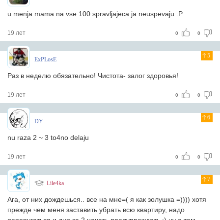
u menja mama na vse 100 spravljajeca ja neuspevaju :P
19 лет
0
0
5
ExPLosE
Раз в неделю обязательно! Чистота- залог здоровья!
19 лет
0
0
6
DY
nu raza 2 ~ 3 to4no delaju
19 лет
0
0
7
Lile4ka
Ага, от них дождешься.. все на мне=( я как золушка =)))) хотя
прежде чем меня заставить убрать всю квартиру, надо