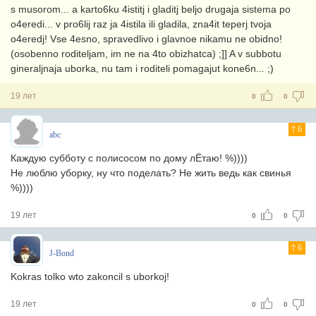
s musorom... a karto6ku 4istitj i gladitj beljo drugaja sistema po
o4eredi... v pro6lij raz ja 4istila ili gladila, zna4it teperj tvoja
o4eredj! Vse 4esno, spravedlivo i glavnoe nikamu ne obidno!
(osobenno roditeljam, im ne na 4to obizhatca) ;]] A v subbotu
gineraljnaja uborka, nu tam i roditeli pomagajut kone6n... ;)
19 лет
0
0
6
abc
Каждую субботу с полисосом по дому лЁтаю! %))))
Не люблю уборку, ну что поделать? Не жить ведь как свинья
%))))
19 лет
0
0
6
J-Bond
Kokras tolko wto zakoncil s uborkoj!
19 лет
0
0