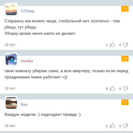
4
G2Thang
Стараюсь как можно чаще, глобальной нет, поэтапно - там
уберу, тут уберу.
Уборку кроме меня никто не делает.
19 лет
0
0
6
lenachka
свою комнату убираю сама, а всю квартиру, только если перед
праздниками мама работает =))
19 лет
0
0
2
Rem
Каждую неделю :) надоедает правда :)
19 лет
0
0