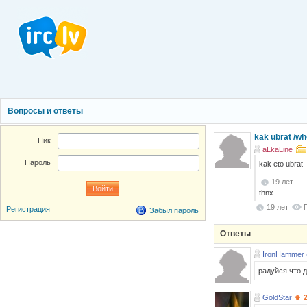
Вопросы и ответы
kak ubrat /w
Ник
aLkaLine
Пароль
kak eto ubrat 
19 лет
thnx
19 лет
Регистрация
Забыл пароль
Ответы
IronHammer 
радуйся что 
GoldStar
2