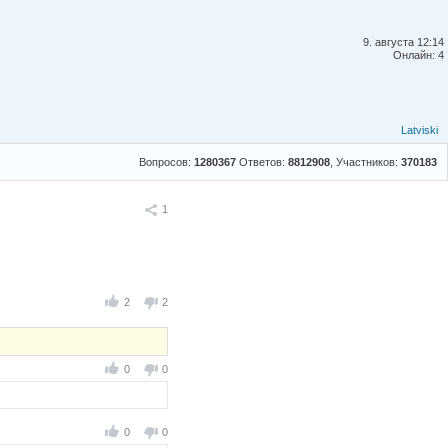
9. августа 12:14
Онлайн: 4
Latviski
Вопросов:
1280367
Ответов:
8812908
, Участников:
370183
Поделиться
1
2
2
0
0
0
0