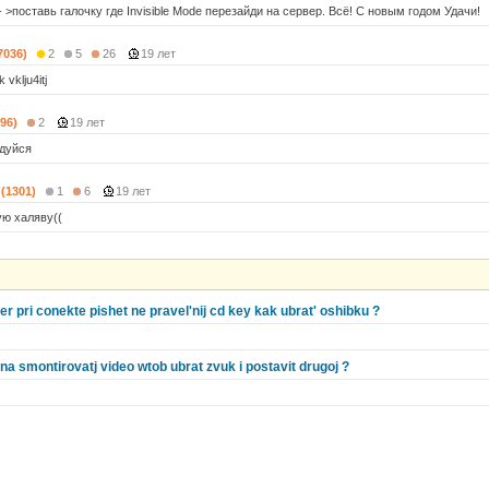
--- >поставь галочку где Invisible Mode перезайди на сервер. Всё! С новым годом Удачи!
7036)
2
5
26
19 лет
 vklju4itj
196)
2
19 лет
адуйся
 (1301)
1
6
19 лет
ую халяву((
r pri conekte pishet ne pravel'nij cd key kak ubrat' oshibku ?
a smontirovatj video wtob ubrat zvuk i postavit drugoj ?