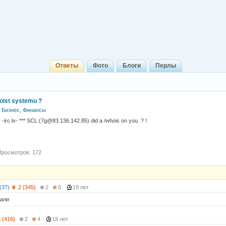
Ответы
Фото
Блоги
Перлы
hoist systemu ?
Бизнес, Финансы
- -irc.lv- *** SCL (7g@83.136.142.85) did a /whois on you. ? !
Просмотров: 172
(37)
2 (345)
2
6
19 лет
дали
 (416)
2
4
19 лет