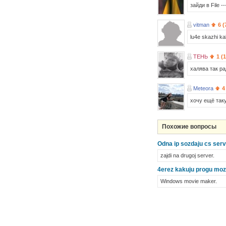
зайди в File 
vitman
6 (
lu4e skazhi kak
ТЕНЬ
1 (
халява так р
Meteora
4
хочу ещё так
Похожие вопросы
Odna ip sozdaju cs serve
zajdi na drugoj server.
4erez kakuju progu mozn
Windows movie maker.