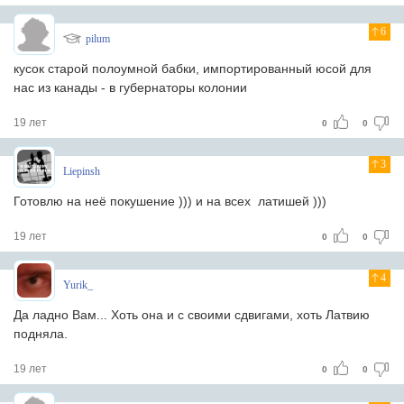
6
pilum
кусок старой полоумной бабки, импортированный юсой для
нас из канады - в губернаторы колонии
19 лет
0
0
3
Liepinsh
Готовлю на неё покушение ))) и на всех латишей )))
19 лет
0
0
4
Yurik_
Да ладно Вам... Хоть она и с своими сдвигами, хоть Латвию
подняла.
19 лет
0
0