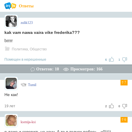
Ответы
zulik123
kak vam nawa vaira vike frederika???
brrrr
Политика, Общество
Помещен в нерешенные
6
1
Ответов: 10
Просмотров: 166
7
Tumil
Не как!
19 лет
2
0
6
ksenija-ksi
я даже и говорить не хочу. А то в толчок побегу... =0))))