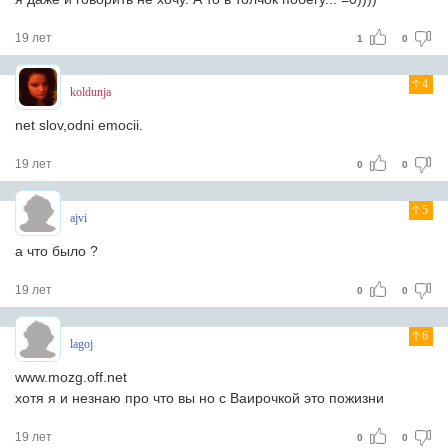
19 лет
1
0
4
koldunja
net slov,odni emocii.
19 лет
0
0
5
ajvi
а что было ?
19 лет
0
0
6
lagoj
www.mozg.off.net
хотя я и незнаю про что вы но с Ваирочкой это пожизни
19 лет
0
0