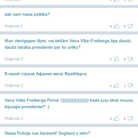
kak vam nawa politika?
Ответов:
5
4
0
Man vienīgajam šķiet, vai tiešām Vaira Vīķe-Freiberga bija daudz,
daudz labāka presidente par šo urļiku?
Ответов:
5
0
0
В какой стране Африки жила Фрейберга
Ответов:
2
4
1
Vaira Vūķe Freiberga Pirmā :)))))))))))))))))) kada jusu tituls muusu
bijusajai prezidentei? :)
Ответов:
2
3
0
Nawa Policija nas berewot! Soglasni s etim?